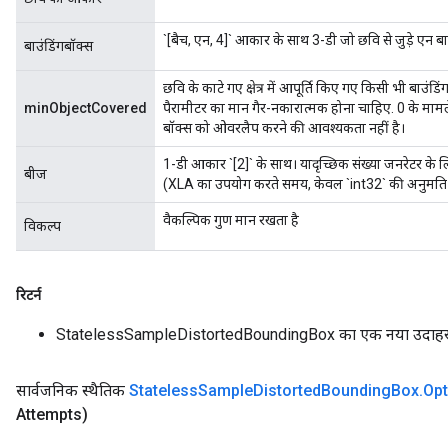
`[बैच, एन, 4]` आकार के साथ 3-डी जो छवि से जुड़े एन बा
बाउंडिंगबॉक्स
छवि के काटे गए क्षेत्र में आपूर्ति किए गए किसी भी बाउ
minObjectCovered
पैरामीटर का मान गैर-नकारात्मक होना चाहिए. 0 के मामले म
बॉक्स को ओवरलैप करने की आवश्यकता नहीं है।
1-डी आकार `[2]` के साथ। यादृच्छिक संख्या जनरेटर के 
बीज
(XLA का उपयोग करते समय, केवल `int32` की अनुमति 
वैकल्पिक गुण मान रखता है
विकल्प
रिटर्न
StatelessSampleDistortedBoundingBox का एक नया उदाह
सार्वजनिक स्थैतिक
Stateless
Sample
Distorted
Bounding
Box
.
Opt
Attempts)