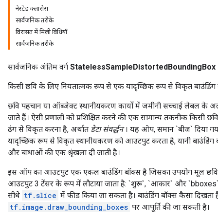
नेस्टेड क्लासेस
सार्वजनिक तरीके
विरासत में मिली विधियाँ
सार्वजनिक तरीके
सार्वजनिक अंतिम वर्ग
StatelessSampleDistortedBoundingBox
किसी छवि के लिए नियतात्मक रूप से एक यादृच्छिक रूप से विकृत बाउंडिंग बॉक
छवि पहचान या ऑब्जेक्ट स्थानीयकरण कार्यों में जमीनी सच्चाई लेबल के अल
जाते हैं। ऐसी प्रणाली को प्रशिक्षित करने की एक सामान्य तकनीक किसी छवि
ढंग से विकृत करना है, अर्थात
डेटा संवर्द्धन
। यह ओप, समान `बीज` दिया गया 
यादृच्छिक रूप से विकृत स्थानीयकरण को आउटपुट करता है, यानी बाउंडिंग 
और बाधाओं की एक श्रृंखला दी जाती है।
इस ऑप का आउटपुट एक एकल बाउंडिंग बॉक्स है जिसका उपयोग मूल छवि क
आउटपुट 3 टेंसर के रूप में लौटाया जाता है: `शुरू`, `आकार` और `bboxes`
सीधे
tf.slice
में फीड किया जा सकता है। बाउंडिंग बॉक्स कैसा दिखता ह
tf.image.draw_bounding_boxes
पर आपूर्ति की जा सकती है।