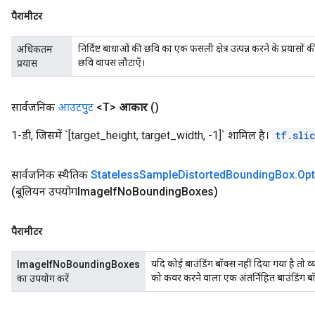
पैरामीटर
निर्दिष्ट बाधाओं की छवि का एक फसली क्षेत्र उत्पन्न करने के प्रय
अधिकतम
छवि वापस लौटाएँ।
प्रयास
सार्वजनिक
आउटपुट
<T>
आकार
()
1-डी, जिसमें `[target_height, target_width, -1]` शामिल है।
tf.sli
सार्वजनिक स्थैतिक
Stateless
Sample
Distorted
Bounding
Box
.
Opt
(बूलियन उपयोगImage
If
No
Bounding
Boxes)
पैरामीटर
यदि कोई बाउंडिंग बॉक्स नहीं दिया गया है तो व्य
ImageIfNoBoundingBoxes
को कवर करने वाला एक अंतर्निहित बाउंडिंग बॉक्स
का उपयोग करें