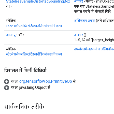
StatelessSampleDistortedBoundingBox
ऑपरेंड
<फ्लोट> minObject
<T>
एक नया StatelessSample
क्लास बनाने की फ़ैक्टरी विधि।
स्थैतिक
अधिकतम प्रयास
(लंबे अधिकतम
स्टेटलेससैंपलडिस्टॉर्टेडबाउंडिंगबॉक्स.विकल्प
आउटपुट
<T>
आकार
()
1-डी, जिसमें `[target_heigh
स्थैतिक
उपयोगइमेजइफनोबाउंडिंगबॉक्
स्टेटलेससैंपलडिस्टॉर्टेडबाउंडिंगबॉक्स.विकल्प
विरासत में मिली विधियाँ
कक्षा
org.tensorflow.op.PrimitiveOp
से
कक्षा java.lang.Object से
सार्वजनिक तरीके