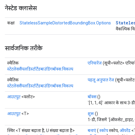
नेस्टेड क्लासेस
Statele
कक्षा
StatelessSampleDistortedBoundingBox.Options
वैकल्पिक वि
सार्वजनिक तरीके
स्थैतिक
एरियारेंज
(सूची<फ्लोट> एरियार
x
स्टेटलेससैंपलडिस्टॉर्टेडबाउंडिंगबॉक्स.विकल्प
स्थैतिक
पहलू अनुपात रेंज
(सूची<फ्लोट>
स्टेटलेससैंपलडिस्टॉर्टेडबाउंडिंगबॉक्स.विकल्प
आउटपुट
<फ्लोट>
बॉक्स
()
`[1, 1, 4]` आकार के साथ 3-डी 
आउटपुट
<T>
शुरू
()
1-डी, जिसमें `[ऑफसेट_हाइट,
स्थिर <T संख्या बढ़ाता है, U संख्या बढ़ाता है>
बनाएं
(
स्कोप
स्कोप,
ऑपरेंड
<T