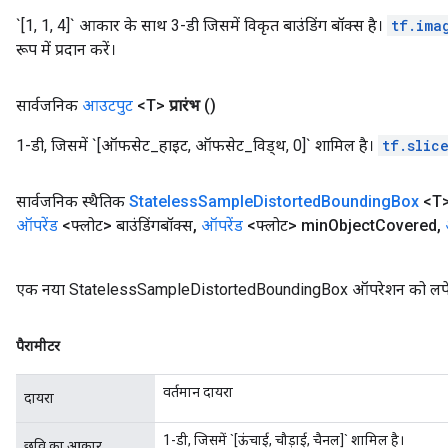
`[1, 1, 4]` आकार के साथ 3-डी जिसमें विकृत बाउंडिंग बॉक्स है।
tf.ima
रूप में प्रदान करें।
सार्वजनिक
आउटपुट
<T>
प्रारंभ
()
1-डी, जिसमें `[ऑफसेट_हाइट, ऑफसेट_विड्थ, 0]` शामिल है।
tf.slic
सार्वजनिक स्थैतिक
Stateless
Sample
Distorted
Bounding
Box
<T
ऑपरेंड
<फ्लोट> बाउंडिंगबॉक्स
,
ऑपरेंड
<फ्लोट> min
Object
Covered
,
एक नया StatelessSampleDistortedBoundingBox ऑपरेशन को लपेटकर
पैरामीटर
वर्तमान दायरा
दायरा
1-डी, जिसमें `[ऊंचाई, चौड़ाई, चैनल]` शामिल है।
छवि का आकार