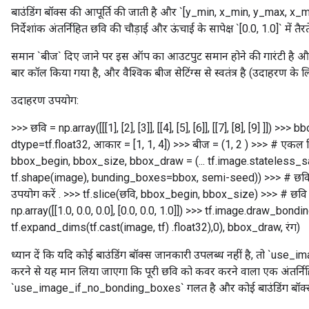
बाउंडिंग बॉक्स की आपूर्ति की जाती है और `[y_min, x_min, y_max, x_max]
निर्देशांक अंतर्निहित छवि की चौड़ाई और ऊंचाई के सापेक्ष `[0.0, 1.0]` में तैरते
समान `बीज` दिए जाने पर इस ऑप का आउटपुट समान होने की गारंटी है और य
बार कॉल किया गया है, और वैश्विक बीज सेटिंग्स से स्वतंत्र है (उदाहरण के 
उदाहरण उपयोग:
>>> छवि = np.array([[[1], [2], [3]], [[4], [5], [6]], [[7], [8], [9] ]]) >>> b
dtype=tf.float32, आकार = [1, 1, 4]) >>> बीज = (1, 2 ) >>> # एकल विकृ
bbox_begin, bbox_size, bbox_draw = (... tf.image.stateless_
tf.shape(image), bunding_boxes=bbox, semi-seed)) >>> # छवि को
उपयोग करें . >>> tf.slice(छवि, bbox_begin, bbox_size)
>>> # छवि स
np.array([[1.0, 0.0, 0.0], [0.0, 0.0, 1.0]]) >>> tf.image.draw_bondi
tf.expand_dims(tf.cast(image, tf) .float32),0), bbox_draw, रंग)
ध्यान दें कि यदि कोई बाउंडिंग बॉक्स जानकारी उपलब्ध नहीं है, तो `u
करने से यह मान लिया जाएगा कि पूरी छवि को कवर करने वाला एक अंतर्निहि
`use_image_if_no_bonding_boxes` गलत है और कोई बाउंडिंग बॉक्स नहीं द