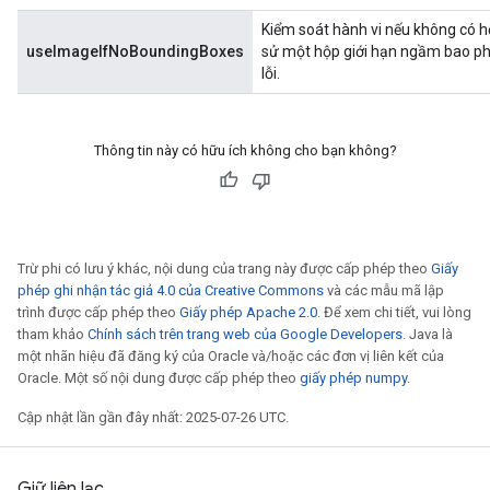
Kiểm soát hành vi nếu không có h
useImageIfNoBoundingBoxes
sử một hộp giới hạn ngầm bao phủ
lỗi.
Thông tin này có hữu ích không cho bạn không?
Trừ phi có lưu ý khác, nội dung của trang này được cấp phép theo
Giấy
phép ghi nhận tác giả 4.0 của Creative Commons
và các mẫu mã lập
trình được cấp phép theo
Giấy phép Apache 2.0
. Để xem chi tiết, vui lòng
tham khảo
Chính sách trên trang web của Google Developers
. Java là
một nhãn hiệu đã đăng ký của Oracle và/hoặc các đơn vị liên kết của
Oracle. Một số nội dung được cấp phép theo
giấy phép numpy
.
Cập nhật lần gần đây nhất: 2025-07-26 UTC.
Giữ liên lạc