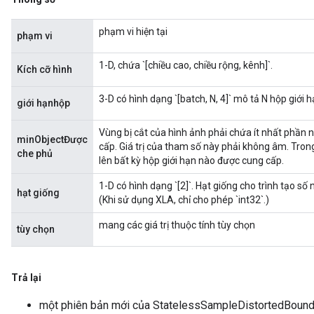
phạm vi hiện tại
phạm vi
1-D, chứa `[chiều cao, chiều rộng, kênh]`.
Kích cỡ hình
3-D có hình dạng `[batch, N, 4]` mô tả N hộp giới h
giới hạnhộp
Vùng bị cắt của hình ảnh phải chứa ít nhất phần 
minObjectĐược
cấp. Giá trị của tham số này phải không âm. Tron
che phủ
lên bất kỳ hộp giới hạn nào được cung cấp.
1-D có hình dạng `[2]`. Hạt giống cho trình tạo số 
hạt giống
(Khi sử dụng XLA, chỉ cho phép `int32`.)
mang các giá trị thuộc tính tùy chọn
tùy chọn
Trả lại
một phiên bản mới của StatelessSampleDistortedBoun