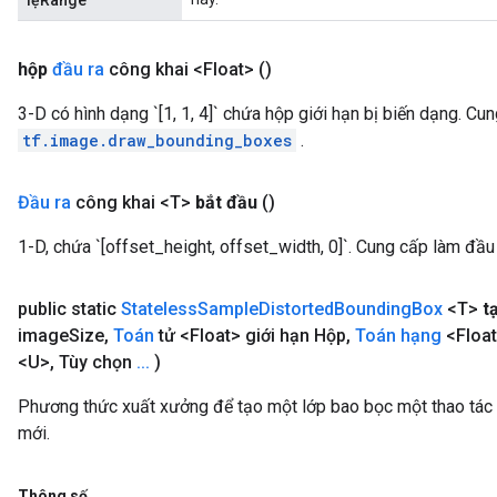
lệRange
hộp
đầu ra
công khai <Float>
()
3-D có hình dạng `[1, 1, 4]` chứa hộp giới hạn bị biến dạng. C
tf.image.draw_bounding_boxes
.
Đầu ra
công khai <T>
bắt đầu
()
1-D, chứa `[offset_height, offset_width, 0]`. Cung cấp làm đầ
public static
Stateless
Sample
Distorted
Bounding
Box
<T>
t
image
Size
,
Toán
tử <Float> giới hạn Hộp
,
Toán hạng
<Float
<U>
,
Tùy chọn
.
.
.
)
Phương thức xuất xưởng để tạo một lớp bao bọc một thao tá
mới.
Thông số