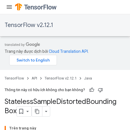
TensorFlow v2.12.1
Trang này được dịch bởi
Cloud Translation API
.
TensorFlow
API
TensorFlow v2.12.1
Java
Thông tin này có hữu ích không cho bạn không?
Stateless
Sample
Distorted
Bounding
Box
Trên trang này