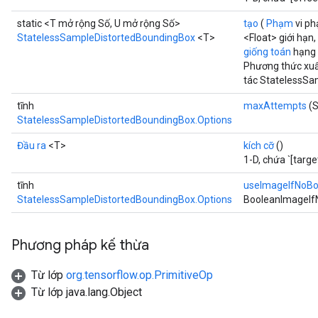
static <T mở rộng Số, U mở rộng Số>
tạo
(
Phạm
vi ph
StatelessSampleDistortedBoundingBox
<T>
<Float> giới hạn,
giống toán
hạng
Phương thức xuấ
tác StatelessSa
tĩnh
maxAttempts
(S
StatelessSampleDistortedBoundingBox.Options
Đầu ra
<T>
kích cỡ
()
1-D, chứa `[targe
tĩnh
useImageIfNoB
StatelessSampleDistortedBoundingBox.Options
BooleanImageIf
Phương pháp kế thừa
Từ lớp
org.tensorflow.op.PrimitiveOp
Từ lớp java.lang.Object