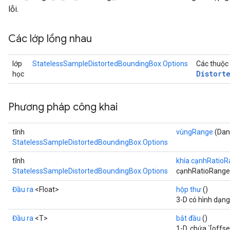
lỗi.
Các lớp lồng nhau
lớp
StatelessSampleDistortedBoundingBox.Options
Các thuộc 
Distort
học
Phương pháp công khai
tĩnh
vùngRange
(Dan
StatelessSampleDistortedBoundingBox.Options
tĩnh
khía cạnhRatio
StatelessSampleDistortedBoundingBox.Options
cạnhRatioRange
x
Đầu ra
<Float>
hộp thư
()
3-D có hình dạng 
Đầu ra
<T>
bắt đầu
()
1-D, chứa `[offse