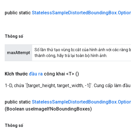
public static
Stateless
Sample
Distorted
Bounding
Box
.
Optio
Thông số
Số lần thử tạo vùng bị cắt của hình ảnh với các ràn
maxAttempt
thành công, hãy trả lại toàn bộ hình ảnh.
Kích thước
đầu ra
công khai <T>
()
1-D, chứa `[target_height, target_width, -1]`. Cung cấp làm đầ
public static
Stateless
Sample
Distorted
Bounding
Box
.
Optio
(Boolean use
Image
If
No
Bounding
Boxes)
Thông số