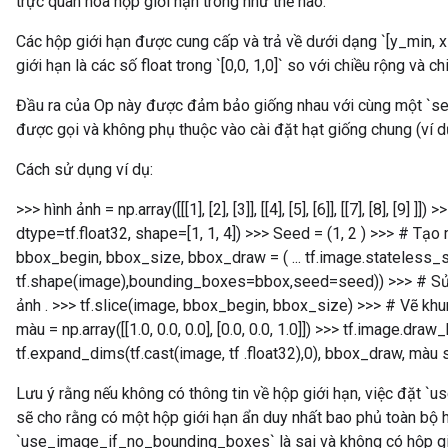
trực quan hóa hộp giới hạn trông như thế nào.
Các hộp giới hạn được cung cấp và trả về dưới dạng `[y_min, 
giới hạn là các số float trong `[0,0, 1,0]` so với chiều rộng và 
Đầu ra của Op này được đảm bảo giống nhau với cùng một `se
được gọi và không phụ thuộc vào cài đặt hạt giống chung (ví d
Cách sử dụng ví dụ:
>>> hình ảnh = np.array([[[1], [2], [3]], [[4], [5], [6]], [[7], [8], [9] ]])
dtype=tf.float32, shape=[1, 1, 4]) >>> Seed = (1, 2 ) >>> # Tạo
bbox_begin, bbox_size, bbox_draw = ( ... tf.image.stateless_
tf.shape(image),bounding_boxes=bbox,seed=seed)) >>> # Sử 
ảnh . >>> tf.slice(image, bbox_begin, bbox_size)
>>> # Vẽ khun
màu = np.array([[1.0, 0.0, 0.0], [0.0, 0.0, 1.0]]) >>> tf.image.dra
tf.expand_dims(tf.cast(image, tf .float32),0), bbox_draw, màu 
Lưu ý rằng nếu không có thông tin về hộp giới hạn, việc đặt 
sẽ cho rằng có một hộp giới hạn ẩn duy nhất bao phủ toàn bộ 
`use_image_if_no_bounding_boxes` là sai và không có hộp giớ