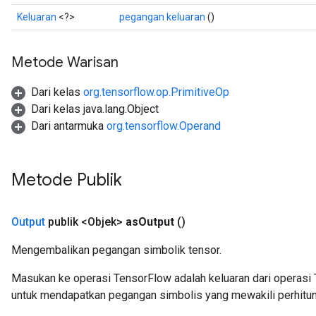
Keluaran
<?>
pegangan keluaran
()
Metode Warisan
Dari kelas
org.tensorflow.op.PrimitiveOp
Dari kelas java.lang.Object
Dari antarmuka
org.tensorflow.Operand
Metode Publik
Output
publik <Objek>
as
Output
()
Mengembalikan pegangan simbolik tensor.
Masukan ke operasi TensorFlow adalah keluaran dari operasi 
untuk mendapatkan pegangan simbolis yang mewakili perhitun