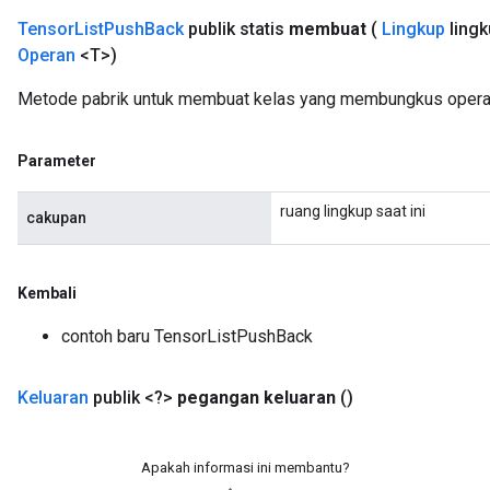
Tensor
List
Push
Back
publik statis
membuat
(
Lingkup
lingk
Operan
<T>)
Metode pabrik untuk membuat kelas yang membungkus operas
Parameter
ruang lingkup saat ini
cakupan
Kembali
contoh baru TensorListPushBack
Keluaran
publik <?>
pegangan keluaran
()
Apakah informasi ini membantu?