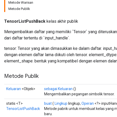
Metode Warisan
Metode Publik
TensorListPushBack
kelas akhir publik
Mengembalikan daftar yang memiliki `Tensor` yang diteruskan
dari daftar tertentu di `input_handle`.
tensor: Tensor yang akan dimasukkan ke dalam daftar. input_ha
dengan elemen daftar lama diikuti oleh tensor. element_dtype:
element_shape: bentuk yang kompatibel dengan elemen dalam
Metode Publik
Keluaran
<Objek>
sebagai Keluaran
()
Mengembalikan pegangan simbolik tensor.
statis <T>
buat
(
Lingkup
lingkup,
Operan
<?> inputHan
TensorListPushBack
Metode pabrik untuk membuat kelas yang 
baru.