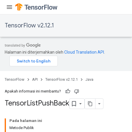
TensorFlow v2.12.1
Halaman ini diterjemahkan oleh
Cloud Translation API
.
TensorFlow
API
TensorFlow v2.12.1
Java
Apakah informasi ini membantu?
Tensor
List
Push
Back
Pada halaman ini
Metode Publik