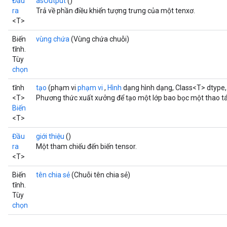
Đầu
asOutput
()
ra
Trả về phần điều khiển tượng trưng của một tenxơ.
<T>
Biến
vùng chứa
(Vùng chứa chuỗi)
tĩnh.
Tùy
chọn
tĩnh
tạo
(phạm vi
phạm vi
,
Hình
dạng hình dạng, Class<T> dtype
<T>
Phương thức xuất xưởng để tạo một lớp bao bọc một thao tá
Biến
<T>
Đầu
giới thiệu
()
ra
Một tham chiếu đến biến tensor.
<T>
Biến
tên chia sẻ
(Chuỗi tên chia sẻ)
tĩnh.
Tùy
chọn