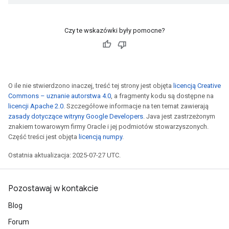
Czy te wskazówki były pomocne?
O ile nie stwierdzono inaczej, treść tej strony jest objęta
licencją Creative
Commons – uznanie autorstwa 4.0
, a fragmenty kodu są dostępne na
licencji Apache 2.0
. Szczegółowe informacje na ten temat zawierają
zasady dotyczące witryny Google Developers
. Java jest zastrzeżonym
znakiem towarowym firmy Oracle i jej podmiotów stowarzyszonych.
Część treści jest objęta
licencją numpy
.
Ostatnia aktualizacja: 2025-07-27 UTC.
Pozostawaj w kontakcie
Blog
Forum