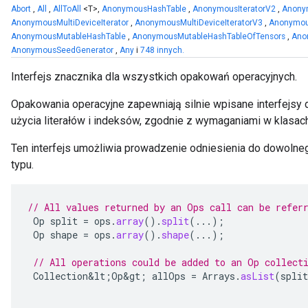
Abort
,
All
,
AllToAll
<T>,
AnonymousHashTable
,
AnonymousIteratorV2
,
Anony
AnonymousMultiDeviceIterator
,
AnonymousMultiDeviceIteratorV3
,
Anonymou
AnonymousMutableHashTable
,
AnonymousMutableHashTableOfTensors
,
Ano
AnonymousSeedGenerator
,
Any
i
748 innych.
Interfejs znacznika dla wszystkich opakowań operacyjnych.
Opakowania operacyjne zapewniają silnie wpisane interfejsy 
użycia literałów i indeksów, zgodnie z wymaganiami w klasa
Ten interfejs umożliwia prowadzenie odniesienia do dowol
typu.
// All values returned by an Ops call can be refer
Op
split
=
ops
.
array
().
split
(...);
Op
shape
=
ops
.
array
().
shape
(...);
// All operations could be added to an Op collect
Collection&lt
;
Op&gt
;
allOps
=
Arrays
.
asList
(
split