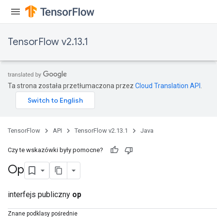
TensorFlow v2.13.1
Ta strona została przetłumaczona przez
Cloud Translation API
.
TensorFlow
API
TensorFlow v2.13.1
Java
Czy te wskazówki były pomocne?
Op
interfejs publiczny
op
Znane podklasy pośrednie