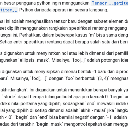
an besar pengguna python ingin menggunakan
Tensor.__getit
titem__
Python daripada operasi ini secara langsung.
asi ini adalah menghasilkan tensor baru dengan subset elemen dar
bset dipilih menggunakan rangkaian spesifikasi rentang renggang
ungsi ini. Perhatikan, dalam beberapa kasus `m` bisa sama denga
Setiap entri spesifikasi rentang dapat berupa salah satu dari berik
 Elips digunakan untuk menyiratkan nol atau lebih dimensi dari pem
unakan `ellipsis_mask`. Misalnya, `foo[...]` adalah potongan iden
ni digunakan untuk menyisipkan dimensi bentuk=1 baru dan dipr
. Misalnya, `foo[:, ...]` dengan `foo` berbentuk `(3, 4)` menghasil
:akhir:langkah`. Ini digunakan untuk menentukan berapa banyak yan
. `stride` dapat berupa bilangan bulat apa pun kecuali 0. `begin` a
deks nilai pertama yang dipilih, sedangkan `end` mewakili indeks 
ilai yang dipilih di setiap dimensi adalah `akhir - mulai` jika `langk
kah < 0`. `begin` dan `end` bisa bernilai negatif dengan `-1` adalah
edua dari terakhir. `begin_mask` mengontrol apakah akan mengga