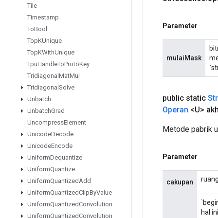
Tile
Timestamp
Parameter
To
Bool
Top
KUnique
bi
Top
KWith
Unique
mulaiMask
me
Tpu
Handle
To
Proto
Key
`st
Tridiagonal
Mat
Mul
Tridiagonal
Solve
public static
St
Unbatch
Operan
<U> akh
Unbatch
Grad
Uncompress
Element
Metode pabrik u
Unicode
Decode
Unicode
Encode
Parameter
Uniform
Dequantize
Uniform
Quantize
ruang
Uniform
Quantized
Add
cakupan
Uniform
Quantized
Clip
By
Value
`begi
Uniform
Quantized
Convolution
hal i
Uniform
Quantized
Convolution