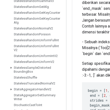
Stateless
Random
Gamma
V3
diberikan secara 
Stateless
Random
Get
Alg
`end_mask` seru
Stateless
Random
Get
Key
Counter
terbesar. Misalny
Stateless
Random
Get
Key
Counter
Jangan berasumsi
Alg
Contoh lainnya 
Stateless
Random
Normal
V2
dimensi terakhir 
Stateless
Random
Poisson
Stateless
Random
Uniform
Full
Int
- Sebuah indeks
Stateless
Random
Uniform
Full
Int
Misalnya (`foo[2
V2
`begin` dan `end
Stateless
Random
Uniform
Int
V2
Stateless
Random
Uniform
V2
Setiap spesifik
Stateless
Sample
Distorted
dipahami dengan 
Bounding
Box
:-3:-1, :]` akan 
Stateless
Shuffle
Stateless
Truncated
Normal
V2
Stats
Aggregator
Handle
V2
begin
=
[
1
,
end
=
[
2
,
Stats
Aggregator
Set
Summary
Writer
strides
=
begin_mask
Stochastic
Cast
To
Int