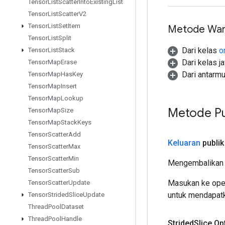
Tensor
List
Scatter
Into
Existing
List
Tensor
List
Scatter
V2
Tensor
List
Set
Item
Metode War
Tensor
List
Split
Dari kelas
o
Tensor
List
Stack
Dari kelas j
Tensor
Map
Erase
Dari antarm
Tensor
Map
Has
Key
Tensor
Map
Insert
Tensor
Map
Lookup
Metode Pu
Tensor
Map
Size
Tensor
Map
Stack
Keys
Tensor
Scatter
Add
Keluaran
publik
Tensor
Scatter
Max
Tensor
Scatter
Min
Mengembalikan 
Tensor
Scatter
Sub
Masukan ke oper
Tensor
Scatter
Update
untuk mendapatk
Tensor
Strided
Slice
Update
Thread
Pool
Dataset
Thread
Pool
Handle
Strided
Slice
.
Op