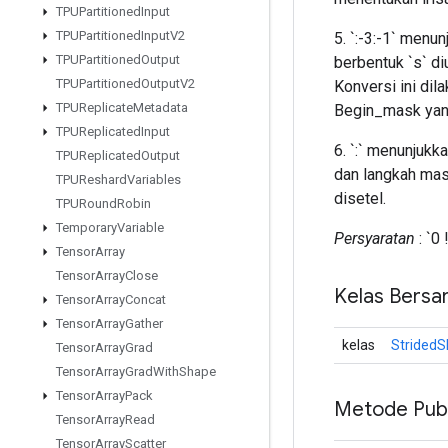
TPUPartitioned
Input
TPUPartitioned
Input
V2
5. `:-3:-1` menu
TPUPartitioned
Output
berbentuk `s` diu
TPUPartitioned
Output
V2
Konversi ini dil
TPUReplicate
Metadata
Begin_mask yang
TPUReplicated
Input
6. `:` menunjukka
TPUReplicated
Output
dan langkah mas
TPUReshard
Variables
disetel.
TPURound
Robin
Temporary
Variable
Persyaratan
: `0
Tensor
Array
Tensor
Array
Close
Kelas Bersa
Tensor
Array
Concat
Tensor
Array
Gather
kelas
StridedSl
Tensor
Array
Grad
Tensor
Array
Grad
With
Shape
Tensor
Array
Pack
Metode Publ
Tensor
Array
Read
Tensor
Array
Scatter