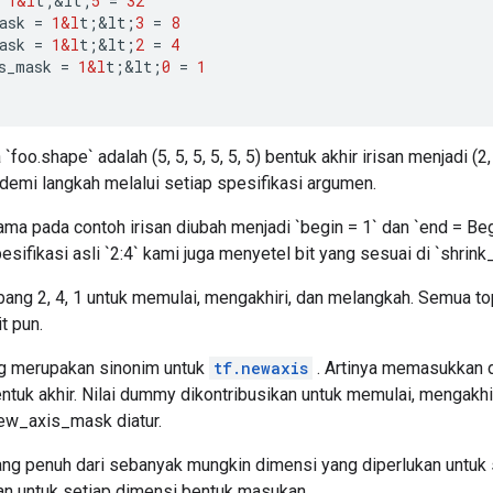
1&l
t
;
&
lt
;
5
=
32
ask
=
1&l
t
;
&
lt
;
3
=
8
ask
=
1&l
t
;
&
lt
;
2
=
4
s_mask
=
1&l
t
;
&
lt
;
0
=
1
 `foo.shape` adalah (5, 5, 5, 5, 5, 5) bentuk akhir irisan menjadi (2, 1
 demi langkah melalui setiap spesifikasi argumen.
ma pada contoh irisan diubah menjadi `begin = 1` dan `end = Begi
ifikasi asli `2:4` kami juga menyetel bit yang sesuai di `shrin
bang 2, 4, 1 untuk memulai, mengakhiri, dan melangkah. Semua to
t pun.
ng merupakan sinonim untuk
tf.newaxis
. Artinya memasukkan 
ntuk akhir. Nilai dummy dikontribusikan untuk memulai, mengakhi
ew_axis_mask diatur.
entang penuh dari sebanyak mungkin dimensi yang diperlukan untu
an untuk setiap dimensi bentuk masukan.