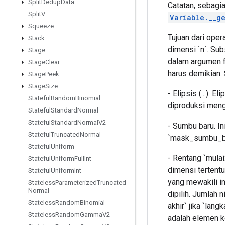
Split
Dedup
Data
Catatan, sebagi
Split
V
Variable.__ge
Squeeze
Tujuan dari oper
Stack
dimensi `n`. Su
Stage
dalam argumen f
Stage
Clear
harus demikian. 
Stage
Peek
Stage
Size
- Elipsis (...).
Stateful
Random
Binomial
diproduksi mengg
Stateful
Standard
Normal
Stateful
Standard
Normal
V2
- Sumbu baru. I
Stateful
Truncated
Normal
`mask_sumbu_baru`
Stateful
Uniform
- Rentang `mulai
Stateful
Uniform
Full
Int
dimensi tertentu
Stateful
Uniform
Int
yang mewakili in
Stateless
Parameterized
Truncated
Normal
dipilih. Jumlah n
Stateless
Random
Binomial
akhir` jika `lang
Stateless
Random
Gamma
V2
adalah elemen k