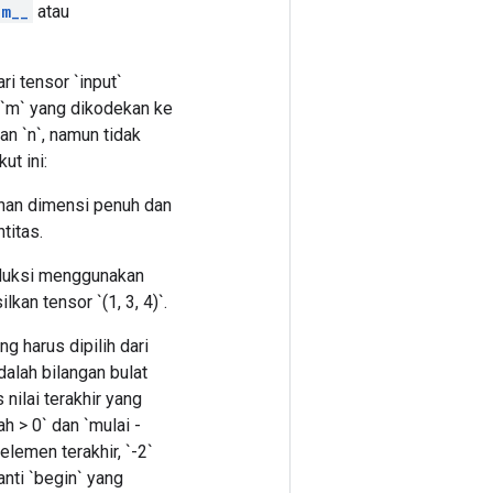
em__
atau
i tensor `input`
 `m` yang dikodekan ke
n `n`, namun tidak
ut ini:
ilihan dimensi penuh dan
titas.
oduksi menggunakan
kan tensor `(1, 3, 4)`.
g harus dipilih dari
dalah bilangan bulat
nilai terakhir yang
ah > 0` dan `mulai -
 elemen terakhir, `-2`
nti `begin` yang