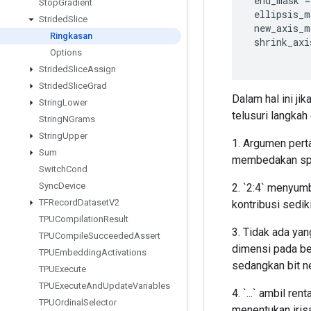
end_mask
=
Stop
Gradient
ellipsis_m
Strided
Slice
new_axis_m
Ringkasan
shrink_axi
Options
Strided
Slice
Assign
Strided
Slice
Grad
Dalam hal ini jika
String
Lower
telusuri langkah
String
NGrams
String
Upper
1. Argumen perta
Sum
membedakan spes
Switch
Cond
Sync
Device
2. `2:4` menyum
TFRecord
Dataset
V2
kontribusi sediki
TPUCompilation
Result
3. Tidak ada ya
TPUCompile
Succeeded
Assert
dimensi pada be
TPUEmbedding
Activations
sedangkan bit n
TPUExecute
TPUExecute
And
Update
Variables
4. `...` ambil r
TPUOrdinal
Selector
menentukan iris