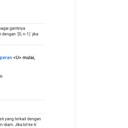
bagai gantinya
dengan `[0, n-1)` jika
peran
<U> mulai
,
u.
sti yang terkait dengan
m-diam. Jika bit ke-k`