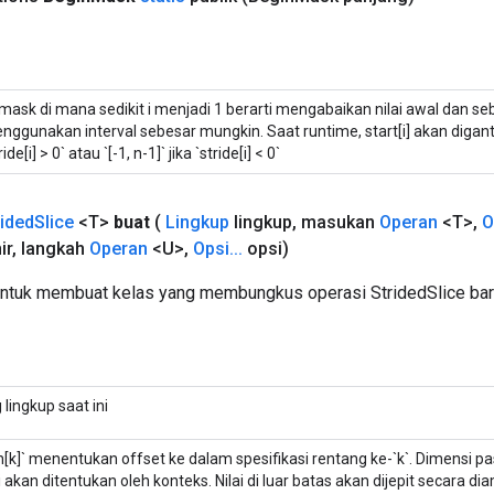
tmask di mana sedikit i menjadi 1 berarti mengabaikan nilai awal dan se
nggunakan interval sebesar mungkin. Saat runtime, start[i] akan diganti 
ride[i] > 0` atau `[-1, n-1]` jika `stride[i] < 0`
rided
Slice
<T>
buat
(
Lingkup
lingkup
,
masukan
Operan
<T>
,
O
ir
,
langkah
Operan
<U>
,
Opsi
.
.
.
opsi)
ntuk membuat kelas yang membungkus operasi StridedSlice bar
 lingkup saat ini
n[k]` menentukan offset ke dalam spesifikasi rentang ke-`k`. Dimensi pa
ni akan ditentukan oleh konteks. Nilai di luar batas akan dijepit secara dia