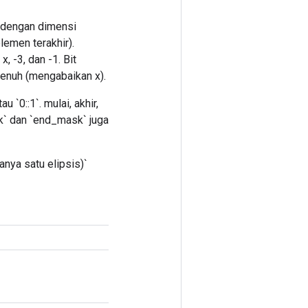
t dengan dimensi
elemen terakhir).
, -3, dan -1. Bit
penuh (mengabaikan x).
u `0::1`. mulai, akhir,
k` dan `end_mask` juga
hanya satu elipsis)`