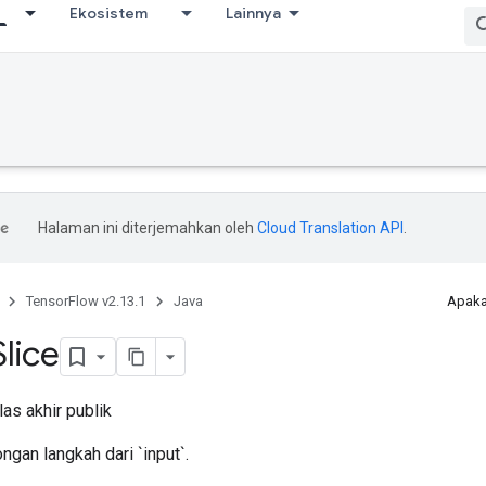
Ekosistem
Lainnya
Halaman ini diterjemahkan oleh
Cloud Translation API
.
TensorFlow v2.13.1
Java
Apaka
Slice
as akhir publik
gan langkah dari `input`.