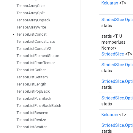
Keluaran
<T>
Tensor
Array
Size
Tensor
Array
Split
StridedSlice.Opt
Tensor
Array
Unpack
statis
Tensor
Array
Write
Tensor
List
Concat
statis <T, U
Tensor
List
Concat
Lists
memperluas
Nomor>
Tensor
List
Concat
V2
StridedSlice
<T>
Tensor
List
Element
Shape
Tensor
List
From
Tensor
StridedSlice.Opt
Tensor
List
Gather
statis
Tensor
List
Get
Item
StridedSlice.Opt
Tensor
List
Length
statis
Tensor
List
Pop
Back
StridedSlice.Opt
Tensor
List
Push
Back
statis
Tensor
List
Push
Back
Batch
Tensor
List
Reserve
Keluaran
<T>
Tensor
List
Resize
StridedSlice.Opt
Tensor
List
Scatter
statis