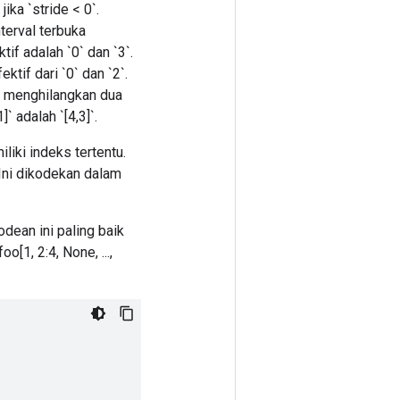
jika `stride < 0`.
terval terbuka
tif adalah `0` dan `3`.
ktif dari `0` dan `2`.
il menghilangkan dua
` adalah `[4,3]`.
iki indeks tertentu.
. Ini dikodekan dalam
dean ini paling baik
1, 2:4, None, ...,