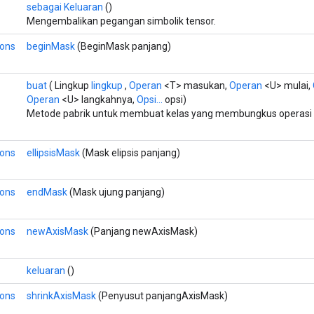
sebagai Keluaran
()
Mengembalikan pegangan simbolik tensor.
ions
beginMask
(BeginMask panjang)
buat
( Lingkup
lingkup
,
Operan
<T> masukan,
Operan
<U> mulai,
Operan
<U> langkahnya,
Opsi...
opsi)
Metode pabrik untuk membuat kelas yang membungkus operasi S
ions
ellipsisMask
(Mask elipsis panjang)
ions
endMask
(Mask ujung panjang)
ions
newAxisMask
(Panjang newAxisMask)
keluaran
()
ions
shrinkAxisMask
(Penyusut panjangAxisMask)