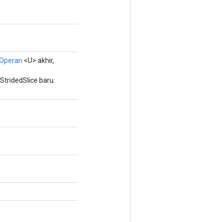
Operan
<U> akhir,
tridedSlice baru.