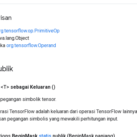
isan
rg.tensorflow.op.PrimitiveOp
ava.lang.Object
uka
org.tensorflow.Operand
blik
 <T>
sebagai Keluaran
()
pegangan simbolik tensor.
asi TensorFlow adalah keluaran dari operasi TensorFlow lainnya
an pegangan simbolis yang mewakili perhitungan input.
tions
Begin
Mask
statis
publik
(Begin
Mask panjang)