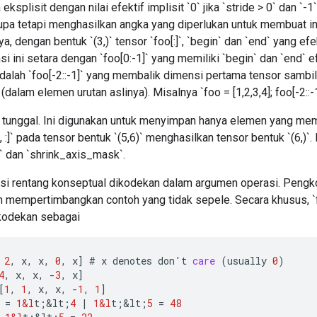
eksplisit dengan nilai efektif implisit `0` jika `stride > 0` dan `-1` 
pa tetapi menghasilkan angka yang diperlukan untuk membuat in
a, dengan bentuk `(3,)` tensor `foo[:]`, `begin` dan `end` yang efek
 ini setara dengan `foo[0:-1]` yang memiliki `begin` dan `end` efe
adalah `foo[-2::-1]` yang membalik dimensi pertama tensor samb
(dalam elemen urutan aslinya). Misalnya `foo = [1,2,3,4]; foo[-2::-1]
 tunggal. Ini digunakan untuk menyimpan hanya elemen yang memil
, :]` pada tensor bentuk `(5,6)` menghasilkan tensor bentuk `(6,)`
` dan `shrink_axis_mask`.
asi rentang konseptual dikodekan dalam argumen operasi. Pengko
mempertimbangkan contoh yang tidak sepele. Secara khusus, `foo[
dikodekan sebagai
2
,
x
,
x
,
0
,
x
]
#
x
denotes
don
'
t
care
(
usually
0
)
4
,
x
,
x
,
-
3
,
x
]
[
1
,
1
,
x
,
x
,
-
1
,
1
]
=
1&l
t
;
&
lt
;
4
|
1&l
t
;
&
lt
;
5
=
48