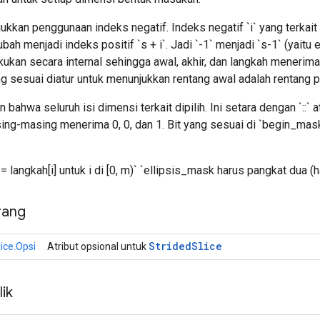
njukkan penggunaan indeks negatif. Indeks negatif `i` yang terkai
bah menjadi indeks positif `s + i`. Jadi `-1` menjadi `s-1` (yaitu 
akukan secara internal sehingga awal, akhir, dan langkah menerima x
 sesuai diatur untuk menunjukkan rentang awal adalah rentang 
n bahwa seluruh isi dimensi terkait dipilih. Ini setara dengan `::` ata
ing-masing menerima 0, 0, dan 1. Bit yang sesuai di `begin_mas
 != langkah[i] untuk i di [0, m)` `ellipsis_mask harus pangkat dua (
rang
Strided
Slice
ice.Opsi
Atribut opsional untuk
ik