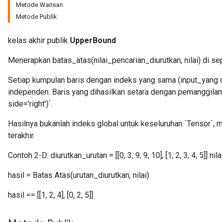
Metode Warisan
Metode Publik
kelas akhir publik
UpperBound
Menerapkan batas_atas(nilai_pencarian_diurutkan, nilai) di sep
Setiap kumpulan baris dengan indeks yang sama (input_yang di
independen. Baris yang dihasilkan setara dengan pemanggilan 
side='right')`.
Hasilnya bukanlah indeks global untuk keseluruhan `Tensor`, 
terakhir.
Contoh 2-D: diurutkan_urutan = [[0, 3, 9, 9, 10], [1, 2, 3, 4, 5]] nilai =
hasil = Batas Atas(urutan_diurutkan, nilai)
hasil == [[1, 2, 4], [0, 2, 5]]