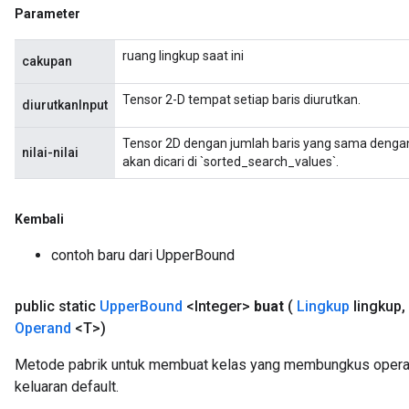
Parameter
ruang lingkup saat ini
cakupan
Tensor 2-D tempat setiap baris diurutkan.
diurutkanInput
Tensor 2D dengan jumlah baris yang sama dengan `
nilai-nilai
akan dicari di `sorted_search_values`.
Kembali
contoh baru dari UpperBound
public static
Upper
Bound
<Integer>
buat
(
Lingkup
lingkup
,
Operand
<T>)
Metode pabrik untuk membuat kelas yang membungkus opera
keluaran default.