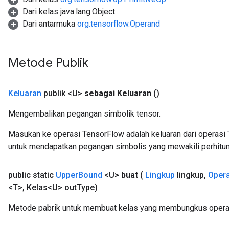
Dari kelas java.lang.Object
Dari antarmuka
org.tensorflow.Operand
Metode Publik
Keluaran
publik <U>
sebagai Keluaran
()
Mengembalikan pegangan simbolik tensor.
Masukan ke operasi TensorFlow adalah keluaran dari operasi 
untuk mendapatkan pegangan simbolis yang mewakili perhitun
public static
Upper
Bound
<U>
buat
(
Lingkup
lingkup
,
Oper
<T>
,
Kelas<U> out
Type)
Metode pabrik untuk membuat kelas yang membungkus opera