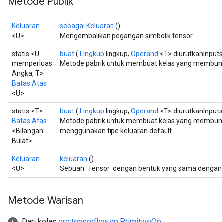
Metode Publik
Keluaran
sebagai Keluaran
()
<U>
Mengembalikan pegangan simbolik tensor.
statis <U
buat
(
Lingkup
lingkup,
Operand
<T> diurutkanInputs,
memperluas
Metode pabrik untuk membuat kelas yang membung
Angka, T>
Batas Atas
<U>
statis <T>
buat
(
Lingkup
lingkup,
Operand
<T> diurutkanInputs,
Batas Atas
Metode pabrik untuk membuat kelas yang membun
<Bilangan
menggunakan tipe keluaran default.
Bulat>
Keluaran
keluaran
()
<U>
Sebuah `Tensor` dengan bentuk yang sama dengan `n
Metode Warisan
Dari kelas
org.tensorflow.op.PrimitiveOp