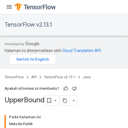
TensorFlow v2.13.1
Halaman ini diterjemahkan oleh
Cloud Translation API
.
TensorFlow
API
TensorFlow v2.13.1
Java
x
Apakah informasi ini membantu?
Upper
Bound
Pada halaman ini
Metode Publik