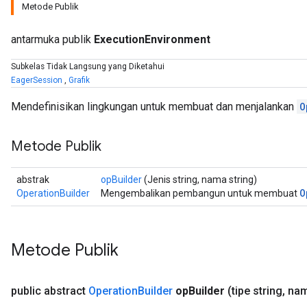
Metode Publik
antarmuka publik
ExecutionEnvironment
Subkelas Tidak Langsung yang Diketahui
EagerSession
,
Grafik
Mendefinisikan lingkungan untuk membuat dan menjalankan
O
Metode Publik
abstrak
opBuilder
(Jenis string, nama string)
O
OperationBuilder
Mengembalikan pembangun untuk membuat
Metode Publik
public abstract
Operation
Builder
op
Builder
(tipe string
,
nam