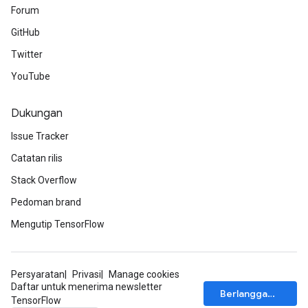
Forum
GitHub
Twitter
Requantize
YouTube
ize
AndReluAndRequantize
u
Dukungan
uAndRequantize
Issue Tracker
Catatan rilis
AndRelu
Stack Overflow
AndReluAndRequantize
Pedoman brand
Mengutip TensorFlow
ize
Requantize
Persyaratan
Privasi
Manage cookies
ize
Daftar untuk menerima newsletter
Berlangganan
TensorFlow