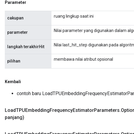
Parameter
ruang lingkup saat ini
cakupan
Nilai parameter yang digunakan dalam alg
parameter
Nilai last_hit_step digunakan pada algori
langkah terakhirHit
membawa nilai atribut opsional
pilihan
Kembali
contoh baru LoadTPUEmbeddingFrequencyEstimatorPa
Load
TPUEmbedding
Frequency
Estimator
Parameters
.
Optio
panjang)