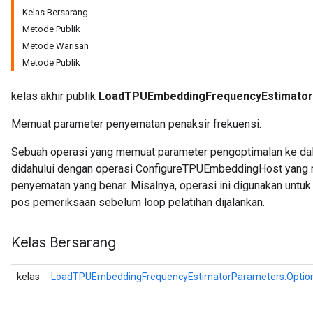
Kelas Bersarang
Metode Publik
Parameters
Metode Warisan
ters
Metode Publik
arameters
meters
kelas akhir publik
LoadTPUEmbeddingFrequencyEstimato
rs
tDescentParameters
Memuat parameter penyematan penaksir frekuensi.
Sebuah operasi yang memuat parameter pengoptimalan ke da
didahului dengan operasi ConfigureTPUEmbeddingHost yang m
penyematan yang benar. Misalnya, operasi ini digunakan untuk
pos pemeriksaan sebelum loop pelatihan dijalankan.
Kelas Bersarang
kelas
LoadTPUEmbeddingFrequencyEstimatorParameters.Optio