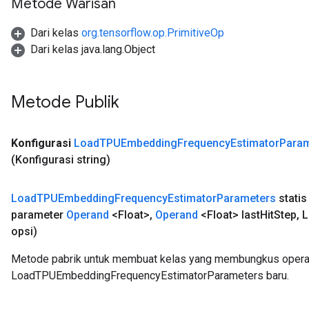
Metode Warisan
Dari kelas
org.tensorflow.op.PrimitiveOp
Dari kelas java.lang.Object
Metode Publik
Konfigurasi
Load
TPUEmbedding
Frequency
Estimator
Param
(Konfigurasi string)
Load
TPUEmbedding
Frequency
Estimator
Parameters
statis
parameter
Operand
<Float>
,
Operand
<Float> last
Hit
Step
,
L
opsi)
Metode pabrik untuk membuat kelas yang membungkus opera
LoadTPUEmbeddingFrequencyEstimatorParameters baru.