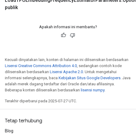
Load
TPUEmbedding
Frequency
Estimator
Parameters
.
Optio
publik
Apakah informasi ini membantu?
Kecuali dinyatakan lain, konten di halaman ini dilisensikan berdasarkan
Lisensi Creative Commons Attribution 4.0
, sedangkan contoh kode
dilisensikan berdasarkan
Lisensi Apache 2.0
. Untuk mengetahui
informasi selengkapnya, baca
Kebijakan Situs Google Developers
. Java
adalah merek dagang terdaftar dari Oracle dan/atau afiliasinya.
Beberapa konten dilisensikan berdasarkan
lisensi numpy
.
Terakhir diperbarui pada 2025-07-27 UTC.
Tetap terhubung
ize
Blog