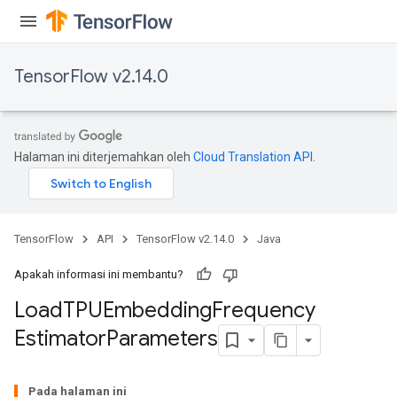
TensorFlow v2.14.0
Halaman ini diterjemahkan oleh
Cloud Translation API
.
TensorFlow
API
TensorFlow v2.14.0
Java
rs
Apakah informasi ini membantu?
mParameters
Load
TPUEmbedding
Frequency
rs
Estimator
Parameters
Parameters
rParameters
Pada halaman ini