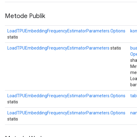
Metode Publik
LoadTPUEmbeddingFrequencyEstimatorParameters.Options
kon
statis
LoadTPUEmbeddingFrequencyEstimatorParameters
statis
bua
Op
sha
Met
me
Lo
bar
LoadTPUEmbeddingFrequencyEstimatorParameters.Options
tab
statis
LoadTPUEmbeddingFrequencyEstimatorParameters.Options
na
statis