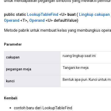
untuk mendapatkan pegangan simbolis yang mewakili perhitun
public static
Lookup
Table
Find
<U>
buat
(
Lingkup cakupan
Operand
<T>
,
Operand
<U> default
Value)
Metode pabrik untuk membuat kelas yang membungkus operas
Parameter
ruang lingkup saat ini
cakupan
Tangani ke meja.
pegangan meja
Bentuk apa pun. Kunci untuk m
kunci
Kembali
contoh baru dari LookupTableFind