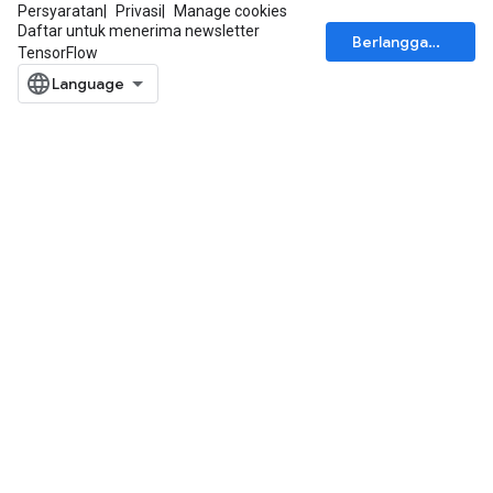
Persyaratan
Privasi
Manage cookies
Daftar untuk menerima newsletter
Berlangganan
AndRelu
TensorFlow
AndReluAndRequantize
ize
Requantize
ize