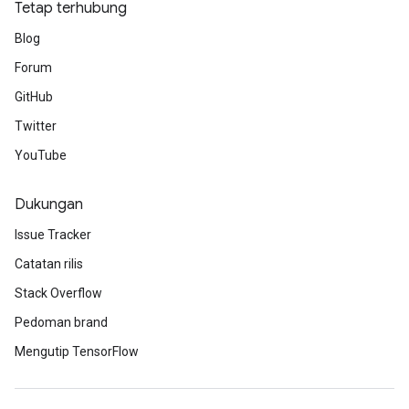
Tetap terhubung
Blog
Forum
GitHub
Twitter
YouTube
ize
Dukungan
Issue Tracker
Catatan rilis
Requantize
Stack Overflow
ize
Pedoman brand
AndReluAndRequantize
Mengutip TensorFlow
u
uAndRequantize