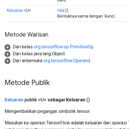
baru.
Keluaran
<U>
nilai
()
Bentuknya sama dengan `kunci`.
Metode Warisan
Dari kelas
org.tensorflow.op.PrimitiveOp
Dari kelas java.lang.Object
Dari antarmuka
org.tensorflow.Operand
Metode Publik
Keluaran
publik <U>
sebagai Keluaran
()
Mengembalikan pegangan simbolik tensor.
Masukan ke operasi TensorFlow adalah keluaran dari operasi 