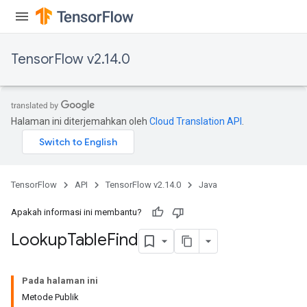
TensorFlow v2.14.0
rs
mParameters
Halaman ini diterjemahkan oleh
Cloud Translation API
.
rs
Parameters
rParameters
TensorFlow
API
TensorFlow v2.14.0
Java
Parameters
ters
Apakah informasi ini membantu?
arameters
Lookup
Table
Find
meters
rs
tDescentParameters
Pada halaman ini
Metode Publik