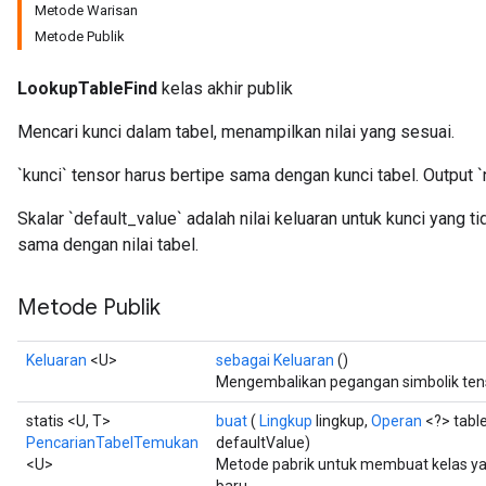
Metode Warisan
Metode Publik
LookupTableFind
kelas akhir publik
Mencari kunci dalam tabel, menampilkan nilai yang sesuai.
`kunci` tensor harus bertipe sama dengan kunci tabel. Output `nil
Skalar `default_value` adalah nilai keluaran untuk kunci yang t
sama dengan nilai tabel.
Metode Publik
Keluaran
<U>
sebagai Keluaran
()
Mengembalikan pegangan simbolik ten
statis <U, T>
buat
(
Lingkup
lingkup,
Operan
<?> tabl
PencarianTabelTemukan
defaultValue)
<U>
Metode pabrik untuk membuat kelas y