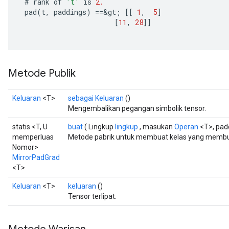
#
rank
of
't'
is
2.
pad
(
t
,
paddings
)
==
&
gt
;
[[
1
,
5
]
[
11
,
28
]]
Metode Publik
Keluaran
<T>
sebagai Keluaran
()
Mengembalikan pegangan simbolik tensor.
statis <T, U
buat
( Lingkup
lingkup
, masukan
Operan
<T>, pad
memperluas
Metode pabrik untuk membuat kelas yang membun
Nomor>
MirrorPadGrad
<T>
Keluaran
<T>
keluaran
()
Tensor terlipat.