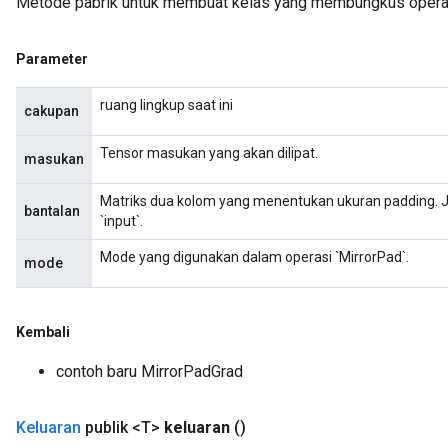
Metode pabrik untuk membuat kelas yang membungkus operas
Parameter
Requantize
ruang lingkup saat ini
cakupan
ize
AndReluAndRequantize
Tensor masukan yang akan dilipat.
masukan
u
uAndRequantize
Matriks dua kolom yang menentukan ukuran padding. 
bantalan
`input`.
Mode yang digunakan dalam operasi `MirrorPad`.
mode
AndRelu
AndReluAndRequantize
Kembali
ize
contoh baru MirrorPadGrad
Requantize
ize
Keluaran
publik <T>
keluaran
()