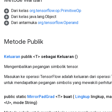
Metode Warisan
Dari kelas
org.tensorflow.op.PrimitiveOp
Dari kelas java.lang.Object
Dari antarmuka
org.tensorflow.Operand
Metode Publik
Keluaran
publik <T>
sebagai Keluaran
()
Mengembalikan pegangan simbolik tensor.
Masukan ke operasi TensorFlow adalah keluaran dari operasi 
untuk mendapatkan pegangan simbolis yang mewakili perhitun
public static
Mirror
Pad
Grad
<T>
buat
(
Lingkup
lingkup
,
ma
<U>
,
mode String)
ize