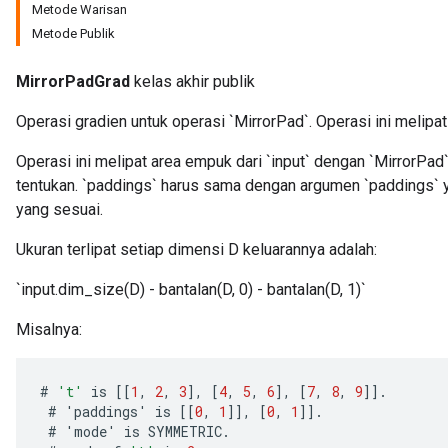
Metode Warisan
Metode Publik
MirrorPadGrad
kelas akhir publik
Operasi gradien untuk operasi `MirrorPad`. Operasi ini melipat
Operasi ini melipat area empuk dari `input` dengan `MirrorPa
tentukan. `paddings` harus sama dengan argumen `paddings` y
yang sesuai.
Ukuran terlipat setiap dimensi D keluarannya adalah:
`input.dim_size(D) - bantalan(D, 0) - bantalan(D, 1)`
Misalnya:
#
't'
is
[[
1
,
2
,
3
]
,
[
4
,
5
,
6
]
,
[
7
,
8
,
9
]]
.
#
'
paddings
'
is
[[
0
,
1
]]
,
[
0
,
1
]]
.
#
'
mode
'
is
SYMMETRIC
.