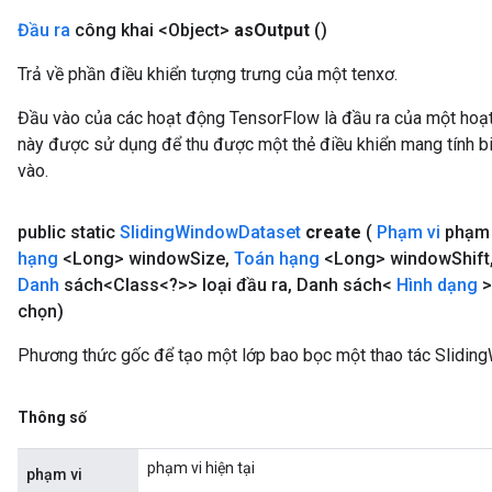
Đầu ra
công khai <Object>
as
Output
()
Trả về phần điều khiển tượng trưng của một tenxơ.
Đầu vào của các hoạt động TensorFlow là đầu ra của một ho
này được sử dụng để thu được một thẻ điều khiển mang tính bi
vào.
public static
Sliding
Window
Dataset
create
(
Phạm vi
phạm 
hạng
<Long> window
Size
,
Toán hạng
<Long> window
Shift
Danh
sách<Class<?>> loại đầu ra
,
Danh sách<
Hình dạng
>
chọn)
Phương thức gốc để tạo một lớp bao bọc một thao tác Slidin
Thông số
phạm vi hiện tại
phạm vi