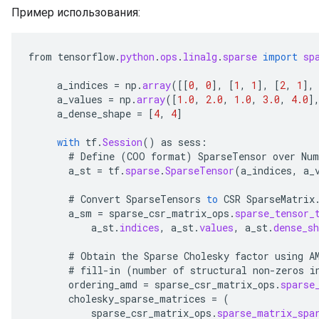
Пример использования:
from
tensorflow
.
python
.
ops
.
linalg
.
sparse
import
sp
x
a_indices
=
np
.
array
(
[[
0
,
0
]
,
[
1
,
1
]
,
[
2
,
1
]
,
a_values
=
np
.
array
(
[
1.0
,
2.0
,
1.0
,
3.0
,
4.0
]
a_dense_shape
=
[
4
,
4
]
with
tf
.
Session
()
as
sess
:
#
Define
(
COO
format
)
SparseTensor
over
Num
a_st
=
tf
.
sparse
.
SparseTensor
(
a_indices
,
a_
#
Convert
SparseTensors
to
CSR
SparseMatrix
a_sm
=
sparse_csr_matrix_ops
.
sparse_tensor_
a_st
.
indices
,
a_st
.
values
,
a_st
.
dense_sh
#
Obtain
the
Sparse
Cholesky
factor
using
A
#
fill
-
in
(
number
of
structural
non
-
zeros
i
ordering_amd
=
sparse_csr_matrix_ops
.
sparse
cholesky_sparse_matrices
=
(
sparse_csr_matrix_ops
.
sparse_matrix_spa