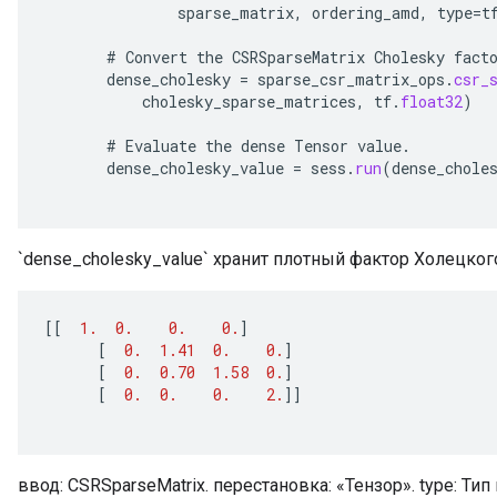
sparse_matrix
,
ordering_amd
,
type
=
t
#
Convert
the
CSRSparseMatrix
Cholesky
fact
dense_cholesky
=
sparse_csr_matrix_ops
.
csr_
cholesky_sparse_matrices
,
tf
.
float32
)
#
Evaluate
the
dense
Tensor
value
.
dense_cholesky_value
=
sess
.
run
(
dense_chole
`dense_cholesky_value` хранит плотный фактор Холецког
[[
1.
0.
0.
0.
]
[
0.
1.41
0.
0.
]
[
0.
0.70
1.58
0.
]
[
0.
0.
0.
2.
]]
ввод: CSRSparseMatrix. перестановка: «Тензор». type: Тип