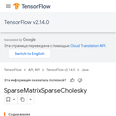
TensorFlow v2.14.0
Эта страница переведена с помощью
Cloud Translation API
.
TensorFlow
API, API
TensorFlow v2.14.0
Java
Эта информация оказалась полезной?
Sparse
Matrix
Sparse
Cholesky
Содержание