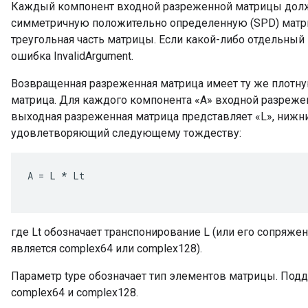
Каждый компонент входной разреженной матрицы долж
симметричную положительно определенную (SPD) матриц
треугольная часть матрицы. Если какой-либо отдельный
ошибка InvalidArgument.
Возвращенная разреженная матрица имеет ту же плотну
матрица. Для каждого компонента «A» входной разреж
выходная разреженная матрица представляет «L», нижн
удовлетворяющий следующему тождеству:
A
=
L
*
Lt
где Lt обозначает транспонирование L (или его сопряже
является complex64 или complex128).
Параметр type обозначает тип элементов матрицы. Подде
complex64 и complex128.