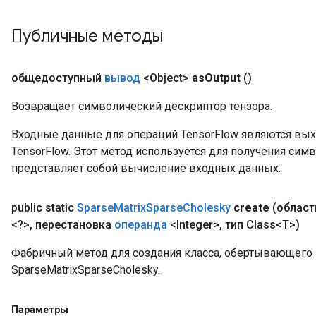
Публичные методы
общедоступный
вывод
<Object>
as
Output
()
Возвращает символический дескриптор тензора.
Входные данные для операций TensorFlow являются вы
TensorFlow. Этот метод используется для получения сим
представляет собой вычисление входных данных.
public static
Sparse
Matrix
Sparse
Cholesky
create
(област
<?>
,
перестановка
операнда
<Integer>
,
тип Class<T>)
Фабричный метод для создания класса, обертывающег
SparseMatrixSparseCholesky.
Параметры