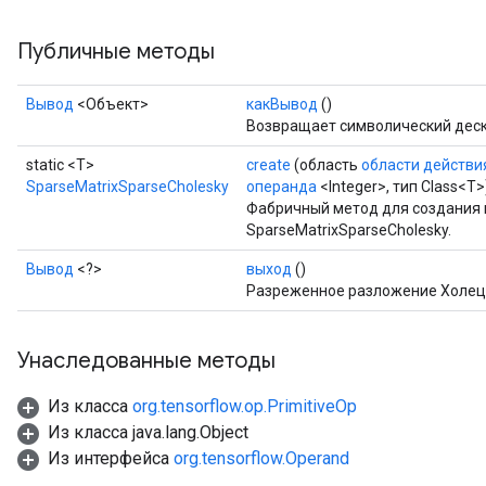
Публичные методы
Вывод
<Объект>
какВывод
()
Возвращает символический деск
static <T>
create
(область
области действи
SparseMatrixSparseCholesky
операнда
<Integer>, тип Class<T>
Фабричный метод для создания 
SparseMatrixSparseCholesky.
Вывод
<?>
выход
()
Разреженное разложение Холецк
Унаследованные методы
Из класса
org.tensorflow.op.PrimitiveOp
Из класса java.lang.Object
Из интерфейса
org.tensorflow.Operand