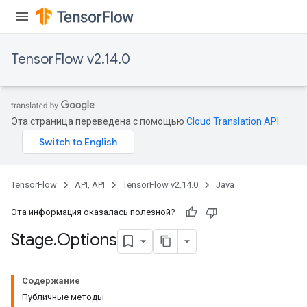
TensorFlow v2.14.0
Эта страница переведена с помощью
Cloud Translation API
.
TensorFlow
API, API
TensorFlow v2.14.0
Java
Эта информация оказалась полезной?
Stage
.
Options
Содержание
Публичные методы