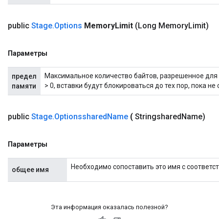
public
Stage
.
Options
Memory
Limit
(Long Memory
Limit)
Параметры
Максимальное количество байтов, разрешенное для 
предел
> 0, вставки будут блокироваться до тех пор, пока н
памяти
public
Stage
.
Optionsshared
Name
(
Stringshared
Name)
Параметры
Необходимо сопоставить это имя с соответс
общее имя
Эта информация оказалась полезной?