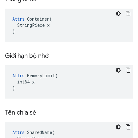
Attrs
 Container(

  StringPiece x

)
Giới hạn bộ nhớ
Attrs
 MemoryLimit(

  int64 x

)
Tên chia sẻ
Attrs
 SharedName(
