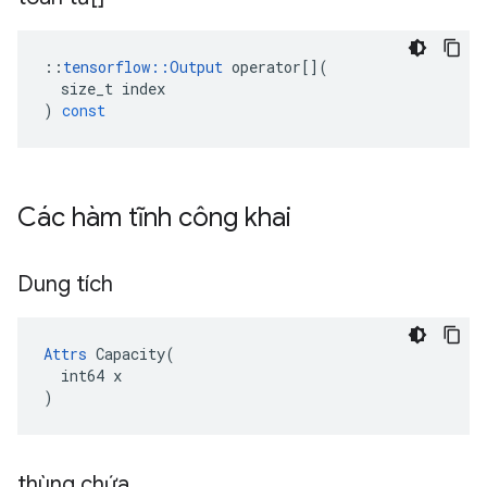
::
tensorflow
::
Output
operator
[](
size_t
index
)
const
Các hàm tĩnh công khai
Dung tích
Attrs
 Capacity(

  int64 x

)
thùng chứa