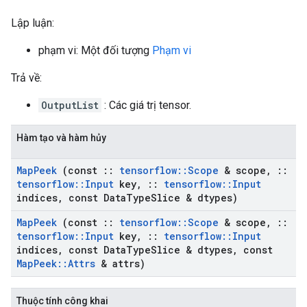
Lập luận:
phạm vi: Một đối tượng
Phạm vi
Trả về:
OutputList
: Các giá trị tensor.
Hàm tạo và hàm hủy
Map
Peek
(const
::
tensorflow
::
Scope
& scope
,
::
tensorflow
::
Input
key
,
::
tensorflow
::
Input
indices
,
const Data
Type
Slice & dtypes)
Map
Peek
(const
::
tensorflow
::
Scope
& scope
,
::
tensorflow
::
Input
key
,
::
tensorflow
::
Input
indices
,
const Data
Type
Slice & dtypes
,
const
Map
Peek
::
Attrs
& attrs)
Thuộc tính công khai