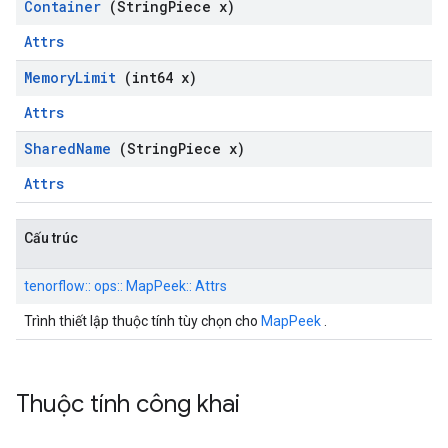
Container
(String
Piece x)
Attrs
Memory
Limit
(int64 x)
Attrs
Shared
Name
(String
Piece x)
Attrs
Cấu trúc
tenorflow:: ops:: MapPeek:: Attrs
Trình thiết lập thuộc tính tùy chọn cho
MapPeek
.
Thuộc tính công khai