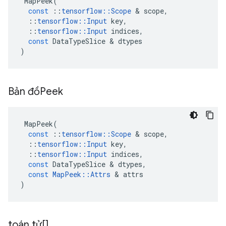
MapPeek
(
const
::
tensorflow
::
Scope
&
scope
,
::
tensorflow
::
Input
key
,
::
tensorflow
::
Input
indices
,
const
DataTypeSlice
&
dtypes
)
Bản đồPeek
MapPeek
(
const
::
tensorflow
::
Scope
&
scope
,
::
tensorflow
::
Input
key
,
::
tensorflow
::
Input
indices
,
const
DataTypeSlice
&
dtypes
,
const
MapPeek
::
Attrs
&
attrs
)
toán tử[]