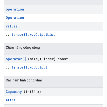
operation
Operation
values
::
tensorflow::OutputList
Chức năng công cộng
operator[]
(size
_
t index) const
::
tensorflow::Output
Các hàm tĩnh công khai
Capacity
(int64 x)
Attrs