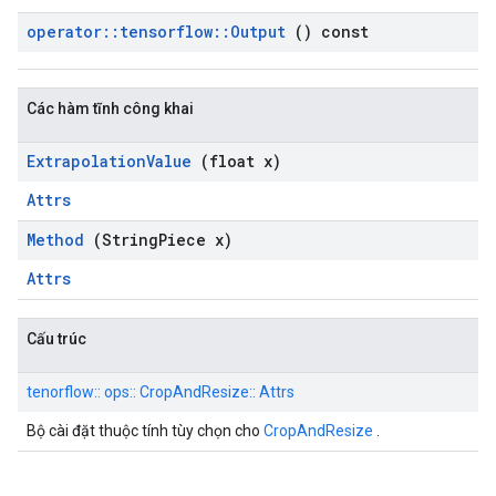
operator
::
tensorflow
::
Output
() const
Các hàm tĩnh công khai
Extrapolation
Value
(float x)
Attrs
Method
(String
Piece x)
Attrs
Cấu trúc
tenorflow:: ops:: CropAndResize:: Attrs
Bộ cài đặt thuộc tính tùy chọn cho
CropAndResize
.