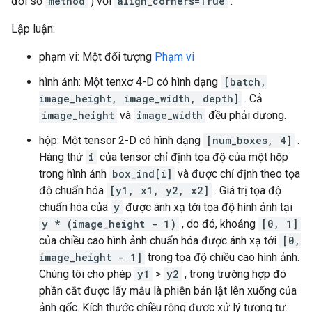
đối số
method
) với
align_corners=True
.
Lập luận:
phạm vi: Một đối tượng
Phạm vi
hình ảnh: Một tenxơ 4-D có hình dạng
[batch,
image_height, image_width, depth]
. Cả
image_height
và
image_width
đều phải dương.
hộp: Một tensor 2-D có hình dạng
[num_boxes, 4]
.
Hàng thứ
i
của tensor chỉ định tọa độ của một hộp
trong hình ảnh
box_ind[i]
và được chỉ định theo tọa
độ chuẩn hóa
[y1, x1, y2, x2]
. Giá trị tọa độ
chuẩn hóa của
y
được ánh xạ tới tọa độ hình ảnh tại
y * (image_height - 1)
, do đó, khoảng
[0, 1]
của chiều cao hình ảnh chuẩn hóa được ánh xạ tới
[0,
image_height - 1]
trong tọa độ chiều cao hình ảnh.
Chúng tôi cho phép
y1
>
y2
, trong trường hợp đó
phần cắt được lấy mẫu là phiên bản lật lên xuống của
ảnh gốc. Kích thước chiều rộng được xử lý tương tự.