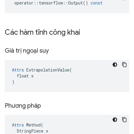
operator
::
tensorflow
::
Output
()
const
Các hàm tĩnh công khai
Giá trị ngoại suy
Attrs
 ExtrapolationValue(

  float x

)
Phương pháp
Attrs
 Method(

  StringPiece x
