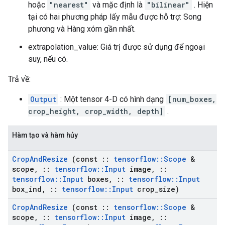
hoặc
"nearest"
và mặc định là
"bilinear"
. Hiện
tại có hai phương pháp lấy mẫu được hỗ trợ: Song
phương và Hàng xóm gần nhất.
extrapolation_value: Giá trị được sử dụng để ngoại
suy, nếu có.
Trả về:
Output
: Một tensor 4-D có hình dạng
[num_boxes,
crop_height, crop_width, depth]
.
Hàm tạo và hàm hủy
Crop
And
Resize
(const
::
tensorflow
::
Scope
&
scope
,
::
tensorflow
::
Input
image
,
::
tensorflow
::
Input
boxes
,
::
tensorflow
::
Input
box
_
ind
,
::
tensorflow
::
Input
crop
_
size)
Crop
And
Resize
(const
::
tensorflow
::
Scope
&
scope
,
::
tensorflow
::
Input
image
,
::