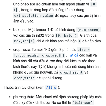
Cho phép tọa độ chuẩn hóa bên ngoài phạm vi
[0,
1]
, trong trường hợp đó chúng tôi sử dụng
extrapolation_value
để ngoại suy các giá trị hình
ảnh đầu vào.
box_ind: Một tensor 1-D có hình dạng
[num_boxes]
với các giá trị int32 trong
[0, batch)
. Giá trị của
box_ind[i]
chỉ định hình ảnh mà hộp
i
đề cập đến.
crop_size: Tensor 1-D gồm 2 phần tử,
size =
[crop_height, crop_width]
.
Tất cả
các bản vá
hình ảnh đã cắt đều được thay đổi kích thước theo
kích thước này. Tỷ lệ khung hình của nội dung hình ảnh
không được giữ nguyên. Cả
crop_height
và
crop_width
đều phải dương.
Thuộc tính tùy chọn (xem
Attrs
):
phương thức: Một chuỗi chỉ định phương pháp lấy mẫu
để thay đổi kích thước. Nó có thể là
"bilinear"