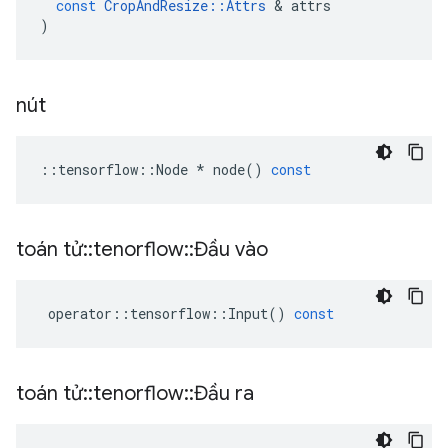
const
CropAndResize
::
Attrs
&
attrs
)
nút
::
tensorflow
::
Node
*
node
()
const
toán tử
::
tenorflow
::
Đầu vào
operator
::
tensorflow
::
Input
()
const
toán tử
::
tenorflow
::
Đầu ra