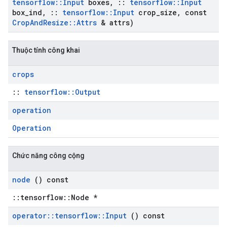
tensorflow
::
Input
boxes
,
::
tensorflow
::
Input
box
_
ind
,
::
tensorflow
::
Input
crop
_
size
,
const
Crop
And
Resize
::
Attrs
& attrs)
Thuộc tính công khai
crops
::
tensorflow::Output
operation
Operation
Chức năng công cộng
node
() const
::tensorflow::Node *
operator
::
tensorflow
::
Input
() const