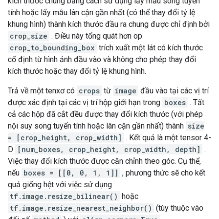
kích thước chúng bằng cách sử dụng lấy mẫu song tuyến
tính hoặc lấy mẫu lân cận gần nhất (có thể thay đổi tỷ lệ
khung hình) thành kích thước đầu ra chung được chỉ định bởi
crop_size
. Điều này tổng quát hơn op
crop_to_bounding_box
trích xuất một lát có kích thước
cố định từ hình ảnh đầu vào và không cho phép thay đổi
kích thước hoặc thay đổi tỷ lệ khung hình.
Trả về một tenxơ có
crops
từ
image
đầu vào tại các vị trí
được xác định tại các vị trí hộp giới hạn trong
boxes
. Tất
cả các hộp đã cắt đều được thay đổi kích thước (với phép
nội suy song tuyến tính hoặc lân cận gần nhất) thành
size
= [crop_height, crop_width]
. Kết quả là một tensor 4-
D
[num_boxes, crop_height, crop_width, depth]
.
Việc thay đổi kích thước được căn chỉnh theo góc. Cụ thể,
nếu
boxes = [[0, 0, 1, 1]]
, phương thức sẽ cho kết
quả giống hệt với việc sử dụng
tf.image.resize_bilinear()
hoặc
tf.image.resize_nearest_neighbor()
(tùy thuộc vào