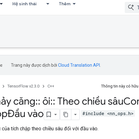
Hệ sinh thái
Thêm
Trang này được dịch bởi
Cloud Translation API
.
TensorFlow v2.3.0
C++
Thông tin này có hữ
ảy căng
::
ôi
::
Theo chiều sâu
Co
opĐầu vào
#include <nn_ops.h>
 của tích chập theo chiều sâu đối với đầu vào.