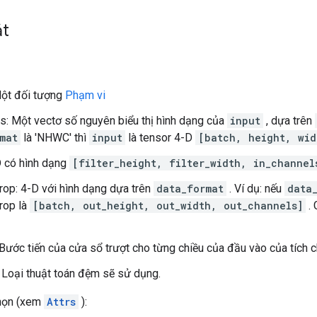
ắt
Một đối tượng
Phạm vi
s: Một vectơ số nguyên biểu thị hình dạng của
input
, dựa trên
mat
là 'NHWC' thì
input
là tensor 4-D
[batch, height, wid
D có hình dạng
[filter_height, filter_width, in_channel
op: 4-D với hình dạng dựa trên
data_format
. Ví dụ: nếu
data
rop là
[batch, out_height, out_width, out_channels]
. 
 Bước tiến của cửa sổ trượt cho từng chiều của đầu vào của tích 
Loại thuật toán đệm sẽ sử dụng.
chọn (xem
Attrs
):