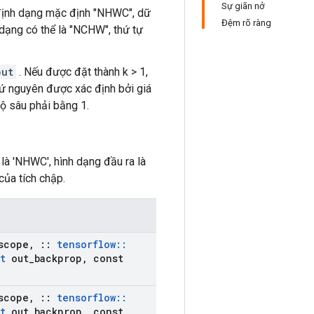
Sự giãn nở
i định dạng mặc định "NHWC", dữ
Đệm rõ ràng
h dạng có thể là "NCHW", thứ tự
put
. Nếu được đặt thành k > 1,
hứ nguyên được xác định bởi giá
độ sâu phải bằng 1.
là 'NHWC', hình dạng đầu ra là
của tích chập.
scope
,
::
tensorflow
::
t
out
_
backprop
,
const
scope
,
::
tensorflow
::
t
out
_
backprop
,
const