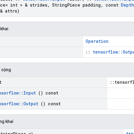
ce< int > & strides
,
String
Piece padding
,
const
Depth
& attrs)
 khai
Operation
::
tensorflow::Outp
 cộng
t
::tensorf
nsorflow
::
Input
() const
nsorflow
::
Output
() const
ng khai
tring
Piece x)
Att