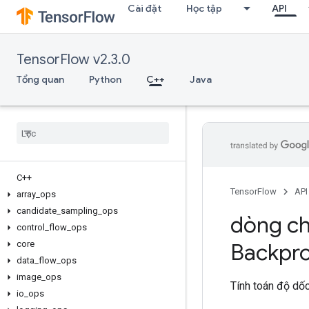
Cài đặt
Học tập
API
TensorFlow v2.3.0
Tổng quan
Python
C++
Java
C++
TensorFlow
API
array
_
ops
candidate
_
sampling
_
ops
dòng ch
control
_
flow
_
ops
core
Backpr
data
_
flow
_
ops
image
_
ops
Tính toán độ dốc
io
_
ops