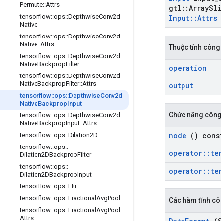
Permute
::
Attrs
gtl
::
Array
Sli
tensorflow
::
ops
::
Depthwise
Conv2d
Input
::
Attrs
Native
tensorflow
::
ops
::
Depthwise
Conv2d
Native
::
Attrs
Thuộc tính công
tensorflow
::
ops
::
Depthwise
Conv2d
Native
Backprop
Filter
operation
tensorflow
::
ops
::
Depthwise
Conv2d
Native
Backprop
Filter
::
Attrs
output
tensorflow
::
ops
::
Depthwise
Conv2d
Native
Backprop
Input
Chức năng công
tensorflow
::
ops
::
Depthwise
Conv2d
Native
Backprop
Input
::
Attrs
node
() cons
tensorflow
::
ops
::
Dilation2D
tensorflow
::
ops
::
operator
::
te
Dilation2DBackprop
Filter
tensorflow
::
ops
::
operator
::
te
Dilation2DBackprop
Input
tensorflow
::
ops
::
Elu
tensorflow
::
ops
::
Fractional
Avg
Pool
Các hàm tĩnh cô
tensorflow
::
ops
::
Fractional
Avg
Pool
::
Attrs
Data
Format
(S