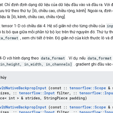
t: Chỉ định định dạng dữ liệu của dữ liệu đầu vào và đầu ra. Vớ
ưu trữ theo thứ tự: [lô, chiều cao, chiều rộng, kênh]. Ngoài ra, địn
liệu là: [lô, kênh, chiều cao, chiều rộng].
: tensor 1-D có chiều dài 4. Hệ số giãn nở cho từng chiều của
in
ô bị bỏ qua giữa mỗi phần tử bộ lọc trên thứ nguyên đó. Thứ tự t
ta_format
, xem chi tiết ở trên. Độ giãn nở của kích thước lô và 
 4-D với hình dạng theo
data_format
. Ví dụ: nếu
data_format
in_height, in_width, in_channels]
. gradient ghi đầu vào 
 hủy
v2d
Native
Backprop
Input
(const
::
tensorflow
::
Scope
& 
sizes
,
::
tensorflow
::
Input
filter
,
::
tensorflow
::
Inpu
ce< int > & strides
,
String
Piece padding)
v2d
Native
Backprop
Input
(const
::
tensorflow
::
Scope
& 
sizes
,
::
tensorflow
::
Input
filter
,
::
tensorflow
::
Inpu