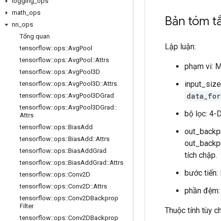
logging
_
ops
math
_
ops
Bản tóm t
nn
_
ops
Tổng quan
Lập luận:
tensorflow
::
ops
::
Avg
Pool
tensorflow
::
ops
::
Avg
Pool
::
Attrs
phạm vi: 
tensorflow
::
ops
::
Avg
Pool3D
input_size
tensorflow
::
ops
::
Avg
Pool3D
::
Attrs
data_for
tensorflow
::
ops
::
Avg
Pool3DGrad
tensorflow
::
ops
::
Avg
Pool3DGrad
::
bộ lọc: 4-
Attrs
tensorflow
::
ops
::
Bias
Add
out_backpr
tensorflow
::
ops
::
Bias
Add
::
Attrs
out_backp
tensorflow
::
ops
::
Bias
Add
Grad
tích chập.
tensorflow
::
ops
::
Bias
Add
Grad
::
Attrs
bước tiến:
tensorflow
::
ops
::
Conv2D
tensorflow
::
ops
::
Conv2D
::
Attrs
phần đệm: 
tensorflow
::
ops
::
Conv2DBackprop
Filter
Thuộc tính tùy 
tensorflow
::
ops
::
Conv2DBackprop