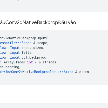
sâu
Conv2d
Native
BackpropĐầu vào
onv2dNativeBackpropInput
(
ensorflow
::
Scope
&
scope
,
low
::
Input
input_sizes
,
low
::
Input
filter
,
low
::
Input
out_backprop
,
::
ArraySlice
<
int
>
&
strides
,
ce
padding
,
thwiseConv2dNativeBackpropInput
::
Attrs
&
attrs