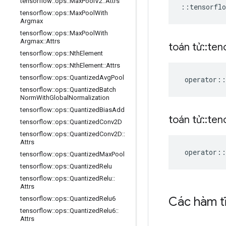
tensorflow
::
ops
::
Max
Pool
V2
::
Attrs
::
tensorflo
tensorflow
::
ops
::
Max
Pool
With
Argmax
tensorflow
::
ops
::
Max
Pool
With
Argmax
::
Attrs
toán tử
::
ten
tensorflow
::
ops
::
Nth
Element
tensorflow
::
ops
::
Nth
Element
::
Attrs
tensorflow
::
ops
::
Quantized
Avg
Pool
operator
::
tensorflow
::
ops
::
Quantized
Batch
Norm
With
Global
Normalization
tensorflow
::
ops
::
Quantized
Bias
Add
toán tử
::
ten
tensorflow
::
ops
::
Quantized
Conv2D
tensorflow
::
ops
::
Quantized
Conv2D
::
Attrs
operator
::
tensorflow
::
ops
::
Quantized
Max
Pool
tensorflow
::
ops
::
Quantized
Relu
tensorflow
::
ops
::
Quantized
Relu
::
Attrs
Các hàm t
tensorflow
::
ops
::
Quantized
Relu6
tensorflow
::
ops
::
Quantized
Relu6
::
Attrs