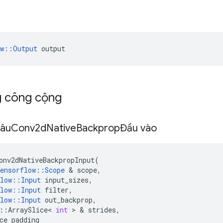
ow::Output
 output
g công cộng
sâu
Conv2d
Native
BackpropĐầu vào
onv2dNativeBackpropInput
(
ensorflow
::
Scope
&
scope
,
low
::
Input
input_sizes
,
low
::
Input
filter
,
low
::
Input
out_backprop
,
::
ArraySlice
<
int
>
&
strides
,
ce
padding