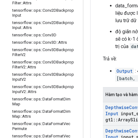
Filter
::
Attrs
data_forma
tensorflow
::
ops
::
Conv2DBackprop
liệu được l
Input
lưu trữ dữ 
tensorflow
::
ops
::
Conv2DBackprop
Input
::
Attrs
độ giãn nở
tensorflow
::
ops
::
Conv3D
sẽ có k-1 
tensorflow
::
ops
::
Conv3D
::
Attrs
trị của
da
tensorflow
::
ops
::
Conv3DBackprop
Filter
V2
Trả về:
tensorflow
::
ops
::
Conv3DBackprop
Filter
V2
::
Attrs
Output
:
tensorflow
::
ops
::
Conv3DBackprop
[batch, 
Input
V2
tensorflow
::
ops
::
Conv3DBackprop
Input
V2
::
Attrs
Hàm tạo và hàm
tensorflow
::
ops
::
Data
Format
Dim
Map
Depthwise
Con
tensorflow
::
ops
::
Data
Format
Dim
Input
input
_
Map
::
Attrs
gtl
::
Array
Sli
tensorflow
::
ops
::
Data
Format
Vec
Permute
Depthwise
Con
tensorflow
::
ops
::
Data
Format
Vec
Input
input
_