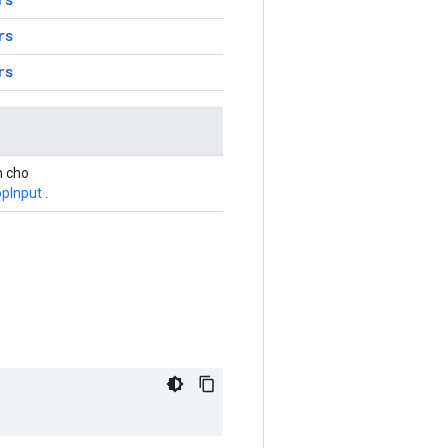
rs
rs
n cho
pInput
.