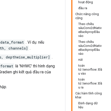
hoạt động
đầu ra
Chức năng công
cộng
Theo chiều
sâuConv2dNativ
eBackpropĐầu
vào
data_format
. Ví dụ: nếu
Theo chiều
sâuConv2dNativ
th, channels]
.
eBackpropĐầu
vào
s, depthwise_multiplier]
.
nút
_format
là 'NHWC' thì hình dạng
toán
tử::tenorflow::Đầ
Gradien ghi kết quả đầu ra của
u vào
toán
tử::tenorflow::Đầ
chập.
u ra
Các hàm tĩnh công
khai
Định dạng dữ
liệu