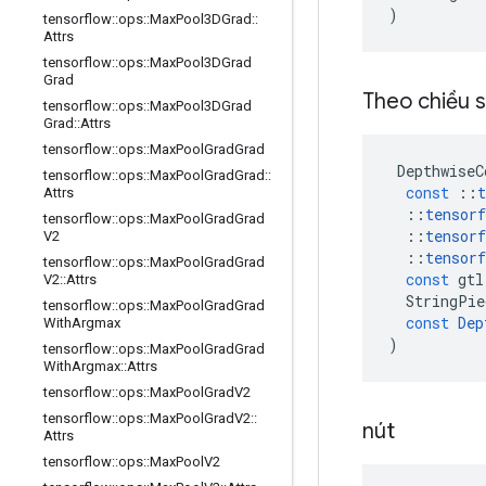
)
tensorflow
::
ops
::
Max
Pool3DGrad
::
Attrs
tensorflow
::
ops
::
Max
Pool3DGrad
Grad
Theo chiều 
tensorflow
::
ops
::
Max
Pool3DGrad
Grad
::
Attrs
tensorflow
::
ops
::
Max
Pool
Grad
Grad
DepthwiseC
tensorflow
::
ops
::
Max
Pool
Grad
Grad
::
const
::
t
Attrs
::
tensorf
tensorflow
::
ops
::
Max
Pool
Grad
Grad
::
tensorf
V2
::
tensorf
tensorflow
::
ops
::
Max
Pool
Grad
Grad
const
gtl
V2
::
Attrs
StringPie
tensorflow
::
ops
::
Max
Pool
Grad
Grad
const
Dep
With
Argmax
)
tensorflow
::
ops
::
Max
Pool
Grad
Grad
With
Argmax
::
Attrs
tensorflow
::
ops
::
Max
Pool
Grad
V2
tensorflow
::
ops
::
Max
Pool
Grad
V2
::
nút
Attrs
tensorflow
::
ops
::
Max
Pool
V2