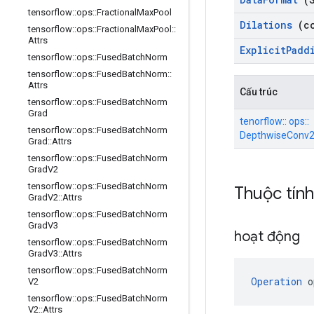
tensorflow
::
ops
::
Fractional
Max
Pool
Dilations
(co
tensorflow
::
ops
::
Fractional
Max
Pool
::
Attrs
Explicit
Padd
tensorflow
::
ops
::
Fused
Batch
Norm
tensorflow
::
ops
::
Fused
Batch
Norm
::
Attrs
Cấu trúc
tensorflow
::
ops
::
Fused
Batch
Norm
Grad
tenorflow:: ops::
tensorflow
::
ops
::
Fused
Batch
Norm
DepthwiseConv2d
Grad
::
Attrs
tensorflow
::
ops
::
Fused
Batch
Norm
Grad
V2
tensorflow
::
ops
::
Fused
Batch
Norm
Thuộc tín
Grad
V2
::
Attrs
tensorflow
::
ops
::
Fused
Batch
Norm
Grad
V3
hoạt động
tensorflow
::
ops
::
Fused
Batch
Norm
Grad
V3
::
Attrs
tensorflow
::
ops
::
Fused
Batch
Norm
Operation
 o
V2
tensorflow
::
ops
::
Fused
Batch
Norm
V2
::
Attrs