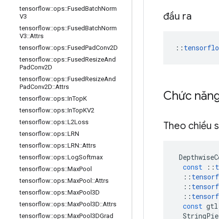
tensorflow
::
ops
::
Fused
Batch
Norm
đầu ra
V3
tensorflow
::
ops
::
Fused
Batch
Norm
V3
::
Attrs
::
tensorfl
tensorflow
::
ops
::
Fused
Pad
Conv2D
tensorflow
::
ops
::
Fused
Resize
And
Pad
Conv2D
tensorflow
::
ops
::
Fused
Resize
And
Pad
Conv2D
::
Attrs
Chức năn
tensorflow
::
ops
::
In
Top
K
tensorflow
::
ops
::
In
Top
KV2
tensorflow
::
ops
::
L2Loss
Theo chiều 
tensorflow
::
ops
::
LRN
tensorflow
::
ops
::
LRN
::
Attrs
DepthwiseC
tensorflow
::
ops
::
Log
Softmax
const
::
t
tensorflow
::
ops
::
Max
Pool
::
tensorf
tensorflow
::
ops
::
Max
Pool
::
Attrs
::
tensorf
tensorflow
::
ops
::
Max
Pool3D
::
tensorf
tensorflow
::
ops
::
Max
Pool3D
::
Attrs
const
gtl
StringPie
tensorflow
::
ops
::
Max
Pool3DGrad