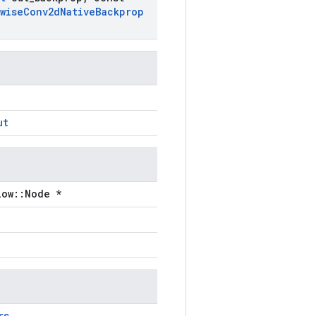
wise
Conv2d
Native
Backprop
ut
low::Node *
rs