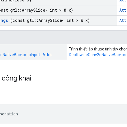
nst gtl
::
Array
Slice< int > & x)
Att
ings
(const gtl
::
Array
Slice< int > & x)
Att
Trình thiết lập thuộc tính tùy chọ
NativeBackpropInput:: Attrs
DepthwiseConv2dNativeBackpro
h công khai
peration