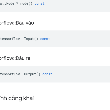
w
::
Node
*
node
()
const
orflow
::
Đầu vào
tensorflow
::
Input
()
const
orflow
::
Đầu ra
tensorflow
::
Output
()
const
ĩnh công khai