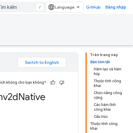
/
GitHub
Đăng nhập
Trên trang này
Bản tóm tắt
Hàm tạo và hàm
hủy
Thuộc tính công
u ích không cho bạn không?
khai
Chức năng công
nv2d
Native
cộng
Các hàm tĩnh
công khai
Cấu trúc
Thuộc tính công
khai