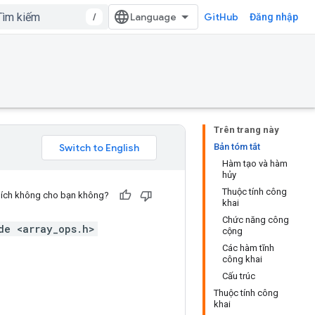
/
GitHub
Đăng nhập
Trên trang này
Bản tóm tắt
Hàm tạo và hàm
hủy
Thuộc tính công
u ích không cho bạn không?
khai
Chức năng công
de <array_ops.h>
cộng
Các hàm tĩnh
công khai
Cấu trúc
Thuộc tính công
khai