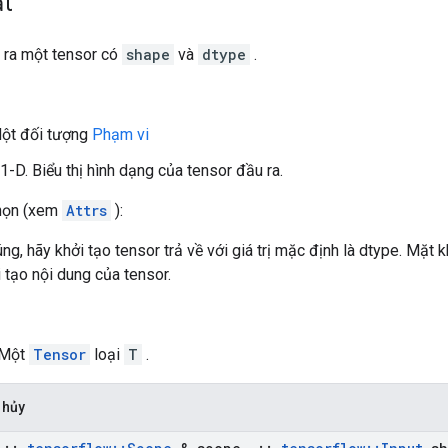
ắt
o ra một tensor có
shape
và
dtype
.
Một đối tượng
Phạm vi
 1-D. Biểu thị hình dạng của tensor đầu ra.
chọn (xem
Attrs
):
úng, hãy khởi tạo tensor trả về với giá trị mặc định là dtype. Mặt k
 tạo nội dung của tensor.
 Một
Tensor
loại
T
.
 hủy