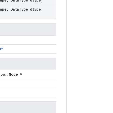
ape
,
Data
Type dtype)
ape
,
Data
Type dtype
,
ut
low::Node *