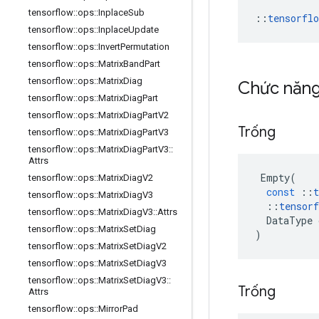
tensorflow
::
ops
::
Inplace
Sub
::
tensorfl
tensorflow
::
ops
::
Inplace
Update
tensorflow
::
ops
::
Invert
Permutation
tensorflow
::
ops
::
Matrix
Band
Part
tensorflow
::
ops
::
Matrix
Diag
Chức năn
tensorflow
::
ops
::
Matrix
Diag
Part
tensorflow
::
ops
::
Matrix
Diag
Part
V2
Trống
tensorflow
::
ops
::
Matrix
Diag
Part
V3
tensorflow
::
ops
::
Matrix
Diag
Part
V3
::
Attrs
Empty
(
tensorflow
::
ops
::
Matrix
Diag
V2
const
::
t
tensorflow
::
ops
::
Matrix
Diag
V3
::
tensorf
tensorflow
::
ops
::
Matrix
Diag
V3
::
Attrs
DataType
tensorflow
::
ops
::
Matrix
Set
Diag
)
tensorflow
::
ops
::
Matrix
Set
Diag
V2
tensorflow
::
ops
::
Matrix
Set
Diag
V3
tensorflow
::
ops
::
Matrix
Set
Diag
V3
::
Trống
Attrs
tensorflow
::
ops
::
Mirror
Pad