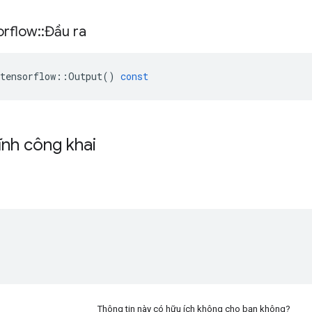
orflow
::
Đầu ra
tensorflow
::
Output
()
const
ĩnh công khai
Thông tin này có hữu ích không cho bạn không?