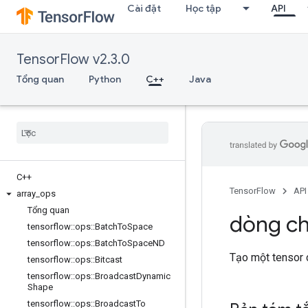
Cài đặt
Học tập
API
TensorFlow v2.3.0
Tổng quan
Python
C++
Java
C++
TensorFlow
API
array
_
ops
Tổng quan
dòng ch
tensorflow
::
ops
::
Batch
To
Space
tensorflow
::
ops
::
Batch
To
Space
ND
Tạo một tensor c
tensorflow
::
ops
::
Bitcast
tensorflow
::
ops
::
Broadcast
Dynamic
Shape
tensorflow
::
ops
::
Broadcast
To