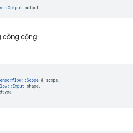
ow::Output
 output
g công cộng
ensorflow
::
Scope
&
scope
,
low
::
Input
shape
,
dtype