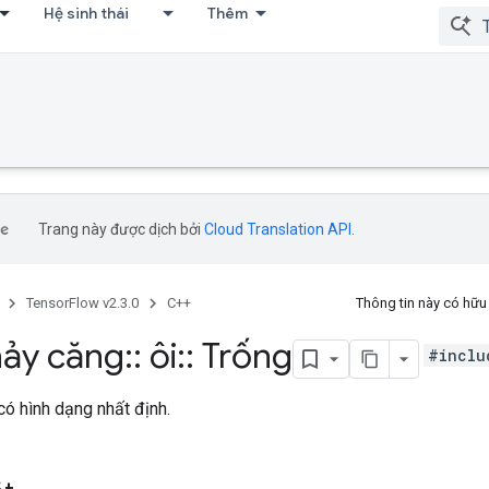
Hệ sinh thái
Thêm
Trang này được dịch bởi
Cloud Translation API
.
TensorFlow v2.3.0
C++
Thông tin này có hữ
ảy căng
::
ôi
::
Trống
#inclu
ó hình dạng nhất định.