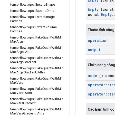
Empty
(cons
tensorflow
::
ops
::
Ensure
Shape
Empty
(cons
tensorflow
::
ops
::
Expand
Dims
const
Empty
:
tensorflow
::
ops
::
Extract
Image
Patches
tensorflow
::
ops
::
Extract
Volume
Thuộc tính công
Patches
tensorflow
::
ops
::
Fake
Quant
With
Min
operation
Max
Args
tensorflow
::
ops
::
Fake
Quant
With
Min
output
Max
Args
::
Attrs
tensorflow
::
ops
::
Fake
Quant
With
Min
Max
Args
Gradient
Chức năng công
tensorflow
::
ops
::
Fake
Quant
With
Min
Max
Args
Gradient
::
Attrs
node
() cons
tensorflow
::
ops
::
Fake
Quant
With
Min
Max
Vars
operator
::
te
tensorflow
::
ops
::
Fake
Quant
With
Min
Max
Vars
::
Attrs
operator
::
te
tensorflow
::
ops
::
Fake
Quant
With
Min
Max
Vars
Gradient
Các hàm tĩnh cô
tensorflow
::
ops
::
Fake
Quant
With
Min
Max
Vars
Gradient
::
Attrs