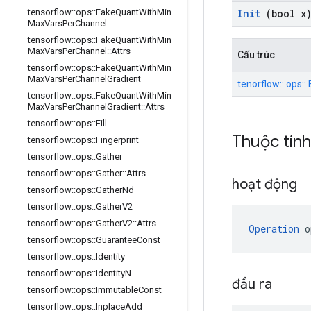
Init
(bool x
tensorflow
::
ops
::
Fake
Quant
With
Min
Max
Vars
Per
Channel
tensorflow
::
ops
::
Fake
Quant
With
Min
Max
Vars
Per
Channel
::
Attrs
Cấu trúc
tensorflow
::
ops
::
Fake
Quant
With
Min
Max
Vars
Per
Channel
Gradient
tenorflow:: ops::
tensorflow
::
ops
::
Fake
Quant
With
Min
Max
Vars
Per
Channel
Gradient
::
Attrs
tensorflow
::
ops
::
Fill
Thuộc tín
tensorflow
::
ops
::
Fingerprint
tensorflow
::
ops
::
Gather
tensorflow
::
ops
::
Gather
::
Attrs
hoạt động
tensorflow
::
ops
::
Gather
Nd
tensorflow
::
ops
::
Gather
V2
tensorflow
::
ops
::
Gather
V2
::
Attrs
Operation
 o
tensorflow
::
ops
::
Guarantee
Const
tensorflow
::
ops
::
Identity
tensorflow
::
ops
::
Identity
N
đầu ra
tensorflow
::
ops
::
Immutable
Const
tensorflow
::
ops
::
Inplace
Add