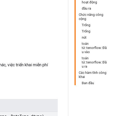
hoạt động
đầu ra
Chức năng công
cộng
Trống
Trống
nút
toán
tử::tenorflow::Đầ
u vào
toán
tử::tenorflow::Đầ
hác, việc triển khai miễn phí
u ra
Các hàm tĩnh công
khai
Ban đầu