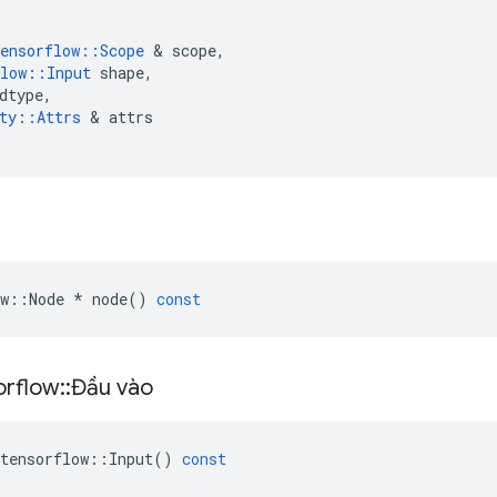
ensorflow
::
Scope
&
scope
,
low
::
Input
shape
,
dtype
,
ty
::
Attrs
&
attrs
w
::
Node
*
node
()
const
orflow
::
Đầu vào
tensorflow
::
Input
()
const