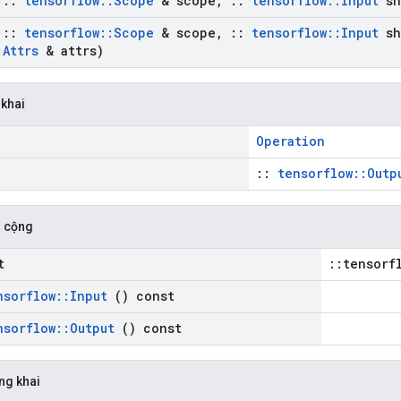
t
::
tensorflow
::
Scope
& scope
,
::
tensorflow
::
Input
sh
t
::
tensorflow
::
Scope
& scope
,
::
tensorflow
::
Input
sh
:
Attrs
& attrs)
 khai
Operation
::
tensorflow::Outp
 cộng
t
::tensorf
nsorflow
::
Input
() const
nsorflow
::
Output
() const
ng khai