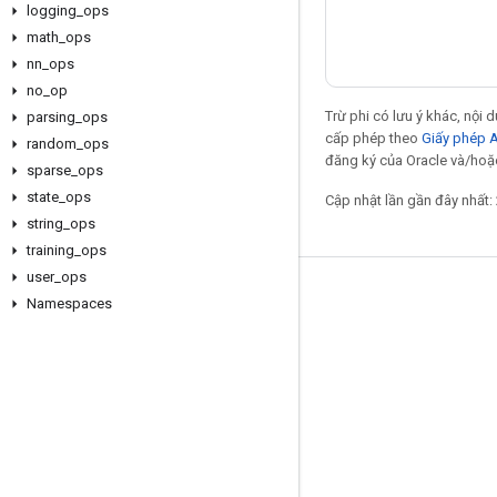
logging
_
ops
math
_
ops
nn
_
ops
no
_
op
Trừ phi có lưu ý khác, nội
parsing
_
ops
cấp phép theo
Giấy phép 
random
_
ops
đăng ký của Oracle và/hoặc 
sparse
_
ops
state
_
ops
Cập nhật lần gần đây nhất:
string
_
ops
training
_
ops
user
_
ops
Giữ liên lạc
Namespaces
Blog
Diễn đàn
GitHub
Twitter
YouTube