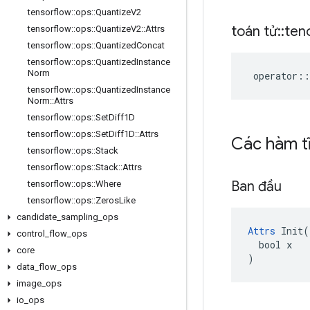
tensorflow
::
ops
::
Quantize
V2
toán tử
::
ten
tensorflow
::
ops
::
Quantize
V2
::
Attrs
tensorflow
::
ops
::
Quantized
Concat
tensorflow
::
ops
::
Quantized
Instance
Norm
operator
::
tensorflow
::
ops
::
Quantized
Instance
Norm
::
Attrs
tensorflow
::
ops
::
Set
Diff1D
tensorflow
::
ops
::
Set
Diff1D
::
Attrs
Các hàm t
tensorflow
::
ops
::
Stack
tensorflow
::
ops
::
Stack
::
Attrs
Ban đầu
tensorflow
::
ops
::
Where
tensorflow
::
ops
::
Zeros
Like
candidate
_
sampling
_
ops
Attrs
 Init(

control
_
flow
_
ops
  bool x

core
)
data
_
flow
_
ops
image
_
ops
io
_
ops