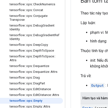
Bản tóm t
tensorflow
::
ops
::
Check
Numerics
tensorflow
::
ops
::
Concat
Thao tác này tạ
tensorflow
::
ops
::
Conjugate
Transpose
Lập luận:
tensorflow
::
ops
::
Debug
Gradient
Identity
phạm vi: 
tensorflow
::
ops
::
Debug
Gradient
Ref
Identity
hình dạng:
tensorflow
::
ops
::
Deep
Copy
Thuộc tính tùy 
tensorflow
::
ops
::
Depth
To
Space
tensorflow
::
ops
::
Depth
To
Space
::
init: Nếu đ
Attrs
không khởi
tensorflow
::
ops
::
Dequantize
tensorflow
::
ops
::
Dequantize
::
Attrs
Trả về:
tensorflow
::
ops
::
Diag
tensorflow
::
ops
::
Diag
Part
Output
:
tensorflow
::
ops
::
Edit
Distance
tensorflow
::
ops
::
Edit
Distance
::
Attrs
Hàm tạo và hàm
tensorflow
::
ops
::
Empty
tensorflow
::
ops
::
Empty
::
Attrs