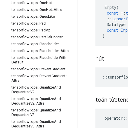
tensorflow
::
ops
::
One
Hot
Empty
(
tensorflow
::
ops
::
One
Hot
::
Attrs
const
::
t
tensorflow
::
ops
::
Ones
Like
::
tensorf
tensorflow
::
ops
::
Pad
DataType
const
Emp
tensorflow
::
ops
::
Pad
V2
)
tensorflow
::
ops
::
Parallel
Concat
tensorflow
::
ops
::
Placeholder
tensorflow
::
ops
::
Placeholder
::
Attrs
nút
tensorflow
::
ops
::
Placeholder
With
Default
tensorflow
::
ops
::
Prevent
Gradient
tensorflow
::
ops
::
Prevent
Gradient
::
::
tensorflo
Attrs
tensorflow
::
ops
::
Quantize
And
Dequantize
V2
toán tử
::
ten
tensorflow
::
ops
::
Quantize
And
Dequantize
V2
::
Attrs
tensorflow
::
ops
::
Quantize
And
Dequantize
V3
operator
::
tensorflow
::
ops
::
Quantize
And
Dequantize
V3
::
Attrs