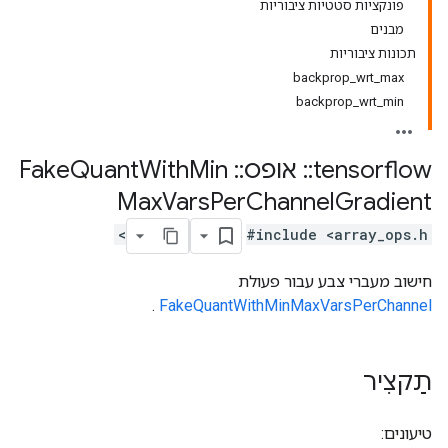
פונקציות סטטיות ציבוריות
מבנים
תכונות ציבוריות
backprop_wrt_max
backprop_wrt_min
tensorflow
::
אופס
::
Fake
Min
With
Quant
Max
Vars
Per
Channel
Gradient
#include <array_ops.h>
חישוב מעברי צבע עבור פעולת
.
FakeQuantWithMinMaxVarsPerChannel
תַקצִיר
טיעונים: