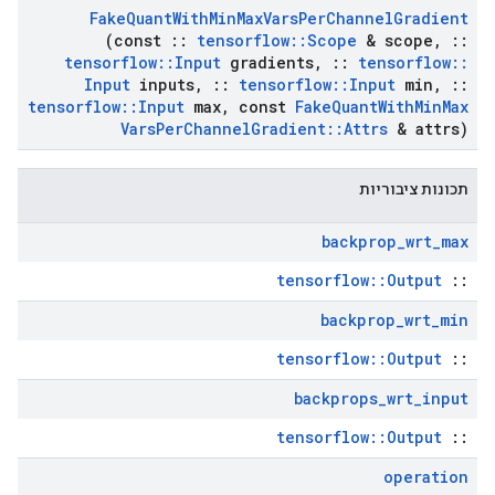
Fake
Quant
With
Min
Max
Vars
Per
Channel
Gradient
(const
::
tensorflow
::
Scope
& scope
,
::
tensorflow
::
Input
gradients
,
::
tensorflow
::
Input
inputs
,
::
tensorflow
::
Input
min
,
::
tensorflow
::
Input
max
,
const
Fake
Quant
With
Min
Max
Vars
Per
Channel
Gradient
::
Attrs
& attrs)
תכונות ציבוריות
backprop
_
wrt
_
max
tensorflow::Output
::
backprop
_
wrt
_
min
tensorflow::Output
::
backprops
_
wrt
_
input
tensorflow::Output
::
operation