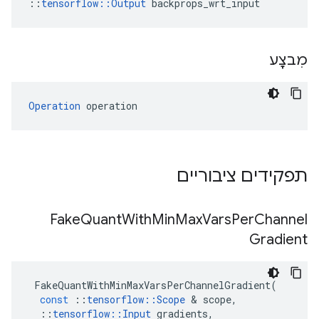
::
tensorflow::Output
 backprops_wrt_input
מִבצָע
Operation
 operation
תפקידים ציבוריים
Fake
Quant
With
Min
Max
Vars
Per
Channel
Gradient
FakeQuantWithMinMaxVarsPerChannelGradient
(
const
::
tensorflow
::
Scope
&
scope
,
::
tensorflow
::
Input
gradients
,