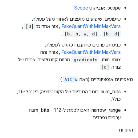
scope: אובייקט
Scope
שיפועים: שיפועים מופצים לאחור מעל פעולת
FakeQuantWithMinMaxVars
, צור אחד מ:
[d]
,
.
[b, h, w, d]
,
[b, d]
כניסות: ערכים שהועברו כקלט לפעולת
FakeQuantWithMinMaxVars
, צורה זהה
gradients
. min, max: מרווח קוונטיזציה, צפים של
צורה
[d]
.
מאפיינים אופציונליים (ראה
Attrs
):
num_bits: רוחב הסיביות של הקוונטיזציה; בין 2 ל-16,
כולל.
narrow_range: האם לכמת ל-2^num_bits - 1
ערכים נפרדים.
החזרות: