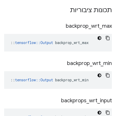
תכונות ציבוריות
backprop
_
wrt
_
max
::
tensorflow::Output
 backprop_wrt_max
backprop
_
wrt
_
min
::
tensorflow::Output
 backprop_wrt_min
backprops
_
wrt
_
input