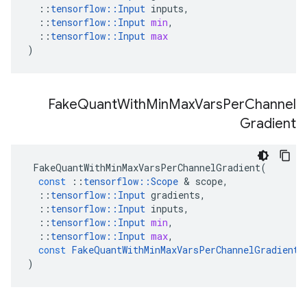
::
tensorflow
::
Input
inputs
,
::
tensorflow
::
Input
min
,
::
tensorflow
::
Input
max
)
Fake
Quant
With
Min
Max
Vars
Per
Channel
Gradient
FakeQuantWithMinMaxVarsPerChannelGradient
(
const
::
tensorflow
::
Scope
&
scope
,
::
tensorflow
::
Input
gradients
,
::
tensorflow
::
Input
inputs
,
::
tensorflow
::
Input
min
,
::
tensorflow
::
Input
max
,
const
FakeQuantWithMinMaxVarsPerChannelGradient
:
)