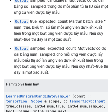
Output
sampled_candidates: Một vectơ có độ dài
bằng số_sampled, trong đó mỗi phần tử là ID của một
ứng cử viên được lấy mẫu.
Output
true_expected_count: Ma trận batch_size *
num_true, biểu thị số lần mỗi ứng viên dự kiến ​​xuất
hiện trong một loạt ứng viên được lấy mẫu. Nếu duy
nhất=true thì đây là một xác suất.
Output
sampled_expected_count: Một vectơ có độ
dài bằng num_sampled, cho mỗi ứng viên được lấy
mẫu biểu thị số lần ứng viên dự kiến ​​xuất hiện trong
một loạt ứng viên được lấy mẫu. Nếu duy nhất=true thì
đây là một xác suất.
Hàm tạo và hàm hủy
Learned
Unigram
Candidate
Sampler
(const
::
tensorflow
::
Scope
& scope
,
::
tensorflow
::
Input
true
_
classes
,
int64 num
_
true
,
int64 num
_
sampled
,
bool unique
,
int64 range
_
max)