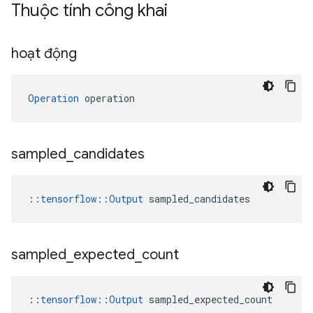
Thuộc tính công khai
hoạt động
Operation
 operation
sampled
_
candidates
::
tensorflow::Output
 sampled_candidates
sampled
_
expected
_
count
::
tensorflow::Output
 sampled_expected_count