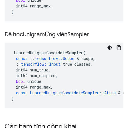
bool
unique
,
int64
range_max
)
Đã học
UnigramỨng viên
Sampler
LearnedUnigramCandidateSampler
(
const
::
tensorflow
::
Scope
&
scope
,
::
tensorflow
::
Input
true_classes
,
int64
num_true
,
int64
num_sampled
,
bool
unique
,
int64
range_max
,
const
LearnedUnigramCandidateSampler
::
Attrs
&
at
)
Các hàm tĩnh công khai