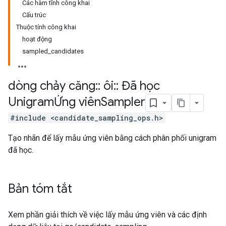
Các hàm tĩnh công khai
Cấu trúc
Thuộc tính công khai
hoạt động
sampled_candidates
dòng chảy căng
::
ôi
::
Đã học
UnigramỨng viên
Sampler
#include <candidate_sampling_ops.h>
Tạo nhãn để lấy mẫu ứng viên bằng cách phân phối unigram
đã học.
Bản tóm tắt
Xem phần giải thích về việc lấy mẫu ứng viên và các định