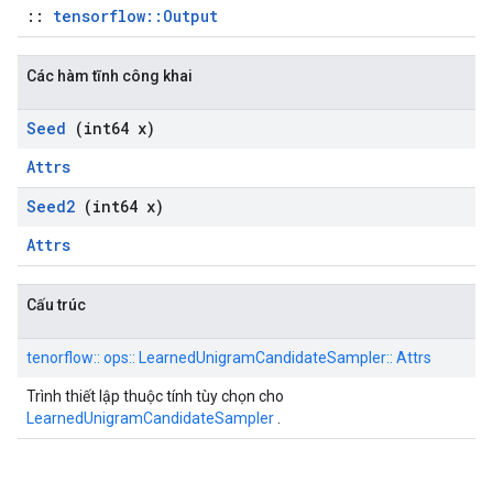
::
tensorflow::Output
Các hàm tĩnh công khai
Seed
(int64 x)
Attrs
Seed2
(int64 x)
Attrs
Cấu trúc
tenorflow:: ops:: LearnedUnigramCandidateSampler:: Attrs
Trình thiết lập thuộc tính tùy chọn cho
LearnedUnigramCandidateSampler
.