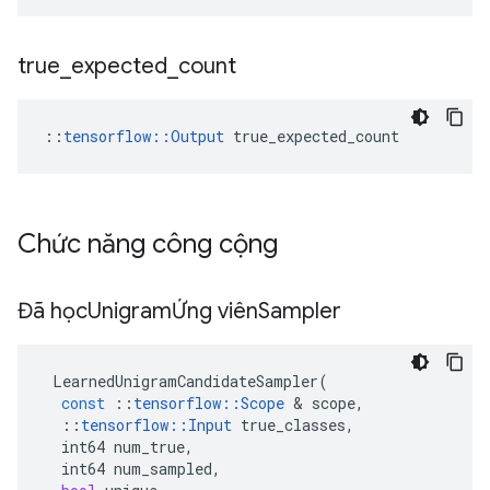
true
_
expected
_
count
::
tensorflow::Output
 true_expected_count
Chức năng công cộng
Đã học
UnigramỨng viên
Sampler
LearnedUnigramCandidateSampler
(
const
::
tensorflow
::
Scope
&
scope
,
::
tensorflow
::
Input
true_classes
,
int64
num_true
,
int64
num_sampled
,