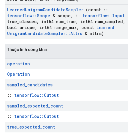
Learned
Unigram
Candidate
Sampler
(const
::
tensorflow
::
Scope
& scope
,
::
tensorflow
::
Input
true
_
classes
,
int64 num
_
true
,
int64 num
_
sampled
,
bool unique
,
int64 range
_
max
,
const
Learned
Unigram
Candidate
Sampler
::
Attrs
& attrs)
Thuộc tính công khai
operation
Operation
sampled
_
candidates
::
tensorflow::Output
sampled
_
expected
_
count
::
tensorflow::Output
true
_
expected
_
count