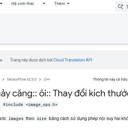
Hệ sinh thái
Thêm
Trang này được dịch bởi
Cloud Translation API
.
TensorFlow v2.3.0
C++
Thông tin này có hữ
ảy căng
::
ôi
::
Thay đổi kích thướ
#include <image_ops.h>
hước
images
theo
size
bằng cách sử dụng phép nội suy hai khố