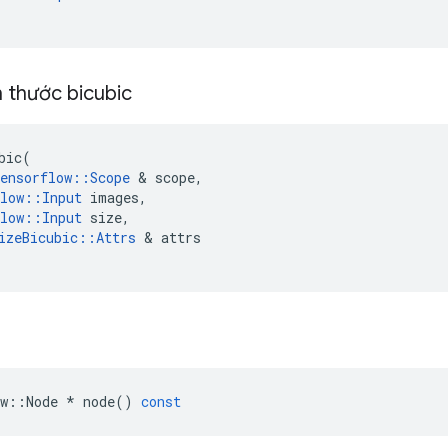
h thước bicubic
bic
(
ensorflow
::
Scope
&
scope
,
low
::
Input
images
,
low
::
Input
size
,
izeBicubic
::
Attrs
&
attrs
w
::
Node
*
node
()
const