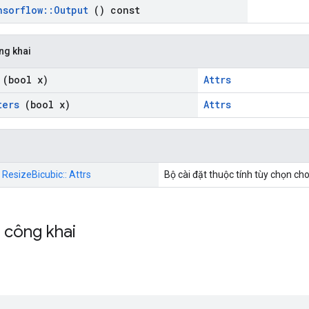
nsorflow
::
Output
() const
ng khai
(bool x)
Attrs
ters
(bool x)
Attrs
: ResizeBicubic:: Attrs
Bộ cài đặt thuộc tính tùy chọn ch
h công khai