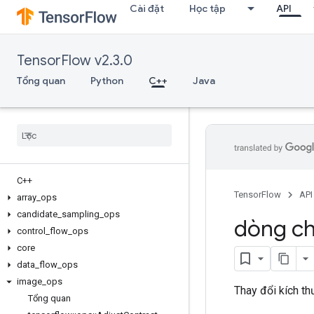
Cài đặt
Học tập
API
TensorFlow v2.3.0
Tổng quan
Python
C++
Java
C++
TensorFlow
API
array
_
ops
candidate
_
sampling
_
ops
dòng ch
control
_
flow
_
ops
core
data
_
flow
_
ops
image
_
ops
Thay đổi kích t
Tổng quan