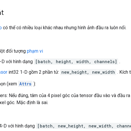
ắt
o
có thể có nhiều loại khác nhau nhưng hình ảnh đầu ra luôn nổi.
Một đối tượng
phạm vi
4-D với hình dạng
[batch, height, width, channels]
.
nsor
int32 1-D gồm 2 phần tử:
new_height, new_width
. Kích 
chọn (xem
Attrs
):
ers: Nếu đúng, tâm của 4 pixel góc của tensor đầu vào và đầu ra
ixel góc. Mặc định là sai.
 4-D với hình dạng
[batch, new_height, new_width, chann