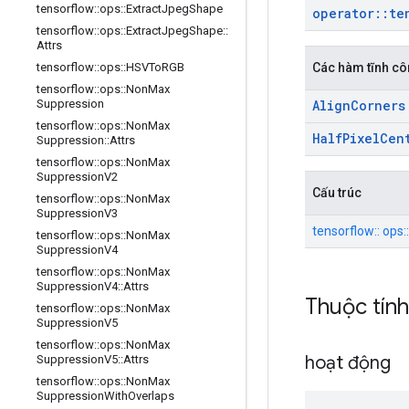
tensorflow
::
ops
::
Extract
Jpeg
Shape
operator
::
te
tensorflow
::
ops
::
Extract
Jpeg
Shape
::
Attrs
Các hàm tĩnh cô
tensorflow
::
ops
::
HSVTo
RGB
tensorflow
::
ops
::
Non
Max
Align
Corners
Suppression
tensorflow
::
ops
::
Non
Max
Half
Pixel
Cen
Suppression
::
Attrs
tensorflow
::
ops
::
Non
Max
Suppression
V2
Cấu trúc
tensorflow
::
ops
::
Non
Max
Suppression
V3
tensorflow:: ops:
tensorflow
::
ops
::
Non
Max
Suppression
V4
tensorflow
::
ops
::
Non
Max
Suppression
V4
::
Attrs
Thuộc tín
tensorflow
::
ops
::
Non
Max
Suppression
V5
tensorflow
::
ops
::
Non
Max
hoạt động
Suppression
V5
::
Attrs
tensorflow
::
ops
::
Non
Max
Suppression
With
Overlaps