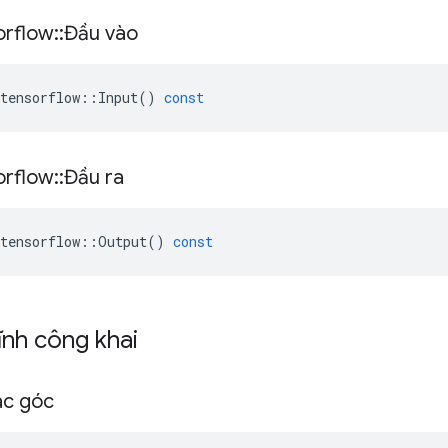
orflow
::
Đầu vào
tensorflow
::
Input
()
const
orflow
::
Đầu ra
tensorflow
::
Output
()
const
ĩnh công khai
ác góc