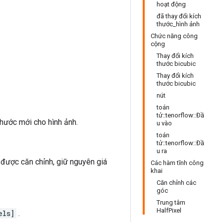
hoạt động
đã thay đổi kích
thước_hình ảnh
Chức năng công
cộng
Thay đổi kích
thước bicubic
Thay đổi kích
thước bicubic
nút
toán
tử::tenorflow::Đầ
thước mới cho hình ảnh.
u vào
toán
tử::tenorflow::Đầ
u ra
 được căn chỉnh, giữ nguyên giá
Các hàm tĩnh công
khai
Căn chỉnh các
góc
Trung tâm
HalfPixel
els]
.