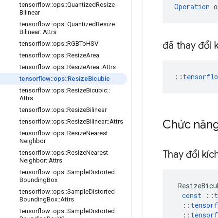
tensorflow
::
ops
::
Quantized
Resize
Operation
 o
Bilinear
tensorflow
::
ops
::
Quantized
Resize
Bilinear
::
Attrs
đã thay đổi 
tensorflow
::
ops
::
RGBTo
HSV
tensorflow
::
ops
::
Resize
Area
tensorflow
::
ops
::
Resize
Area
::
Attrs
::
tensorfl
tensorflow
::
ops
::
Resize
Bicubic
tensorflow
::
ops
::
Resize
Bicubic
::
Attrs
tensorflow
::
ops
::
Resize
Bilinear
Chức năn
tensorflow
::
ops
::
Resize
Bilinear
::
Attrs
tensorflow
::
ops
::
Resize
Nearest
Neighbor
Thay đổi kíc
tensorflow
::
ops
::
Resize
Nearest
Neighbor
::
Attrs
tensorflow
::
ops
::
Sample
Distorted
Bounding
Box
ResizeBicu
tensorflow
::
ops
::
Sample
Distorted
const
::
t
Bounding
Box
::
Attrs
::
tensorf
tensorflow
::
ops
::
Sample
Distorted
::
tensorf