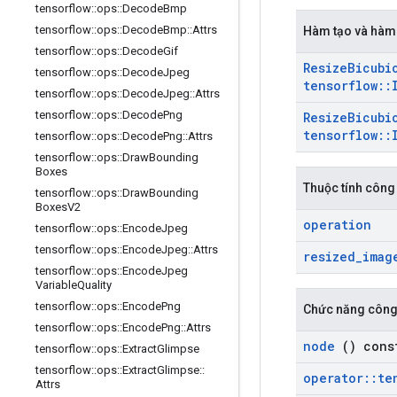
tensorflow
::
ops
::
Decode
Bmp
tensorflow
::
ops
::
Decode
Bmp
::
Attrs
Hàm tạo và hàm
tensorflow
::
ops
::
Decode
Gif
Resize
Bicubi
tensorflow
::
ops
::
Decode
Jpeg
tensorflow
::
tensorflow
::
ops
::
Decode
Jpeg
::
Attrs
tensorflow
::
ops
::
Decode
Png
Resize
Bicubi
tensorflow
::
tensorflow
::
ops
::
Decode
Png
::
Attrs
tensorflow
::
ops
::
Draw
Bounding
Boxes
Thuộc tính công
tensorflow
::
ops
::
Draw
Bounding
Boxes
V2
operation
tensorflow
::
ops
::
Encode
Jpeg
tensorflow
::
ops
::
Encode
Jpeg
::
Attrs
resized
_
imag
tensorflow
::
ops
::
Encode
Jpeg
Variable
Quality
tensorflow
::
ops
::
Encode
Png
Chức năng công
tensorflow
::
ops
::
Encode
Png
::
Attrs
node
() cons
tensorflow
::
ops
::
Extract
Glimpse
tensorflow
::
ops
::
Extract
Glimpse
::
operator
::
te
Attrs