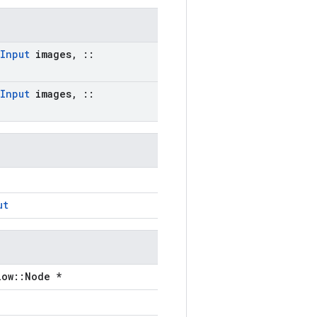
Input
images
,
::
Input
images
,
::
ut
low::Node *