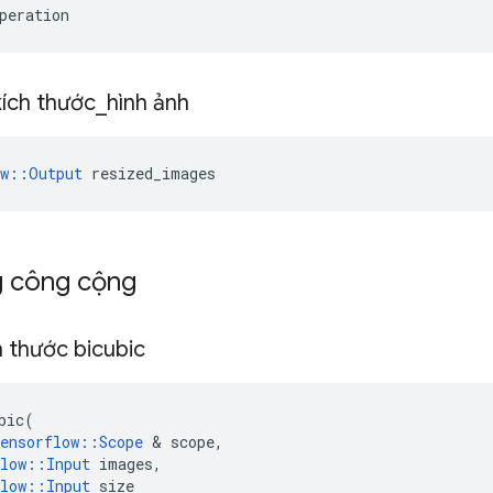
peration
kích thước
_
hình ảnh
ow::Output
 resized_images
g công cộng
h thước bicubic
bic
(
ensorflow
::
Scope
&
scope
,
low
::
Input
images
,
low
::
Input
size