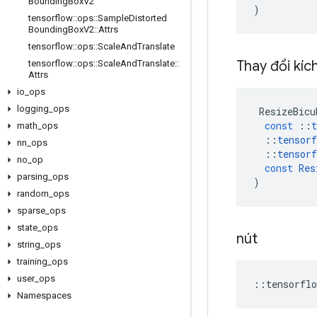
Bounding
Box
V2
)
tensorflow
::
ops
::
Sample
Distorted
Bounding
Box
V2
::
Attrs
tensorflow
::
ops
::
Scale
And
Translate
Thay đổi kíc
tensorflow
::
ops
::
Scale
And
Translate
::
Attrs
io
_
ops
logging
_
ops
ResizeBicu
const
::
t
math
_
ops
::
tensorf
nn
_
ops
::
tensorf
no
_
op
const
Res
parsing
_
ops
)
random
_
ops
sparse
_
ops
state
_
ops
nút
string
_
ops
training
_
ops
user
_
ops
::
tensorflo
Namespaces