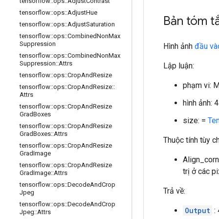
tensorflow
::
ops
::
Adjust
Contrast
tensorflow
::
ops
::
Adjust
Hue
Bản tóm t
tensorflow
::
ops
::
Adjust
Saturation
tensorflow
::
ops
::
Combined
Non
Max
Suppression
Hình ảnh
đầu và
tensorflow
::
ops
::
Combined
Non
Max
Suppression
::
Attrs
Lập luận:
tensorflow
::
ops
::
Crop
And
Resize
phạm vi: 
tensorflow
::
ops
::
Crop
And
Resize
::
Attrs
hình ảnh: 
tensorflow
::
ops
::
Crop
And
Resize
Grad
Boxes
size: =
Te
tensorflow
::
ops
::
Crop
And
Resize
Grad
Boxes
::
Attrs
Thuộc tính tùy 
tensorflow
::
ops
::
Crop
And
Resize
Grad
Image
Align_corn
tensorflow
::
ops
::
Crop
And
Resize
trị ở các p
Grad
Image
::
Attrs
tensorflow
::
ops
::
Decode
And
Crop
Trả về:
Jpeg
tensorflow
::
ops
::
Decode
And
Crop
Output
:
Jpeg
::
Attrs