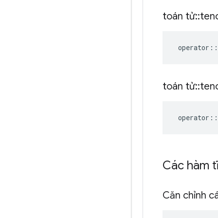
toán tử
::
ten
operator
::
toán tử
::
ten
operator
::
Các hàm t
Căn chỉnh c