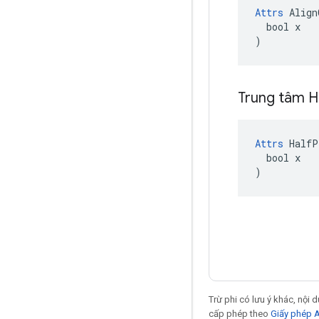
Attrs
 Align
  bool x

)
Trung tâm H
Attrs
 HalfP
  bool x

)
Trừ phi có lưu ý khác, nội
cấp phép theo
Giấy phép 