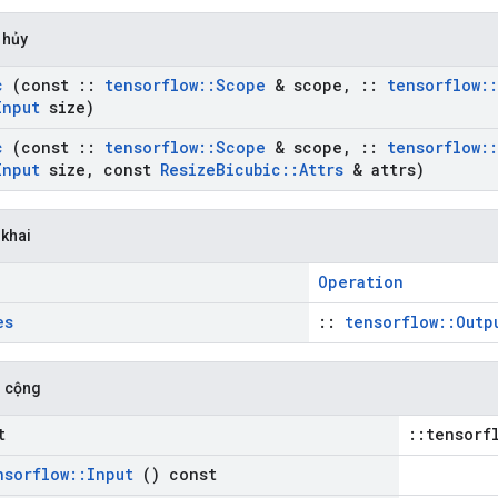
 hủy
c
(const
::
tensorflow
::
Scope
& scope
,
::
tensorflow
::
Input
size)
c
(const
::
tensorflow
::
Scope
& scope
,
::
tensorflow
::
Input
size
,
const
Resize
Bicubic
::
Attrs
& attrs)
 khai
Operation
es
::
tensorflow::Outp
 cộng
t
::tensorf
nsorflow
::
Input
() const