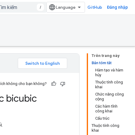
/
GitHub
Đăng nhập
Trên trang này
Bản tóm tắt
Hàm tạo và hàm
hủy
Thuộc tính công
u ích không cho bạn không?
khai
Chức năng công
c bicubic
cộng
Các hàm tĩnh
công khai
Cấu trúc
i.
Thuộc tính công
khai