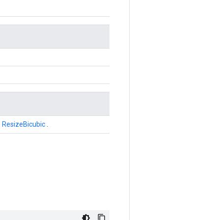
o
ResizeBicubic
.