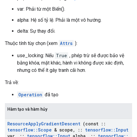
var: Phải từ một Biến().
alpha: Hệ số tỷ lệ. Phải là một vô hướng.
delta: Sự thay đổi.
Thuộc tính tùy chọn (xem
Attrs
):
use_locking: Nếu
True
, phép trừ sẽ được bảo vệ
bằng khóa; mặt khác, hành vi không được xác định,
nhưng có thể ít gây tranh cãi hơn.
Trả về:
Operation
đã tạo
Hàm tạo và hàm hủy
Resource
Apply
Gradient
Descent
(const
::
tensorflow
::
Scope
& scope
,
::
tensorflow
::
Input
var
,
::
tensorflow
::
Input
alpha
,
::
tensorflow
::