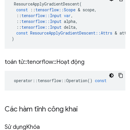
ResourceApplyGradientDescent
(
const
::
tensorflow
::
Scope
&
scope
,
::
tensorflow
::
Input
var
,
::
tensorflow
::
Input
alpha
,
::
tensorflow
::
Input
delta
,
const
ResourceApplyGradientDescent
::
Attrs
&
attr
)
toán tử
::
tenorflow
::
Hoạt động
operator
::
tensorflow
::
Operation
()
const
Các hàm tĩnh công khai
Sử dụng
Khóa