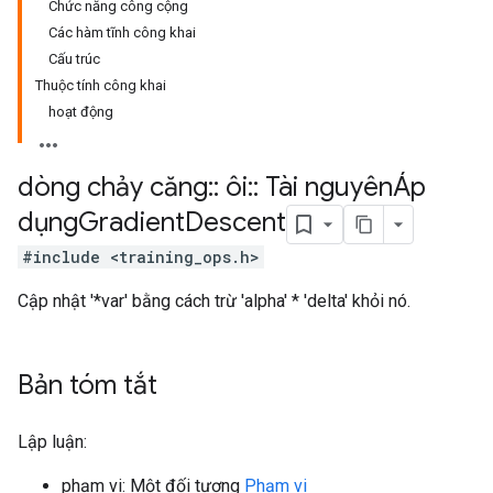
Chức năng công cộng
Các hàm tĩnh công khai
Cấu trúc
Thuộc tính công khai
hoạt động
dòng chảy căng
::
ôi
::
Tài nguyênÁp
dụng
Gradient
Descent
#include <training_ops.h>
Cập nhật '*var' bằng cách trừ 'alpha' * 'delta' khỏi nó.
Bản tóm tắt
Lập luận:
phạm vi: Một đối tượng
Phạm vi