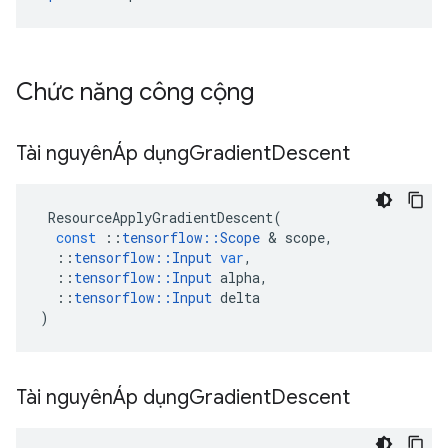
Chức năng công cộng
Tài nguyênÁp dụng
Gradient
Descent
ResourceApplyGradientDescent
(
const
::
tensorflow
::
Scope
&
scope
,
::
tensorflow
::
Input
var
,
::
tensorflow
::
Input
alpha
,
::
tensorflow
::
Input
delta
)
Tài nguyênÁp dụng
Gradient
Descent