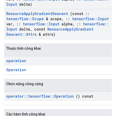
Input
delta)
Resource
Apply
Gradient
Descent
(const
::
tensorflow
::
Scope
& scope
,
::
tensorflow
::
Input
var
,
::
tensorflow
::
Input
alpha
,
::
tensorflow
::
Input
delta
,
const
Resource
Apply
Gradient
Descent
::
Attrs
& attrs)
Thuộc tính công khai
operation
Operation
Chức năng công cộng
operator
::
tensorflow
::
Operation
() const
Các hàm tĩnh công khai