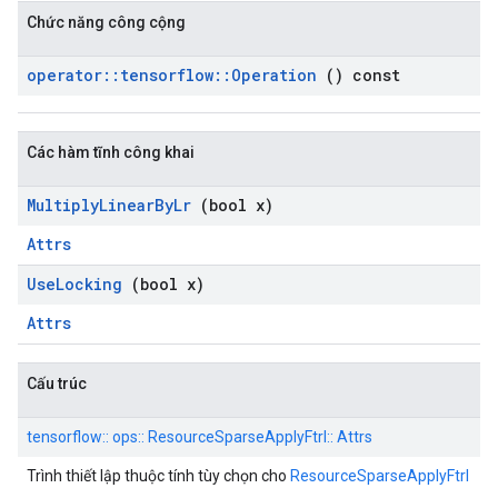
Chức năng công cộng
operator
::
tensorflow
::
Operation
() const
Các hàm tĩnh công khai
Multiply
Linear
By
Lr
(bool x)
Attrs
Use
Locking
(bool x)
Attrs
Cấu trúc
tensorflow:: ops:: ResourceSparseApplyFtrl:: Attrs
Trình thiết lập thuộc tính tùy chọn cho
ResourceSparseApplyFtrl