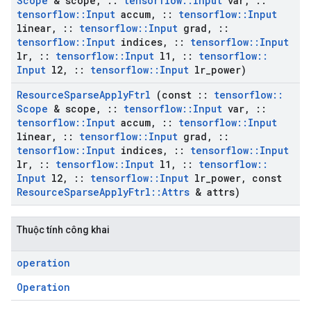
Scope
& scope
,
::
tensorflow
::
Input
var
,
::
tensorflow
::
Input
accum
,
::
tensorflow
::
Input
linear
,
::
tensorflow
::
Input
grad
,
::
tensorflow
::
Input
indices
,
::
tensorflow
::
Input
lr
,
::
tensorflow
::
Input
l1
,
::
tensorflow
::
Input
l2
,
::
tensorflow
::
Input
lr
_
power)
Resource
Sparse
Apply
Ftrl
(const
::
tensorflow
::
Scope
& scope
,
::
tensorflow
::
Input
var
,
::
tensorflow
::
Input
accum
,
::
tensorflow
::
Input
linear
,
::
tensorflow
::
Input
grad
,
::
tensorflow
::
Input
indices
,
::
tensorflow
::
Input
lr
,
::
tensorflow
::
Input
l1
,
::
tensorflow
::
Input
l2
,
::
tensorflow
::
Input
lr
_
power
,
const
Resource
Sparse
Apply
Ftrl
::
Attrs
& attrs)
Thuộc tính công khai
operation
Operation