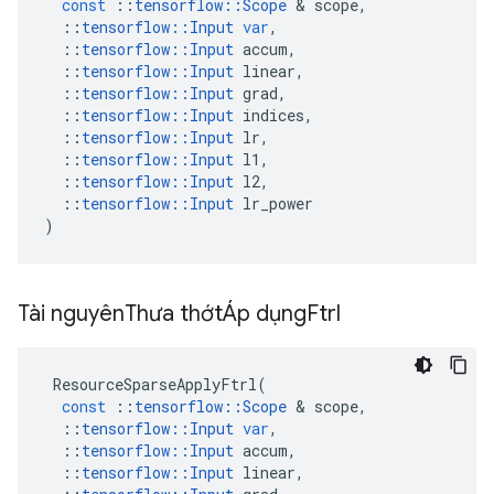
const
::
tensorflow
::
Scope
&
scope
,
::
tensorflow
::
Input
var
,
::
tensorflow
::
Input
accum
,
::
tensorflow
::
Input
linear
,
::
tensorflow
::
Input
grad
,
::
tensorflow
::
Input
indices
,
::
tensorflow
::
Input
lr
,
::
tensorflow
::
Input
l1
,
::
tensorflow
::
Input
l2
,
::
tensorflow
::
Input
lr_power
)
Tài nguyên
Thưa thớtÁp dụng
Ftrl
ResourceSparseApplyFtrl
(
const
::
tensorflow
::
Scope
&
scope
,
::
tensorflow
::
Input
var
,
::
tensorflow
::
Input
accum
,
::
tensorflow
::
Input
linear
,