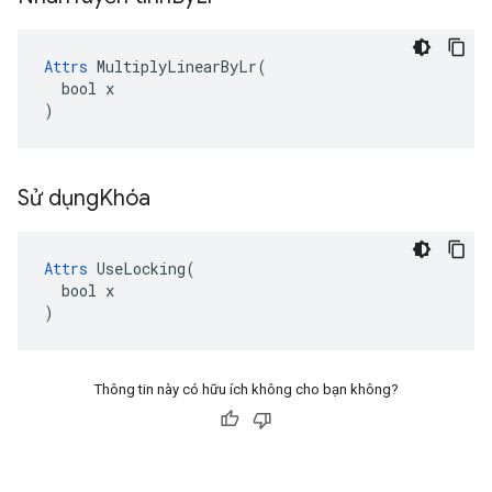
Attrs
 MultiplyLinearByLr(

  bool x

)
Sử dụng
Khóa
Attrs
 UseLocking(

  bool x

)
Thông tin này có hữu ích không cho bạn không?