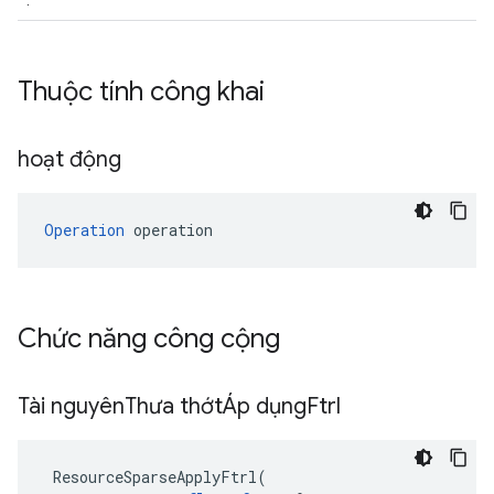
.
Thuộc tính công khai
hoạt động
Operation
 operation
Chức năng công cộng
Tài nguyên
Thưa thớtÁp dụng
Ftrl
ResourceSparseApplyFtrl
(