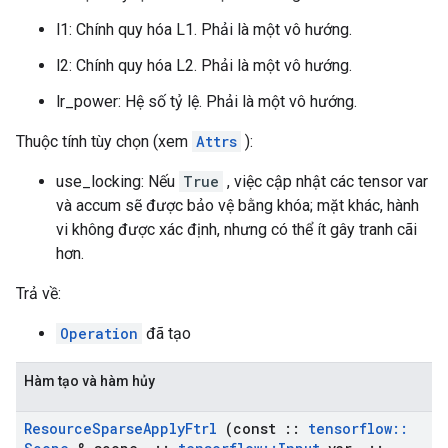
l1: Chính quy hóa L1. Phải là một vô hướng.
l2: Chính quy hóa L2. Phải là một vô hướng.
lr_power: Hệ số tỷ lệ. Phải là một vô hướng.
Thuộc tính tùy chọn (xem
Attrs
):
use_locking: Nếu
True
, việc cập nhật các tensor var
và accum sẽ được bảo vệ bằng khóa; mặt khác, hành
vi không được xác định, nhưng có thể ít gây tranh cãi
hơn.
Trả về:
Operation
đã tạo
Hàm tạo và hàm hủy
Resource
Sparse
Apply
Ftrl
(const
::
tensorflow
::