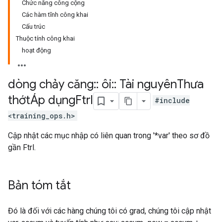
Chức năng công cộng
Các hàm tĩnh công khai
Cấu trúc
Thuộc tính công khai
hoạt động
dòng chảy căng
::
ôi
::
Tài nguyên
Thưa
thớtÁp dụng
Ftrl
#include
<training_ops.h>
Cập nhật các mục nhập có liên quan trong '*var' theo sơ đồ
gần Ftrl.
Bản tóm tắt
Đó là đối với các hàng chúng tôi có grad, chúng tôi cập nhật