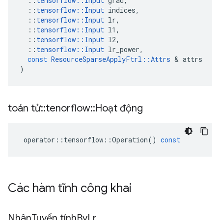
::
tensorflow
::
Input
grad
,
::
tensorflow
::
Input
indices
,
::
tensorflow
::
Input
lr
,
::
tensorflow
::
Input
l1
,
::
tensorflow
::
Input
l2
,
::
tensorflow
::
Input
lr_power
,
const
ResourceSparseApplyFtrl
::
Attrs
&
attrs
)
toán tử
::
tenorflow
::
Hoạt động
operator
::
tensorflow
::
Operation
()
const
Các hàm tĩnh công khai
Nhân
Tuyến tính
By
Lr