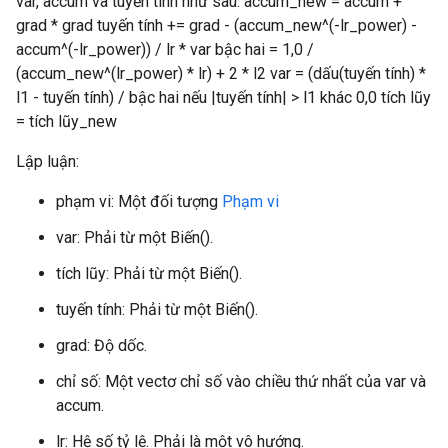
var, accum và tuyến tính như sau: accum_new = accum +
grad * grad tuyến tính += grad - (accum_new^(-lr_power) -
accum^(-lr_power)) / lr * var bậc hai = 1,0 /
(accum_new^(lr_power) * lr) + 2 * l2 var = (dấu(tuyến tính) *
l1 - tuyến tính) / bậc hai nếu |tuyến tính| > l1 khác 0,0 tích lũy
= tích lũy_new
Lập luận:
phạm vi: Một đối tượng
Phạm vi
var: Phải từ một Biến().
tích lũy: Phải từ một Biến().
tuyến tính: Phải từ một Biến().
grad: Độ dốc.
chỉ số: Một vectơ chỉ số vào chiều thứ nhất của var và
accum.
lr: Hệ số tỷ lệ. Phải là một vô hướng.