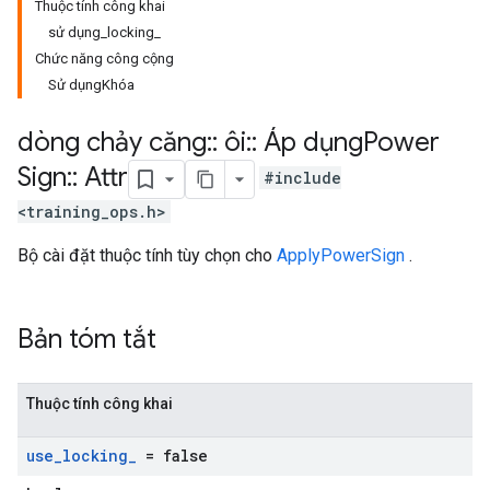
Thuộc tính công khai
sử dụng_locking_
Chức năng công cộng
Sử dụngKhóa
dòng chảy căng
::
ôi
::
Áp dụng
Power
Sign
::
Attr
#include
<training_ops.h>
Bộ cài đặt thuộc tính tùy chọn cho
ApplyPowerSign
.
Bản tóm tắt
Thuộc tính công khai
use
_
locking
_
= false