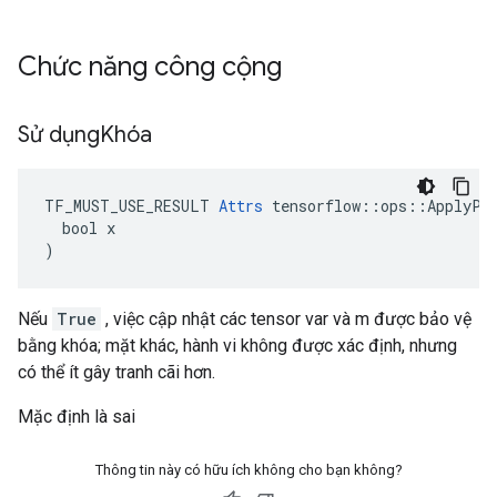
Chức năng công cộng
Sử dụng
Khóa
TF_MUST_USE_RESULT 
Attrs
 tensorflow::ops::ApplyPow
  bool x

)
Nếu
True
, việc cập nhật các tensor var và m được bảo vệ
bằng khóa; mặt khác, hành vi không được xác định, nhưng
có thể ít gây tranh cãi hơn.
Mặc định là sai
Thông tin này có hữu ích không cho bạn không?