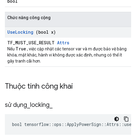
bool
Chức năng công cộng
Use
Locking
(bool x)
TF_MUST_USE_RESULT
Attrs
True
Nếu
, việc cập nhật các tensor var và m được bảo vệ bằng
khóa; mặt khác, hành vi không được xác định, nhưng có thể ít
gây tranh cãi hơn.
Thuộc tính công khai
sử dụng
_
locking
_
bool tensorflow::ops::ApplyPowerSign::Attrs::use_l