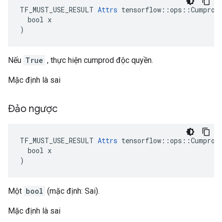
TF_MUST_USE_RESULT 
Attrs
 tensorflow::ops::Cumprod:
  bool x

)
Nếu
True
, thực hiện cumprod độc quyền.
Mặc định là sai
Đảo ngược
TF_MUST_USE_RESULT 
Attrs
 tensorflow::ops::Cumprod:
  bool x

)
Một
bool
(mặc định: Sai).
Mặc định là sai