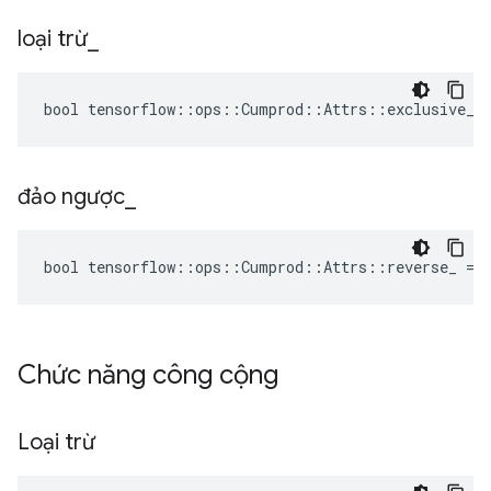
loại trừ
_
bool tensorflow::ops::Cumprod::Attrs::exclusive_ 
đảo ngược
_
bool tensorflow::ops::Cumprod::Attrs::reverse_ = 
Chức năng công cộng
Loại trừ