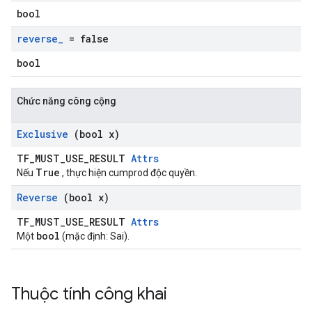
bool
reverse
_
= false
bool
Chức năng công cộng
Exclusive
(bool x)
TF_MUST_USE_RESULT
Attrs
True
Nếu
, thực hiện cumprod độc quyền.
Reverse
(bool x)
TF_MUST_USE_RESULT
Attrs
bool
Một
(mặc định: Sai).
Thuộc tính công khai