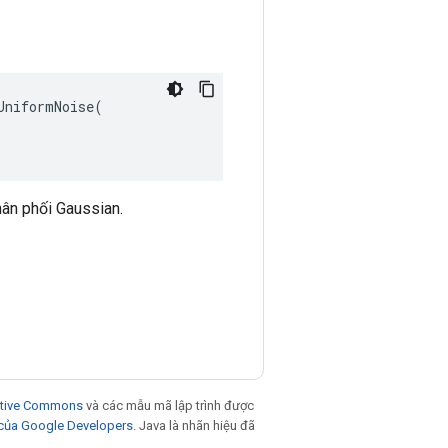
niformNoise(

hân phối Gaussian.
eative Commons
và các mẫu mã lập trình được
 của Google Developers
. Java là nhãn hiệu đã