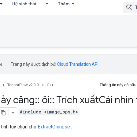
Hệ sinh thái
Thêm
Trang này được dịch bởi
Cloud Translation API
.
TensorFlow v2.3.0
C++
Thông tin này có hữ
ảy căng
::
ôi
::
Trích xuất
Cái nhìn
#include <image_ops.h>
 tính tùy chọn cho
ExtractGlimpse
.