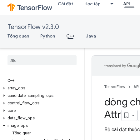
Cài đặt
Học tập
API
TensorFlow v2.3.0
Tổng quan
Python
C++
Java
C++
TensorFlow
API
array
_
ops
candidate
_
sampling
_
ops
dòng ch
control
_
flow
_
ops
core
Attr
data
_
flow
_
ops
image
_
ops
Bộ cài đặt thuộc
Tổng quan