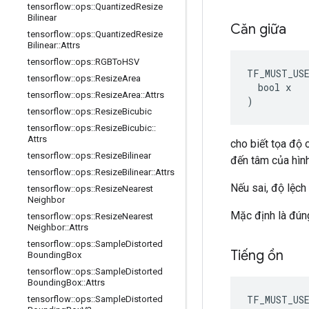
tensorflow
::
ops
::
Quantized
Resize
Bilinear
Căn giữa
tensorflow
::
ops
::
Quantized
Resize
Bilinear
::
Attrs
tensorflow
::
ops
::
RGBTo
HSV
TF_MUST_US
tensorflow
::
ops
::
Resize
Area
  bool x

tensorflow
::
ops
::
Resize
Area
::
Attrs
)
tensorflow
::
ops
::
Resize
Bicubic
tensorflow
::
ops
::
Resize
Bicubic
::
Attrs
cho biết tọa độ 
tensorflow
::
ops
::
Resize
Bilinear
đến tâm của hìn
tensorflow
::
ops
::
Resize
Bilinear
::
Attrs
Nếu sai, độ lệch
tensorflow
::
ops
::
Resize
Nearest
Neighbor
Mặc định là đún
tensorflow
::
ops
::
Resize
Nearest
Neighbor
::
Attrs
tensorflow
::
ops
::
Sample
Distorted
Tiếng ồn
Bounding
Box
tensorflow
::
ops
::
Sample
Distorted
Bounding
Box
::
Attrs
TF_MUST_US
tensorflow
::
ops
::
Sample
Distorted