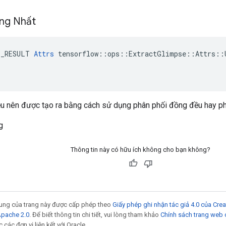
ồng Nhất
E_RESULT 
Attrs
 tensorflow::ops::ExtractGlimpse::Attrs::U
hiễu nên được tạo ra bằng cách sử dụng phân phối đồng đều hay p
g
Thông tin này có hữu ích không cho bạn không?
 dung của trang này được cấp phép theo
Giấy phép ghi nhận tác giả 4.0 của Cr
Apache 2.0
. Để biết thông tin chi tiết, vui lòng tham khảo
Chính sách trang web
các đơn vị liên kết với Oracle.