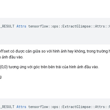
E_RESULT 
Attrs
 tensorflow::ops::ExtractGlimpse::Attrs::C
offset có được căn giữa so với hình ảnh hay không, trong trường h
h ảnh đầu vào.
 (0,0) tương ứng với góc trên bên trái của hình ảnh đầu vào.
g
E_RESULT 
Attrs
 tensorflow::ops::ExtractGlimpse::Attrs::N