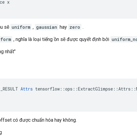
ce x

iễu sẽ
uniform
,
gaussian
hay
zero
.
iform
, nghĩa là loại tiếng ồn sẽ được quyết định bởi
uniform_n
ng nhất"
E_RESULT 
Attrs
 tensorflow::ops::ExtractGlimpse::Attrs::N
 offset có được chuẩn hóa hay không.
g