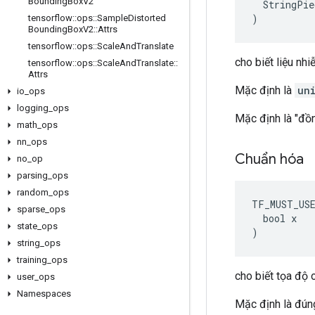
Bounding
Box
V2
  StringPie
)
tensorflow
::
ops
::
Sample
Distorted
Bounding
Box
V2
::
Attrs
tensorflow
::
ops
::
Scale
And
Translate
cho biết liệu nh
tensorflow
::
ops
::
Scale
And
Translate
::
Attrs
Mặc định là
un
io
_
ops
logging
_
ops
Mặc định là "đồ
math
_
ops
nn
_
ops
Chuẩn hóa
no
_
op
parsing
_
ops
random
_
ops
TF_MUST_US
sparse
_
ops
  bool x

state
_
ops
)
string
_
ops
training
_
ops
cho biết tọa độ
user
_
ops
Namespaces
Mặc định là đún