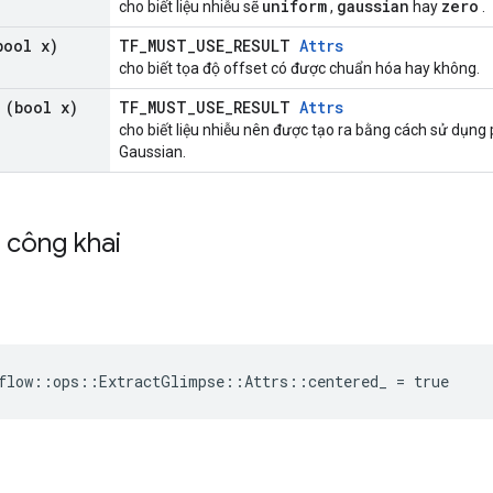
uniform
gaussian
zero
cho biết liệu nhiễu sẽ
,
hay
.
ool x)
TF_MUST_USE_RESULT
Attrs
cho biết tọa độ offset có được chuẩn hóa hay không.
(bool x)
TF_MUST_USE_RESULT
Attrs
cho biết liệu nhiễu nên được tạo ra bằng cách sử dụng
Gaussian.
h công khai
flow::ops::ExtractGlimpse::Attrs::centered_ = true