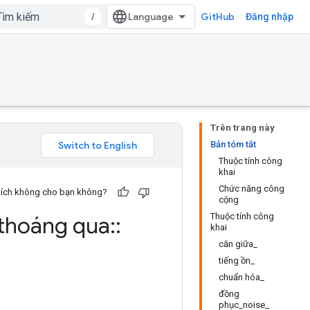
/
GitHub
Đăng nhập
Trên trang này
Bản tóm tắt
Thuộc tính công
khai
Chức năng công
u ích không cho bạn không?
cộng
Thuộc tính công
 thoáng qua
::
khai
căn giữa_
tiếng ồn_
chuẩn hóa_
đồng
phục_noise_