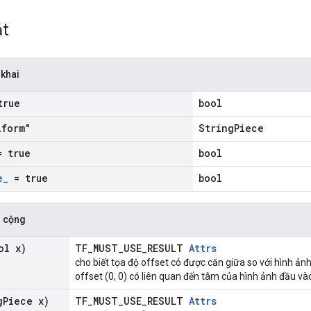
ắt
 khai
true
bool
form"
StringPiece
 true
bool
e
_
= true
bool
 cộng
ol x)
TF_MUST_USE_RESULT
Attrs
cho biết tọa độ offset có được căn giữa so với hình ản
offset (0, 0) có liên quan đến tâm của hình ảnh đầu và
g
Piece x)
TF_MUST_USE_RESULT
Attrs