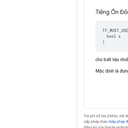
Tiếng Ồn Đ
TF_MUST_US
  bool x

)
cho biết liệu n
Mặc định là đún
Trừ phi có lưu ý khác, nội
cấp phép theo
Giấy phép 
đăng ký của Oracle và/hoặc 