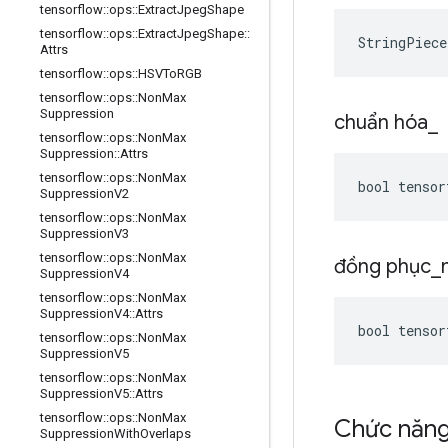
tensorflow
::
ops
::
Extract
Jpeg
Shape
tensorflow
::
ops
::
Extract
Jpeg
Shape
::
StringPiec
Attrs
tensorflow
::
ops
::
HSVTo
RGB
tensorflow
::
ops
::
Non
Max
Suppression
chuẩn hóa
_
tensorflow
::
ops
::
Non
Max
Suppression
::
Attrs
tensorflow
::
ops
::
Non
Max
bool tensor
Suppression
V2
tensorflow
::
ops
::
Non
Max
Suppression
V3
tensorflow
::
ops
::
Non
Max
đồng phục
_
Suppression
V4
tensorflow
::
ops
::
Non
Max
Suppression
V4
::
Attrs
bool tensor
tensorflow
::
ops
::
Non
Max
Suppression
V5
tensorflow
::
ops
::
Non
Max
Suppression
V5
::
Attrs
tensorflow
::
ops
::
Non
Max
Chức năn
Suppression
With
Overlaps