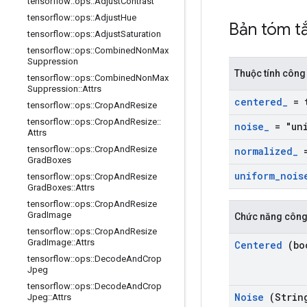
tensorflow
::
ops
::
Adjust
Contrast
tensorflow
::
ops
::
Adjust
Hue
Bản tóm t
tensorflow
::
ops
::
Adjust
Saturation
tensorflow
::
ops
::
Combined
Non
Max
Suppression
Thuộc tính công
tensorflow
::
ops
::
Combined
Non
Max
Suppression
::
Attrs
centered
_
= 
tensorflow
::
ops
::
Crop
And
Resize
tensorflow
::
ops
::
Crop
And
Resize
::
noise
_
= "uni
Attrs
tensorflow
::
ops
::
Crop
And
Resize
normalized
_
=
Grad
Boxes
uniform
_
nois
tensorflow
::
ops
::
Crop
And
Resize
Grad
Boxes
::
Attrs
tensorflow
::
ops
::
Crop
And
Resize
Grad
Image
Chức năng công
tensorflow
::
ops
::
Crop
And
Resize
Grad
Image
::
Attrs
Centered
(bo
tensorflow
::
ops
::
Decode
And
Crop
Jpeg
tensorflow
::
ops
::
Decode
And
Crop
Noise
(Strin
Jpeg
::
Attrs