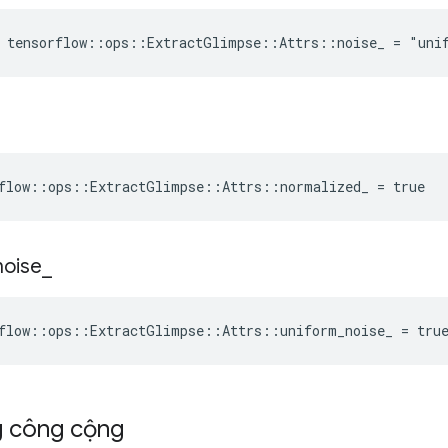
e tensorflow::ops::ExtractGlimpse::Attrs::noise_ = "uni
flow::ops::ExtractGlimpse::Attrs::normalized_ = true
noise
_
flow::ops::ExtractGlimpse::Attrs::uniform_noise_ = tru
g công cộng