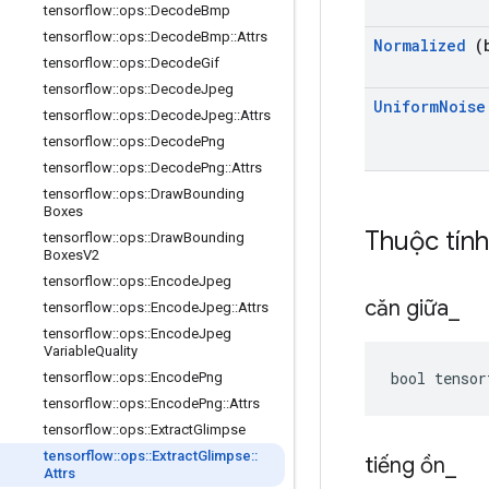
tensorflow
::
ops
::
Decode
Bmp
tensorflow
::
ops
::
Decode
Bmp
::
Attrs
Normalized
(b
tensorflow
::
ops
::
Decode
Gif
tensorflow
::
ops
::
Decode
Jpeg
Uniform
Noise
tensorflow
::
ops
::
Decode
Jpeg
::
Attrs
tensorflow
::
ops
::
Decode
Png
tensorflow
::
ops
::
Decode
Png
::
Attrs
tensorflow
::
ops
::
Draw
Bounding
Boxes
Thuộc tín
tensorflow
::
ops
::
Draw
Bounding
Boxes
V2
tensorflow
::
ops
::
Encode
Jpeg
căn giữa
_
tensorflow
::
ops
::
Encode
Jpeg
::
Attrs
tensorflow
::
ops
::
Encode
Jpeg
Variable
Quality
bool tensor
tensorflow
::
ops
::
Encode
Png
tensorflow
::
ops
::
Encode
Png
::
Attrs
tensorflow
::
ops
::
Extract
Glimpse
tensorflow
::
ops
::
Extract
Glimpse
::
tiếng ồn
_
Attrs