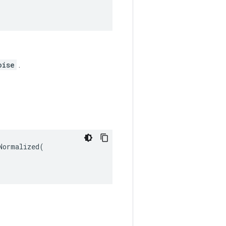
oise
.
ormalized(
