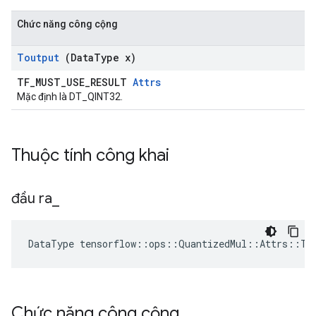
Chức năng công cộng
Toutput
(Data
Type x)
TF_MUST_USE_RESULT
Attrs
Mặc định là DT_QINT32.
Thuộc tính công khai
đầu ra
_
DataType tensorflow::ops::QuantizedMul::Attrs::To
Chức năng công cộng