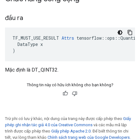
đầu ra
TF_MUST_USE_RESULT 
Attrs
 tensorflow::ops::Quantize
  DataType x

)
Mặc định là DT_QINT32.
Thông tin này có hữu ích không cho bạn không?
Trừ phi có lưu ý khác, nội dung của trang này được cấp phép theo
Giấy
phép ghi nhận tác giả 4.0 của Creative Commons
và các mẫu mã lập
trình được cấp phép theo
Giấy phép Apache 2.0
. Để biết thông tin chi
tiết, vui lòng tham khảo
Chính sách trang web của Google Developers
.