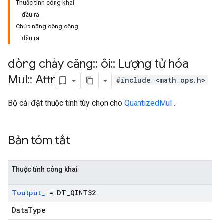
Thuộc tính công khai
đầu ra_
Chức năng công cộng
đầu ra
dòng chảy căng
::
ôi
::
Lượng tử hóa
Mul
::
Attr
#include <math_ops.h>
Bộ cài đặt thuộc tính tùy chọn cho
QuantizedMul
.
Bản tóm tắt
Thuộc tính công khai
Toutput
_
= DT
_
QINT32
DataType