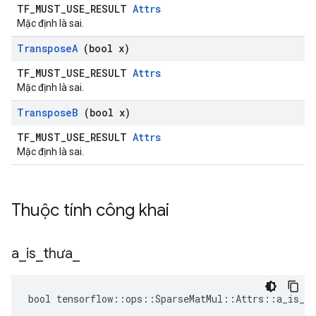
TF_MUST_USE_RESULT
Attrs
Mặc định là sai.
Transpose
A
(bool x)
TF_MUST_USE_RESULT
Attrs
Mặc định là sai.
Transpose
B
(bool x)
TF_MUST_USE_RESULT
Attrs
Mặc định là sai.
Thuộc tính công khai
a
_
is
_
thưa
_
bool tensorflow::ops::SparseMatMul::Attrs::a_is_sp