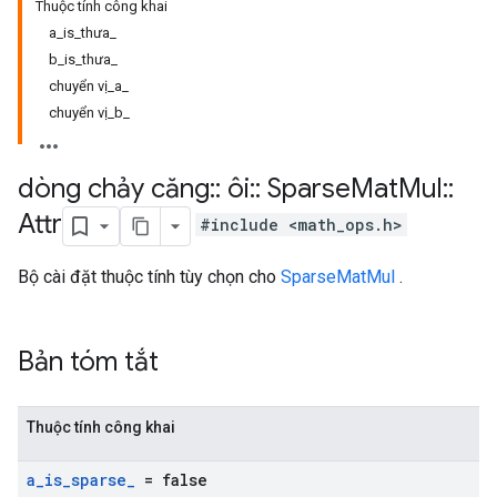
Thuộc tính công khai
a_is_thưa_
b_is_thưa_
chuyển vị_a_
chuyển vị_b_
dòng chảy căng
::
ôi
::
Sparse
Mat
Mul
::
Attr
#include <math_ops.h>
Bộ cài đặt thuộc tính tùy chọn cho
SparseMatMul
.
Bản tóm tắt
Thuộc tính công khai
a
_
is
_
sparse
_
= false