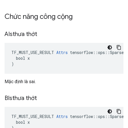
Chức năng công cộng
AIsthưa thớt
TF_MUST_USE_RESULT 
Attrs
 tensorflow::ops::SparseMa
  bool x

)
Mặc định là sai.
BIsthưa thớt
TF_MUST_USE_RESULT 
Attrs
 tensorflow::ops::SparseMa
  bool x

)