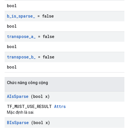
bool
b
_
is
_
sparse
_
= false
bool
transpose
_
a
_
= false
bool
transpose
_
b
_
= false
bool
Chức năng công cộng
AIs
Sparse
(bool x)
TF_MUST_USE_RESULT
Attrs
Mặc định là sai.
BIs
Sparse
(bool x)