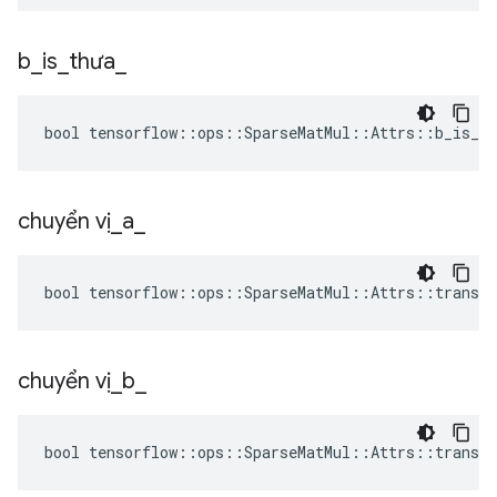
b
_
is
_
thưa
_
bool tensorflow::ops::SparseMatMul::Attrs::b_is_sp
chuyển vị
_
a
_
bool tensorflow::ops::SparseMatMul::Attrs::transpo
chuyển vị
_
b
_
bool tensorflow::ops::SparseMatMul::Attrs::transpo