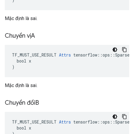
Mặc định là sai.
Chuyển vịA
TF_MUST_USE_RESULT 
Attrs
 tensorflow::ops::SparseMa
  bool x

)
Mặc định là sai.
Chuyển đổi
B
TF_MUST_USE_RESULT 
Attrs
 tensorflow::ops::SparseMa
  bool x

)