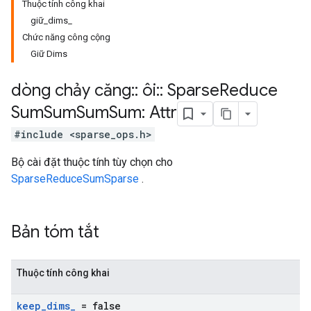
Thuộc tính công khai
giữ_dims_
Chức năng công cộng
Giữ Dims
dòng chảy căng
::
ôi
::
Sparse
Reduce
Sum
Sum
Sum
Sum: Attr
#include <sparse_ops.h>
Bộ cài đặt thuộc tính tùy chọn cho
SparseReduceSumSparse
.
Bản tóm tắt
Thuộc tính công khai
keep
_
dims
_
= false