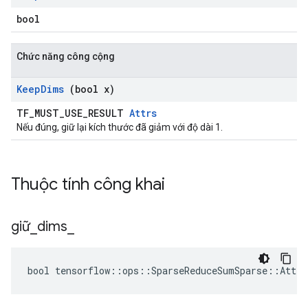
bool
Chức năng công cộng
Keep
Dims
(bool x)
TF_MUST_USE_RESULT
Attrs
Nếu đúng, giữ lại kích thước đã giảm với độ dài 1.
Thuộc tính công khai
giữ
_
dims
_
bool tensorflow::ops::SparseReduceSumSparse::Attrs