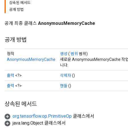
상속된 메서드
공개 방법
공개 최종 클래스
AnonymousMemoryCache
공개 방법
정적
생성
(
범위
범위)
AnonymousMemoryCache
새로운 AnonymousMemoryCach
니다.
출력
<?>
삭제자
()
출력
<?>
핸들
()
상속된 메서드
org.tensorflow.op.PrimitiveOp
클래스에서
java.lang.Object 클래스에서