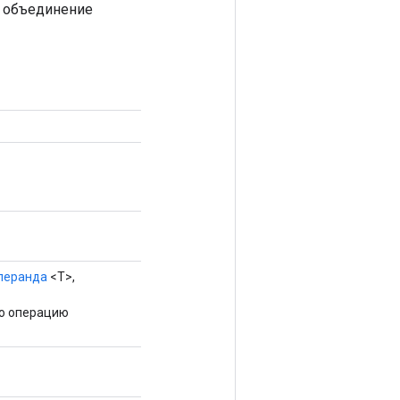
т объединение
перанда
<T>,
ую операцию