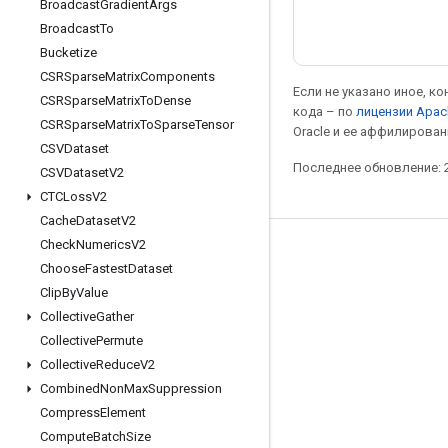
Broadcast
Gradient
Args
Broadcast
To
Bucketize
CSRSparse
Matrix
Components
Если не указано иное, к
CSRSparse
Matrix
To
Dense
кода – по
лицензии Apac
CSRSparse
Matrix
To
Sparse
Tensor
Oracle и ее аффилирован
CSVDataset
Последнее обновление: 2
CSVDataset
V2
CTCLoss
V2
Cache
Dataset
V2
Check
Numerics
V2
Мы в социальных сетях
Choose
Fastest
Dataset
Блог
Clip
By
Value
Collective
Gather
Форум
Collective
Permute
GitHub
Collective
Reduce
V2
Twitter
Combined
Non
Max
Suppression
Compress
Element
YouTube
Compute
Batch
Size