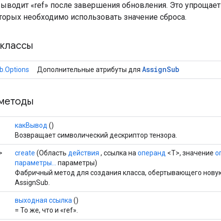
выводит «ref» после завершения обновления. Это упрощае
оторых необходимо использовать значение сброса.
классы
Assign
Sub
b.Options
Дополнительные атрибуты для
методы
какВывод
()
Возвращает символический дескриптор тензора.
>
create
(Область
действия
, ссылка на
операнд
<T>, значение
о
параметры...
параметры)
Фабричный метод для создания класса, обертывающего нов
AssignSub.
выходная ссылка
()
= То же, что и «ref».