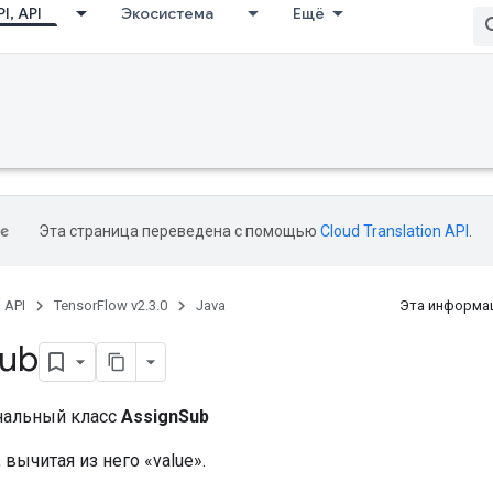
I, API
Экосистема
Ещё
Эта страница переведена с помощью
Cloud Translation API
.
, API
TensorFlow v2.3.0
Java
Эта информац
ub
нальный класс
AssignSub
 вычитая из него «value».