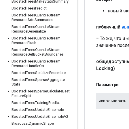
Boosted
Trees
Make
Stats
Summary
Boosted
Trees
Predict
новый эк
Boosted
Trees
Quantile
Stream
Resource
Add
Summaries
публичный
вы
Boosted
Trees
Quantile
Stream
Resource
Deserialize
= То же, что и
Boosted
Trees
Quantile
Stream
Resource
Flush
значение посл
Boosted
Trees
Quantile
Stream
Resource
Get
Bucket
Boundaries
общедоступны
Boosted
Trees
Quantile
Stream
Resource
Handle
Op
Locking)
Boosted
Trees
Serialize
Ensemble
Boosted
Trees
Sparse
Aggregate
Stats
Параметры
Boosted
Trees
Sparse
Calculate
Best
Feature
Split
использоватьL
Boosted
Trees
Training
Predict
Boosted
Trees
Update
Ensemble
Boosted
Trees
Update
Ensemble
V2
Broadcast
Dynamic
Shape