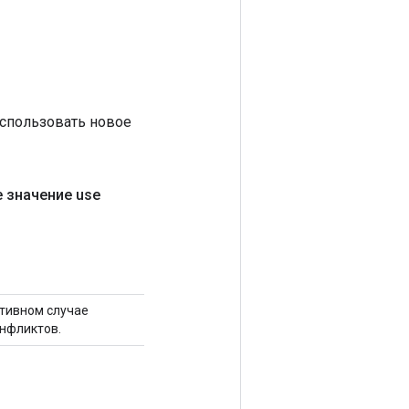
 использовать новое
е значение use
отивном случае
нфликтов.