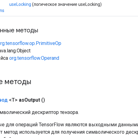
useLocking
(логическое значение useLocking)
ns
нные методы
rg.tensorflow.op.PrimitiveOp
va.lang.Object
ейса
org.tensorflow.Operand
е методы
вод
<T>
as
Output
()
мволический дескриптор тензора.
е для операций TensorFlow являются выходными данными
от метод используется для получения символического деск