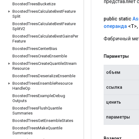
представляет 
Boosted
Trees
Bucketize
Boosted
Trees
Calculate
Best
Feature
Split
public static
As
Boosted
Trees
Calculate
Best
Feature
операнда
<T>
,
Split
V2
Boosted
Trees
Calculate
Best
Gains
Per
Фабричный мет
Feature
Boosted
Trees
Center
Bias
Параметры
Boosted
Trees
Create
Ensemble
Boosted
Trees
Create
Quantile
Stream
Resource
объем
Boosted
Trees
Deserialize
Ensemble
Boosted
Trees
Ensemble
Resource
ссылка
Handle
Op
Boosted
Trees
Example
Debug
Outputs
ценить
Boosted
Trees
Flush
Quantile
Summaries
параметры
Boosted
Trees
Get
Ensemble
States
Boosted
Trees
Make
Quantile
Summaries
Возврат