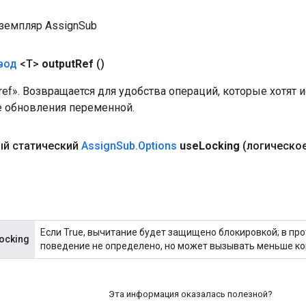
земпляр AssignSub
вод
<T>
output
Ref
()
 «ref». Возвращается для удобства операций, которые хотят
е обновления переменной.
й статический
Assign
Sub
.
Options
use
Locking
(логическо
Если True, вычитание будет защищено блокировкой; в пр
ocking
поведение не определено, но может вызывать меньше ко
Эта информация оказалась полезной?