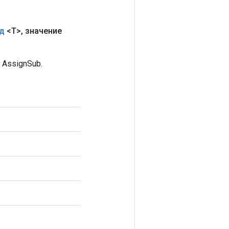
д
<T>
,
значение
AssignSub.