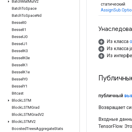
Batch
Mat
Mul
V2
статический
Batch
To
Space
AssignSub.Optio
Batch
To
Space
Nd
Bessel
I0
Унаследова
Bessel
I1
Bessel
J0
Из класса
o
Bessel
J1
Из класса ja
Bessel
K0
Из интерф
Bessel
K0e
Bessel
K1
Bessel
K1e
Публичны
Bessel
Y0
Bessel
Y1
Bitcast
публичный
вы
Block
LSTM
Возвращает си
Block
LSTMGrad
Block
LSTMGrad
V2
Входные данны
Block
LSTMV2
TensorFlow. Эт
Boosted
Trees
Aggregate
Stats