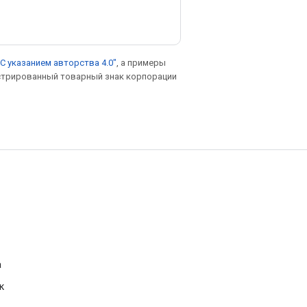
С указанием авторства 4.0"
, а примеры
гистрированный товарный знак корпорации
а
к