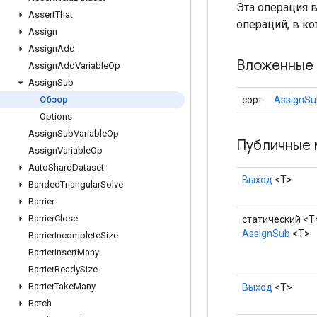
Эта операция 
Assert
That
операций, в к
Assign
Assign
Add
Вложенные 
Assign
Add
Variable
Op
Assign
Sub
сорт
AssignSu
Обзор
Options
Assign
Sub
Variable
Op
Публичные 
Assign
Variable
Op
Auto
Shard
Dataset
Выход
<Т>
Banded
Triangular
Solve
Barrier
Barrier
Close
статический <T
AssignSub
<T>
Barrier
Incomplete
Size
Barrier
Insert
Many
Barrier
Ready
Size
Barrier
Take
Many
Выход
<Т>
Batch