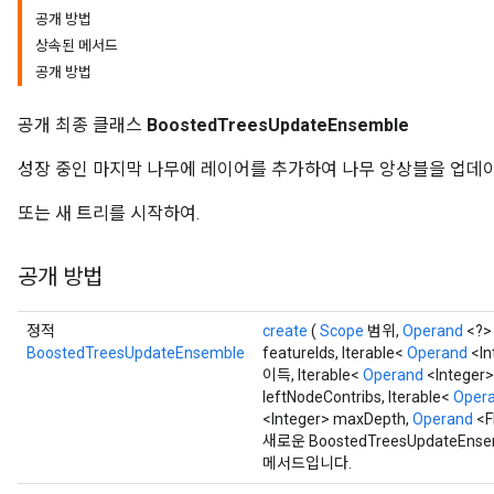
공개 방법
상속된 메서드
공개 방법
공개 최종 클래스
BoostedTreesUpdateEnsemble
성장 중인 마지막 나무에 레이어를 추가하여 나무 앙상블을 업데
또는 새 트리를 시작하여.
공개 방법
정적
create
(
Scope
범위,
Operand
<?>
BoostedTreesUpdateEnsemble
featureIds, Iterable<
Operand
<In
이득, Iterable<
Operand
<Integer
leftNodeContribs, Iterable<
Oper
<Integer> maxDepth,
Operand
<F
새로운 BoostedTreesUpdate
메서드입니다.