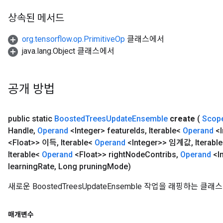
상속된 메서드
org.tensorflow.op.PrimitiveOp
클래스에서
java.lang.Object 클래스에서
공개 방법
public static
Boosted
Trees
Update
Ensemble
create
(
Scop
Handle
,
Operand
<Integer> feature
Ids
,
Iterable<
Operand
<I
<Float>> 이득
,
Iterable<
Operand
<Integer>> 임계값
,
Iterabl
Iterable<
Operand
<Float>> right
Node
Contribs
,
Operand
<I
learning
Rate
,
Long pruning
Mode)
새로운 BoostedTreesUpdateEnsemble 작업을 래핑하는 
매개변수