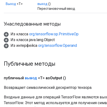
Выход
<Т>
выход
()
Перестановочный ввод.
Унаследованные методы
Из класса
org.tensorflow.op.PrimitiveOp
Из класса java.lang.Object
Из интерфейса
org.tensorflow.Operand
Публичные методы
публичный
вывод
<T>
as
Output
()
Возвращает символический дескриптор тензора.
Входные данные для операций TensorFlow являются вы
TensorFlow. Этот метод используется для получения сим