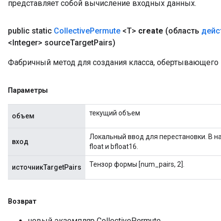
представляет собой вычисление входных данных.
public static
Collective
Permute
<T>
create
(область
дейс
<Integer> source
Target
Pairs)
Фабричный метод для создания класса, обертывающего 
Параметры
текущий объем
объем
Локальный ввод для перестановки. В 
вход
float и bfloat16.
Тензор формы [num_pairs, 2].
источникTargetPairs
Возврат
новый экземпляр CollectivePermute