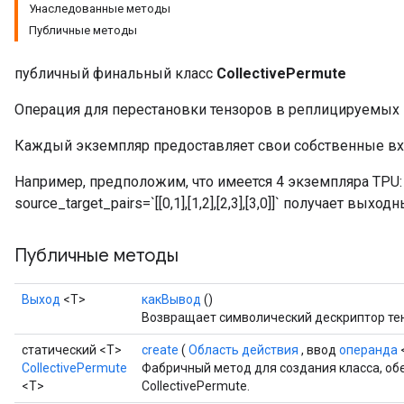
Унаследованные методы
Публичные методы
публичный финальный класс
CollectivePermute
Операция для перестановки тензоров в реплицируемых 
Каждый экземпляр предоставляет свои собственные в
Например, предположим, что имеется 4 экземпляра TPU: `[A
source_target_pairs=`[[0,1],[1,2],[2,3],[3,0]]` получает выходны
Публичные методы
Выход
<Т>
какВывод
()
Возвращает символический дескриптор те
статический <T>
create
(
Область действия
, ввод
операнда
CollectivePermute
Фабричный метод для создания класса, о
<T>
CollectivePermute.