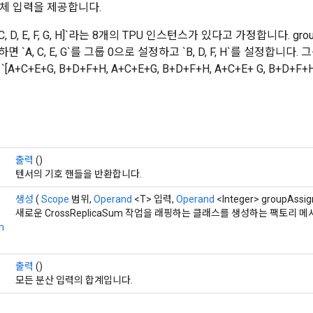
체 입력을 제공합니다.
 C, D, E, F, G, H]`라는 8개의 TPU 인스턴스가 있다고 가정합니다. group_lo
 전달하면 `A, C, E, G`를 그룹 0으로 설정하고 `B, D, F, H`를 설정합니다
+C+E+G, B+D+F+H, A+C+E+G, B+D+F+H, A+C+E+ G, B+D+F+H
출력
()
텐서의 기호 핸들을 반환합니다.
생성
(
Scope
범위,
Operand
<T> 입력,
Operand
<Integer> groupAssi
새로운 CrossReplicaSum 작업을 래핑하는 클래스를 생성하는 팩토리 
m
출력
()
모든 분산 입력의 합계입니다.