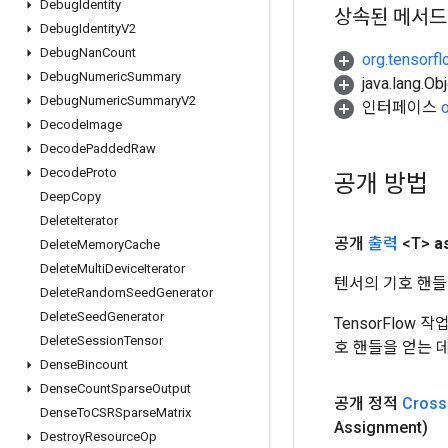
Debug
Identity
상속된 메서드
Debug
Identity
V2
Debug
Nan
Count
org.tensorfl
Debug
Numeric
Summary
java.lang.
Debug
Numeric
Summary
V2
인터페이스
Decode
Image
Decode
Padded
Raw
Decode
Proto
공개 방법
Deep
Copy
Delete
Iterator
공개
출력
<T>
a
Delete
Memory
Cache
Delete
Multi
Device
Iterator
텐서의 기호 핸들
Delete
Random
Seed
Generator
Delete
Seed
Generator
TensorFlow
Delete
Session
Tensor
호 핸들을 얻는 
Dense
Bincount
Dense
Count
Sparse
Output
공개 정적
Cross
Dense
To
CSRSparse
Matrix
Assignment)
Destroy
Resource
Op