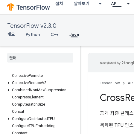
설치
알아보기
API
CSRSparseMatrixToDense
CSRSparseMatrixToSparseTensor
CSVDataset
TensorFlow v2.3.0
CSVDatasetV2
CTCLossV2
개요
Python
C++
Java
CacheDatasetV2
Check
Numerics
V2
Choose
Fastest
Dataset
Clip
By
Value
Collective
Gather
Collective
Permute
Collective
Reduce
V2
TensorFlow
API
Combined
Non
Max
Suppression
Cross
Re
Compress
Element
Compute
Batch
Size
Concat
공개 최종 클래
Configure
Distributed
TPU
복제된 TPU 인
Configure
TPUEmbedding
Constant