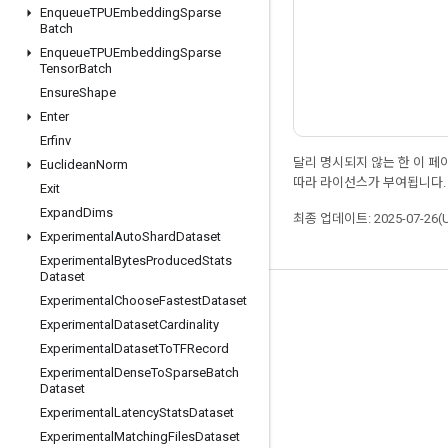
Enqueue
TPUEmbedding
Sparse
Batch
Enqueue
TPUEmbedding
Sparse
Tensor
Batch
Ensure
Shape
Enter
Erfinv
달리 명시되지 않는 한 이 
Euclidean
Norm
따라 라이선스가 부여됩니다.
Exit
Expand
Dims
최종 업데이트: 2025-07-26(
Experimental
Auto
Shard
Dataset
Experimental
Bytes
Produced
Stats
Dataset
Experimental
Choose
Fastest
Dataset
최신 소식 확인하기
Experimental
Dataset
Cardinality
블로그
Experimental
Dataset
To
TFRecord
포럼
Experimental
Dense
To
Sparse
Batch
Dataset
GitHub
Experimental
Latency
Stats
Dataset
Twitter
Experimental
Matching
Files
Dataset