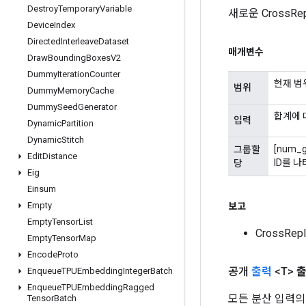
Destroy
Temporary
Variable
새로운 CrossR
Device
Index
Directed
Interleave
Dataset
매개변수
Draw
Bounding
Boxes
V2
Dummy
Iteration
Counter
현재 범
범위
Dummy
Memory
Cache
Dummy
Seed
Generator
합계에 
입력
Dynamic
Partition
Dynamic
Stitch
[num_g
그룹할
Edit
Distance
ID를 
당
Eig
Einsum
Empty
보고
Empty
Tensor
List
CrossRe
Empty
Tensor
Map
Encode
Proto
공개
출력
<T>
Enqueue
TPUEmbedding
Integer
Batch
Enqueue
TPUEmbedding
Ragged
모든 분산 입력의
Tensor
Batch