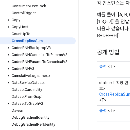
각 인스턴스는 자
Consume
Mutex
Lock
Control
Trigger
예를 들어 `[A, B,
Copy
[1,3,5,7]]`을
Copy
Host
다음과 같습니다: `[A
Count
Up
To
B+D+F+H]`.
Cross
Replica
Sum
Cudnn
RNNBackprop
V3
공개 방법
Cudnn
RNNCanonical
To
Params
V2
Cudnn
RNNParams
To
Canonical
V2
출력
<T>
Cudnn
RNNV3
Cumulative
Logsumexp
static <T 확장 번
Data
Service
Dataset
호>
Dataset
Cardinality
CrossReplicaSu
Dataset
From
Graph
<T>
Dataset
To
Graph
V2
출력
<T>
Dawsn
Debug
Gradient
Identity
Debug
Gradient
Ref
Identity