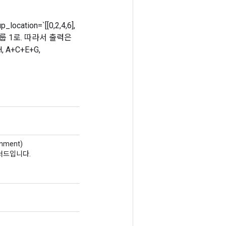
cation=`[[0,2,4,6],
. 그룹 1로. 따라서 출력은
, A+C+E+G,
gnment)
메서드입니다.