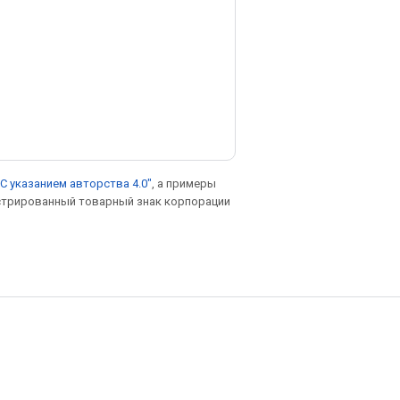
С указанием авторства 4.0"
, а примеры
гистрированный товарный знак корпорации