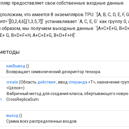
ляр предоставляет свои собственные входные данные.
оложим, что имеется 8 экземпляров TPU: `[A, B, C, D, E, F, G
`[[0,2,4,6],[1,3,5,7]]` устанавливает `A, C, E, G` как группу 0, а
им образом, мы получаем выходные данные: `[A+C+E+G, B+D
+ G, B+D+F+H, A+C+E+G, B+D+F+H]`.
методы
какВывод
()
Возвращает символический дескриптор тензора.
create
(Область
действия
, ввод
операнда
<T>, назначение гру
<Целое>)
Фабричный метод для создания класса, обертывающего нову
m
CrossReplicaSum.
выход
()
Сумма всех распределенных входов.