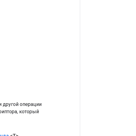
 другой операции
риптора, который
анда
<T>
,