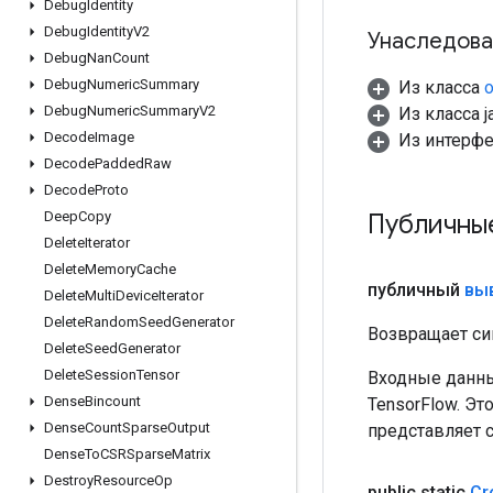
Debug
Identity
Debug
Identity
V2
Унаследова
Debug
Nan
Count
Debug
Numeric
Summary
Из класса
o
Debug
Numeric
Summary
V2
Из класса ja
Decode
Image
Из интерф
Decode
Padded
Raw
Decode
Proto
Публичны
Deep
Copy
Delete
Iterator
Delete
Memory
Cache
публичный
вы
Delete
Multi
Device
Iterator
Delete
Random
Seed
Generator
Возвращает си
Delete
Seed
Generator
Delete
Session
Tensor
Входные данны
Dense
Bincount
TensorFlow. Эт
Dense
Count
Sparse
Output
представляет 
Dense
To
CSRSparse
Matrix
Destroy
Resource
Op
public static
Cr