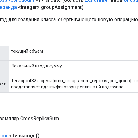
перанда
<Integer> group
Assignment)
од для создания класса, обертывающего новую операцию 
текущий объем
Локальный вход в сумму.
Тензор int32 формы [num_groups, num_replicas_per_group]. `gr
ние
представляет идентификаторы реплик в i-й подгруппе.
земпляр CrossReplicaSum
вод
<T>
вывод
()