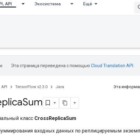
I, API
Экосистема
Ещё
Эта страница переведена с помощью
Cloud Translation API
.
, API
TensorFlow v2.3.0
Java
Эта информац
plica
Sum
нальный класс
CrossReplicaSum
суммирования входных данных по реплицируемым экземп