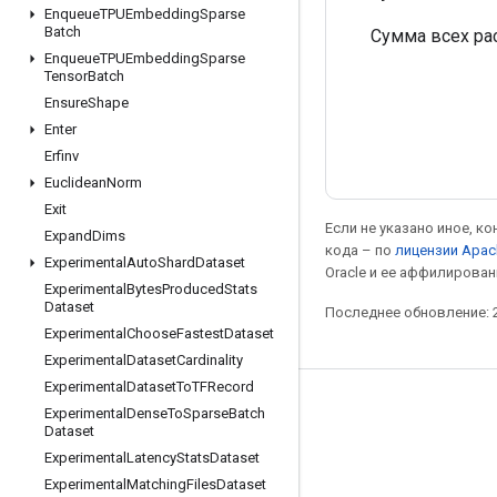
Enqueue
TPUEmbedding
Sparse
Batch
Сумма всех ра
Enqueue
TPUEmbedding
Sparse
Tensor
Batch
Ensure
Shape
Enter
Erfinv
Euclidean
Norm
Exit
Если не указано иное, к
Expand
Dims
кода – по
лицензии Apac
Experimental
Auto
Shard
Dataset
Oracle и ее аффилирован
Experimental
Bytes
Produced
Stats
Dataset
Последнее обновление: 2
Experimental
Choose
Fastest
Dataset
Experimental
Dataset
Cardinality
Experimental
Dataset
To
TFRecord
Мы в социальных сетях
Experimental
Dense
To
Sparse
Batch
Dataset
Блог
Experimental
Latency
Stats
Dataset
Форум
Experimental
Matching
Files
Dataset