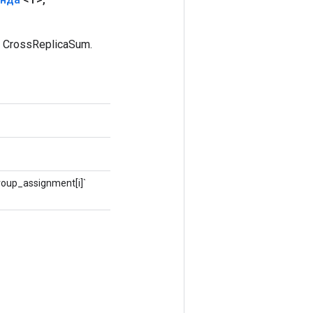
CrossReplicaSum.
oup_assignment[i]`