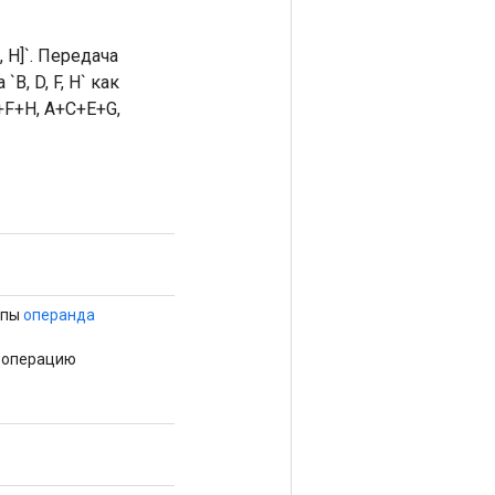
, H]`. Передача
 `B, D, F, H` как
+F+H, A+C+E+G,
ппы
операнда
ю операцию