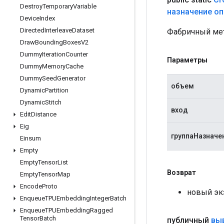
Destroy
Temporary
Variable
назначение о
Device
Index
Directed
Interleave
Dataset
Фабричный мет
Draw
Bounding
Boxes
V2
Dummy
Iteration
Counter
Параметры
Dummy
Memory
Cache
Dummy
Seed
Generator
объем
Dynamic
Partition
Dynamic
Stitch
вход
Edit
Distance
Eig
группаНазначе
Einsum
Empty
Empty
Tensor
List
Возврат
Empty
Tensor
Map
Encode
Proto
новый эк
Enqueue
TPUEmbedding
Integer
Batch
Enqueue
TPUEmbedding
Ragged
Tensor
Batch
публичный
вы