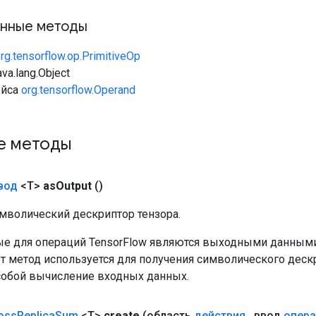
нные методы
rg.tensorflow.op.PrimitiveOp
va.lang.Object
ейса
org.tensorflow.Operand
е методы
вод
<T>
as
Output
()
мволический дескриптор тензора.
е для операций TensorFlow являются выходными данными
от метод используется для получения символического деск
собой вычисление входных данных.
oss
Replica
Sum
<T>
create
(область
действия
,
ввод
опер