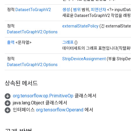
정적
DatasetToGraphV2
생성
(
범위
범위,
피연산자
<?> inputDat
새로운 DatasetToGraphV2 작업을
정적
externalStatePolicy
(긴 externalState
DatasetToGraphV2.Options
출력
<문자열>
그래프
()
데이터세트의 그래프 표현입니다(직렬화된 G
정적
StripDeviceAssignment
(부울 StripDe
DatasetToGraphV2.Options
상속된 메서드
org.tensorflow.op.PrimitiveOp
클래스에서
java.lang.Object 클래스에서
인터페이스
org.tensorflow.Operand
에서