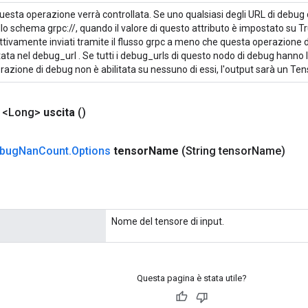
uesta operazione verrà controllata. Se uno qualsiasi degli URL di debug
llo schema grpc://, quando il valore di questo attributo è impostato su Tr
ttivamente inviati tramite il flusso grpc a meno che questa operazione 
itata nel debug_url . Se tutti i debug_urls di questo nodo di debug hanno
erazione di debug non è abilitata su nessuno di essi, l'output sarà un Te
a <Long>
uscita
()
bug
Nan
Count
.
Options
tensor
Name
(String tensor
Name)
Nome del tensore di input.
Questa pagina è stata utile?