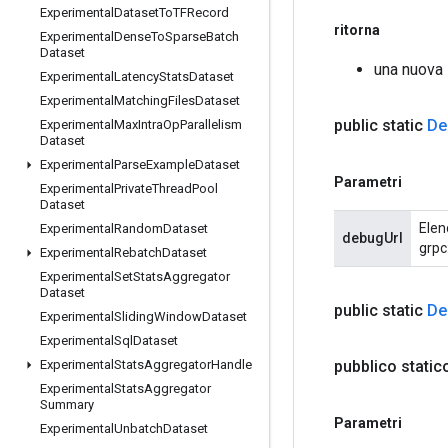
Experimental
Dataset
To
TFRecord
ritorna
Experimental
Dense
To
Sparse
Batch
Dataset
una nuova
Experimental
Latency
Stats
Dataset
Experimental
Matching
Files
Dataset
public static
De
Experimental
Max
Intra
Op
Parallelism
Dataset
Experimental
Parse
Example
Dataset
Parametri
Experimental
Private
Thread
Pool
Dataset
Elen
Experimental
Random
Dataset
debugUrl
grpc
Experimental
Rebatch
Dataset
Experimental
Set
Stats
Aggregator
Dataset
public static
De
Experimental
Sliding
Window
Dataset
Experimental
Sql
Dataset
pubblico stati
Experimental
Stats
Aggregator
Handle
Experimental
Stats
Aggregator
Summary
Parametri
Experimental
Unbatch
Dataset