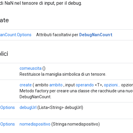
di NaN nel tensore di input, per il debug.
cate
Debug
Nan
Count
anCount.Options
Attributi facoltativi per
ici
comeuscita
()
Restituisce la maniglia simbolica di un tensore.
create
( ambito
ambito
, input
operando
<T>,
opzioni...
opzion
Metodo factory per creare una classe che racchiude una nu
DebugNanCount.
Options
debugUrl
(Lista<String> debugUrl)
Options
nomedispositivo
(Stringa nomedispositivo)