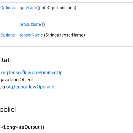
Options
gateGrpc
(gateGrpc booleano)
produzione
()
Options
tensorName
(Stringa tensorName)
tati
e
org.tensorflow.op.PrimitiveOp
 java.lang.Object
ccia
org.tensorflow.Operand
bblici
o <Long>
as
Output
()