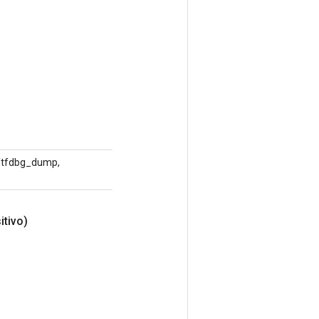
oo/tfdbg_dump,
itivo)