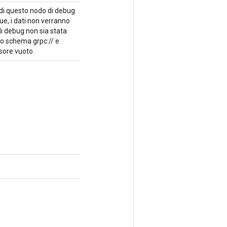
 di questo nodo di debug
ue, i dati non verranno
di debug non sia stata
 lo schema grpc:// e
nsore vuoto.