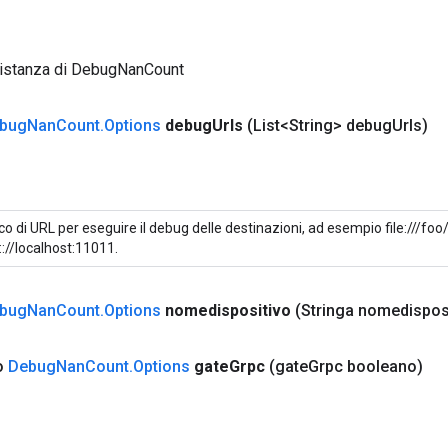
 istanza di DebugNanCount
bug
Nan
Count
.
Options
debug
Urls
(List<String> debug
Urls)
co di URL per eseguire il debug delle destinazioni, ad esempio file:///f
:://localhost:11011.
bug
Nan
Count
.
Options
nomedispositivo
(Stringa nomedispos
co
Debug
Nan
Count
.
Options
gate
Grpc
(gate
Grpc booleano)