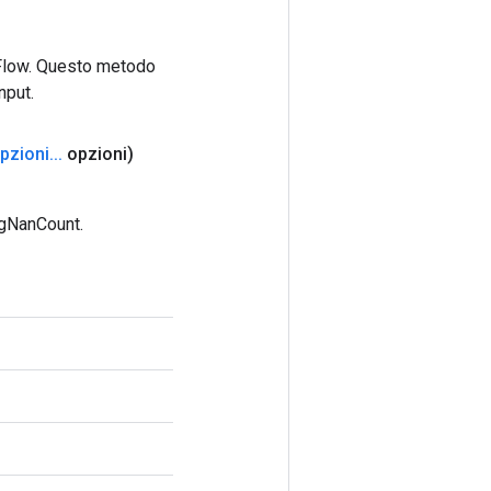
rFlow. Questo metodo
nput.
pzioni
.
.
.
opzioni)
ugNanCount.