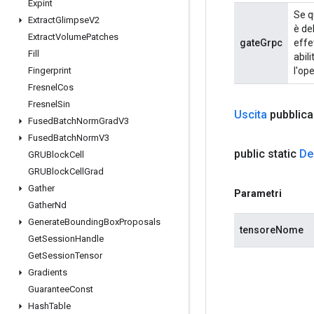
Expint
Se q
Extract
Glimpse
V2
è de
Extract
Volume
Patches
gateGrpc
effe
Fill
abil
l'op
Fingerprint
Fresnel
Cos
Fresnel
Sin
Uscita
pubblic
Fused
Batch
Norm
Grad
V3
Fused
Batch
Norm
V3
public static
De
GRUBlock
Cell
GRUBlock
Cell
Grad
Gather
Parametri
Gather
Nd
Generate
Bounding
Box
Proposals
tensoreNome
Get
Session
Handle
Get
Session
Tensor
Gradients
Guarantee
Const
Hash
Table