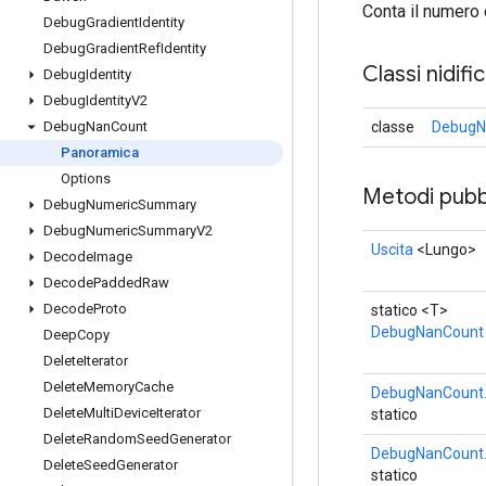
Conta il numero 
Debug
Gradient
Identity
Debug
Gradient
Ref
Identity
Classi nidifi
Debug
Identity
Debug
Identity
V2
classe
DebugN
Debug
Nan
Count
Panoramica
Options
Metodi pubbl
Debug
Numeric
Summary
Debug
Numeric
Summary
V2
Uscita
<Lungo>
Decode
Image
Decode
Padded
Raw
Decode
Proto
statico <T>
DebugNanCount
Deep
Copy
Delete
Iterator
Delete
Memory
Cache
DebugNanCount.
Delete
Multi
Device
Iterator
statico
Delete
Random
Seed
Generator
DebugNanCount.
Delete
Seed
Generator
statico