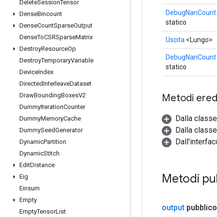
Delete
Session
Tensor
DebugNanCount.
Dense
Bincount
statico
Dense
Count
Sparse
Output
Dense
To
CSRSparse
Matrix
Uscita
<Lungo>
Destroy
Resource
Op
DebugNanCount.
Destroy
Temporary
Variable
statico
Device
Index
Directed
Interleave
Dataset
Draw
Bounding
Boxes
V2
Metodi eredi
Dummy
Iteration
Counter
Dalla class
Dummy
Memory
Cache
Dalla classe
Dummy
Seed
Generator
Dall'interfa
Dynamic
Partition
Dynamic
Stitch
Edit
Distance
Metodi pu
Eig
Einsum
Empty
output
pubblic
Empty
Tensor
List