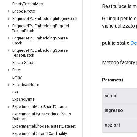
Empty
Tensor
Map
Restituisce la m
Encode
Proto
Gli input per le
Enqueue
TPUEmbedding
Integer
Batch
viene utilizzato
Enqueue
TPUEmbedding
Ragged
Tensor
Batch
Enqueue
TPUEmbedding
Sparse
public static
De
Batch
Enqueue
TPUEmbedding
Sparse
Tensor
Batch
Metodo factory 
Ensure
Shape
Enter
Erfinv
Parametri
Euclidean
Norm
Exit
scopo
Expand
Dims
Experimental
Auto
Shard
Dataset
ingresso
Experimental
Bytes
Produced
Stats
Dataset
opzioni
Experimental
Choose
Fastest
Dataset
Experimental
Dataset
Cardinality