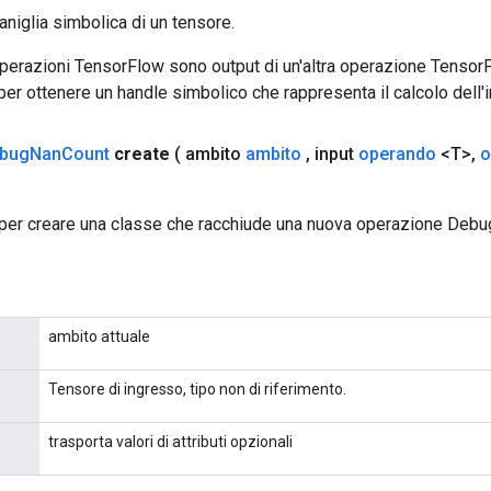
aniglia simbolica di un tensore.
 operazioni TensorFlow sono output di un'altra operazione Tenso
 per ottenere un handle simbolico che rappresenta il calcolo dell'i
bug
Nan
Count
create
( ambito
ambito
,
input
operando
<T>
,
o
per creare una classe che racchiude una nuova operazione Deb
ambito attuale
Tensore di ingresso, tipo non di riferimento.
trasporta valori di attributi opzionali