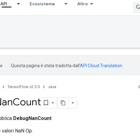
API
Ecosistema
Altro
Questa pagina è stata tradotta dall'
API Cloud Translation
.
TensorFlow v2.3.0
Java
Nan
Count
bblica
DebugNanCount
 valori NaN Op.