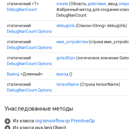
статический <T>
create
(Область
действия
, ввод
опер
DebugNanCount
Фабричный метод для создания клас
DebugNanCount.
статический
debugUrls
(Список<String> debugUrls)
DebugNanCount.Options
статический
имя_устройства
(строка имя_устройс
DebugNanCount.Options
статический
gotedGrpc
(логическое значение Gate
DebugNanCount.Options
Вывод
<Длинный>
выход
()
статический
tensorName
(Строка tensorName)
DebugNanCount.Options
Унаследованные методы
tch
Из класса
org.tensorflow.op.PrimitiveOp
ch
Из класса java.lang.Object