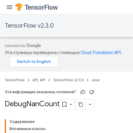
TensorFlow v2.3.0
Эта страница переведена с помощью
Cloud Translation API
.
TensorFlow
API, API
TensorFlow v2.3.0
Java
Эта информация оказалась полезной?
Debug
Nan
Count
Содержание
Вложенные классы