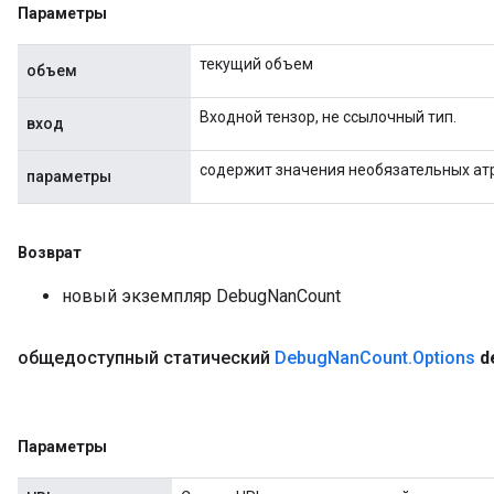
Параметры
текущий объем
объем
Входной тензор, не ссылочный тип.
вход
содержит значения необязательных ат
параметры
Возврат
новый экземпляр DebugNanCount
общедоступный статический
Debug
Nan
Count
.
Options
d
Параметры