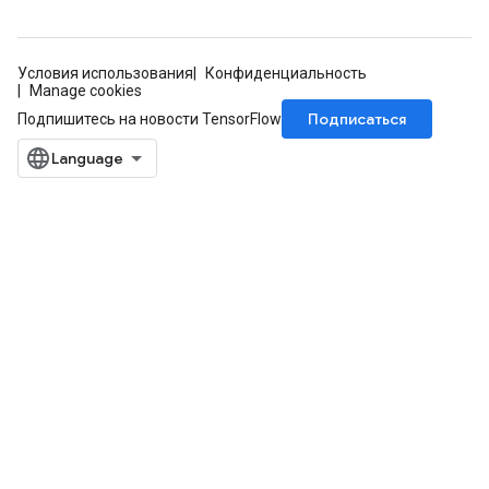
sGradAccumDebug
Условия использования
Конфиденциальность
escentParameters
Manage cookies
DescentParametersGradAccumDebug
Подписаться
Подпишитесь на новости TensorFlow