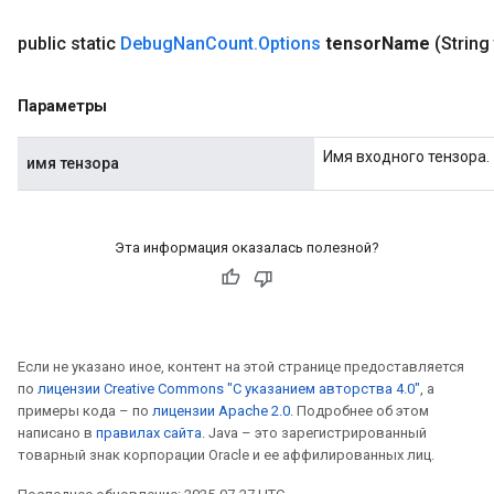
public static
Debug
Nan
Count
.
Options
tensor
Name
(String
Параметры
Имя входного тензора.
имя тензора
Эта информация оказалась полезной?
Если не указано иное, контент на этой странице предоставляется
по
лицензии Creative Commons "С указанием авторства 4.0"
, а
примеры кода – по
лицензии Apache 2.0
. Подробнее об этом
написано в
правилах сайта
. Java – это зарегистрированный
товарный знак корпорации Oracle и ее аффилированных лиц.