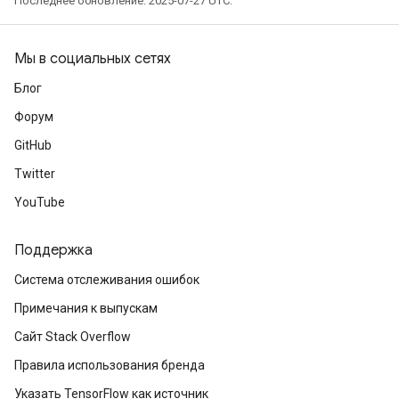
Последнее обновление: 2025-07-27 UTC.
Мы в социальных сетях
Блог
adAccumDebug
Форум
sGradAccumDebug
GitHub
Twitter
sGradAccumDebug
YouTube
rameters
Поддержка
adAccumDebug
rameters
Система отслеживания ошибок
rs
Примечания к выпускам
rsGradAccumDebug
ameters
Сайт Stack Overflow
rametersGradAccumDebug
Правила использования бренда
ers
Указать TensorFlow как источник
tersGradAccumDebug