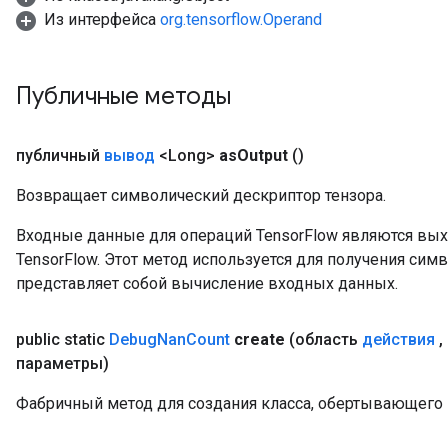
Из интерфейса
org.tensorflow.Operand
Публичные методы
публичный
вывод
<Long>
as
Output
()
Возвращает символический дескриптор тензора.
Входные данные для операций TensorFlow являются вы
TensorFlow. Этот метод используется для получения сим
представляет собой вычисление входных данных.
public static
Debug
Nan
Count
create
(область
действия
,
параметры)
Фабричный метод для создания класса, обертывающего