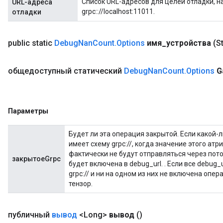
Список URL-адресов для целей отладки, нап
URL-адреса
grpc:://localhost:11011.
отладки
public static
Debug
Nan
Count
.
Options
имя
_
устройства
(S
общедоступный статический
Debug
Nan
Count
.
Options
G
Параметры
Будет ли эта операция закрытой. Если какой-л
имеет схему grpc://, когда значение этого атр
фактически не будут отправляться через поток
закрытоеGrpc
будет включена в debug_url. . Если все debug_
grpc:// и ни на одном из них не включена опер
тензор.
публичный
вывод
<Long>
вывод
()