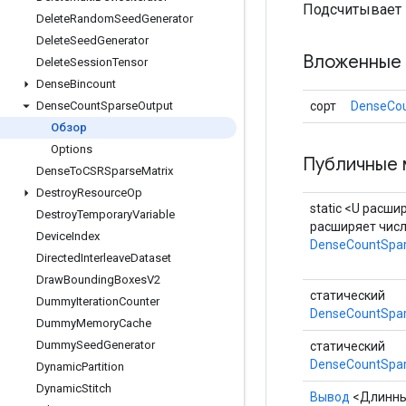
Подсчитывает 
Delete
Random
Seed
Generator
Delete
Seed
Generator
Вложенные 
Delete
Session
Tensor
Dense
Bincount
сорт
DenseCou
Dense
Count
Sparse
Output
Обзор
Options
Публичные 
Dense
To
CSRSparse
Matrix
Destroy
Resource
Op
static <U расши
Destroy
Temporary
Variable
расширяет чис
Device
Index
DenseCountSpa
Directed
Interleave
Dataset
Draw
Bounding
Boxes
V2
статический
Dummy
Iteration
Counter
DenseCountSpar
Dummy
Memory
Cache
Dummy
Seed
Generator
статический
DenseCountSpar
Dynamic
Partition
Dynamic
Stitch
Вывод
<Длинн