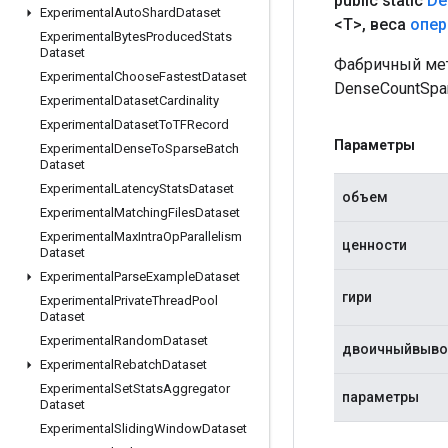
public static
De
Experimental
Auto
Shard
Dataset
<T>
,
веса
опер
Experimental
Bytes
Produced
Stats
Dataset
Фабричный мет
Experimental
Choose
Fastest
Dataset
DenseCountSpar
Experimental
Dataset
Cardinality
Experimental
Dataset
To
TFRecord
Параметры
Experimental
Dense
To
Sparse
Batch
Dataset
Experimental
Latency
Stats
Dataset
объем
Experimental
Matching
Files
Dataset
Experimental
Max
Intra
Op
Parallelism
ценности
Dataset
Experimental
Parse
Example
Dataset
гири
Experimental
Private
Thread
Pool
Dataset
Experimental
Random
Dataset
двоичныйвыв
Experimental
Rebatch
Dataset
Experimental
Set
Stats
Aggregator
параметры
Dataset
Experimental
Sliding
Window
Dataset