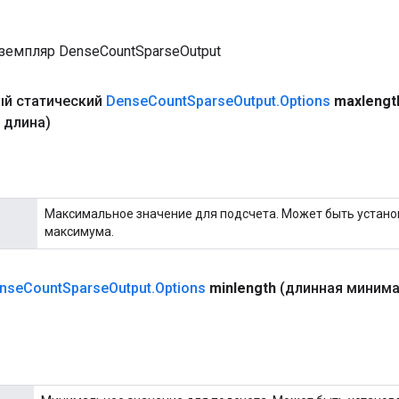
земпляр DenseCountSparseOutput
й статический
Dense
Count
Sparse
Output
.
Options
maxlengt
 длина)
Максимальное значение для подсчета. Может быть установ
максимума.
nse
Count
Sparse
Output
.
Options
minlength
(длинная минима