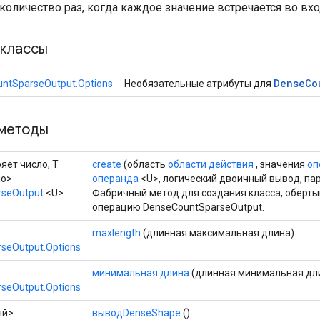
количество раз, когда каждое значение встречается во вх
классы
Dense
Co
ntSparseOutput.Options
Необязательные атрибуты для
методы
ряет число, T
create
(область
области действия
, значения
оп
ло>
операнда
<U>, логический двоичный вывод, п
rseOutput
<U>
Фабричный метод для создания класса, оберт
операцию DenseCountSparseOutput.
maxlength
(длинная максимальная длина)
seOutput.Options
минимальная длина
(длинная минимальная дл
seOutput.Options
ый>
выводDenseShape
()