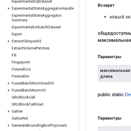
Experimental
Sql
Dataset
Возврат
Experimental
Stats
Aggregator
Handle
Experimental
Stats
Aggregator
новый эк
Summary
Experimental
Unbatch
Dataset
общедоступны
Expint
максимальная
Extract
Glimpse
V2
Extract
Volume
Patches
Fill
Параметры
Fingerprint
Fresnel
Cos
максимальная
длина
Fresnel
Sin
Fused
Batch
Norm
Grad
V3
Fused
Batch
Norm
V3
public static
De
GRUBlock
Cell
GRUBlock
Cell
Grad
Gather
Параметры
Gather
Nd
Generate
Bounding
Box
Proposals