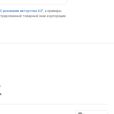
С указанием авторства 4.0"
, а примеры
гистрированный товарный знак корпорации
а
к