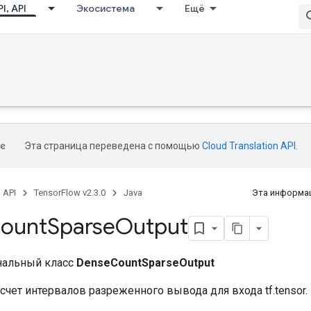
I, API
Экосистема
Ещё
Эта страница переведена с помощью
Cloud Translation API
.
, API
TensorFlow v2.3.0
Java
Эта информац
ount
Sparse
Output
нальный класс
DenseCountSparseOutput
чет интервалов разреженного вывода для входа tf.tensor.