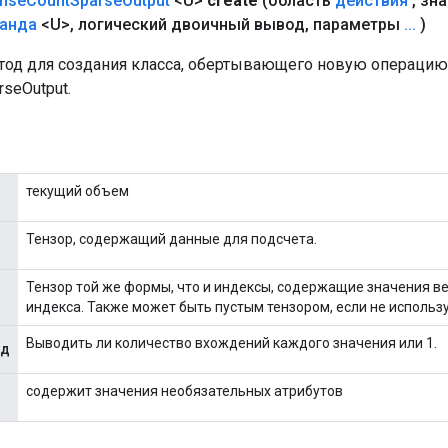
nse
Count
Sparse
Output
<U>
create
(область
действия
,
зна
анда
<U>
,
логический двоичный вывод
,
параметры
.
.
.
)
од для создания класса, обертывающего новую операцию
seOutput.
текущий объем
Тензор, содержащий данные для подсчета.
Тензор той же формы, что и индексы, содержащие значения в
индекса. Также может быть пустым тензором, если не использу
Выводить ли количество вхождений каждого значения или 1.
од
содержит значения необязательных атрибутов