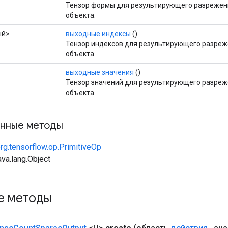
Тензор формы для результирующего разрежен
объекта.
ый>
выходные индексы
()
Тензор индексов для результирующего разреж
объекта.
выходные значения
()
Тензор значений для результирующего разреж
объекта.
нные методы
rg.tensorflow.op.PrimitiveOp
va.lang.Object
е методы