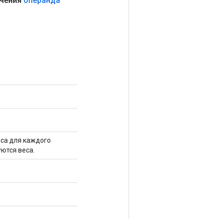
чения
операнда
еса для каждого
ются веса.