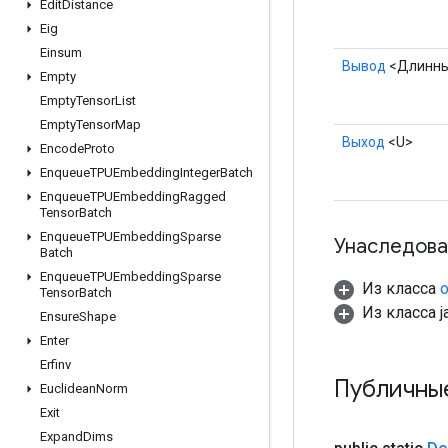
Edit
Distance
Eig
Einsum
Вывод
<Длинн
Empty
Empty
Tensor
List
Empty
Tensor
Map
Выход
<U>
Encode
Proto
Enqueue
TPUEmbedding
Integer
Batch
Enqueue
TPUEmbedding
Ragged
Tensor
Batch
Enqueue
TPUEmbedding
Sparse
Унаследова
Batch
Enqueue
TPUEmbedding
Sparse
Из класса
o
Tensor
Batch
Из класса ja
Ensure
Shape
Enter
Erfinv
Публичны
Euclidean
Norm
Exit
Expand
Dims