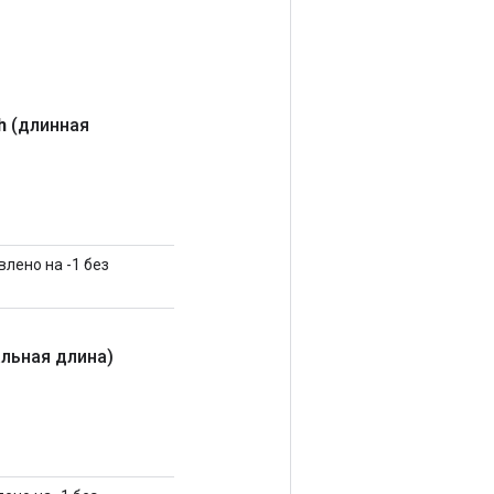
h
(длинная
лено на -1 без
льная длина)