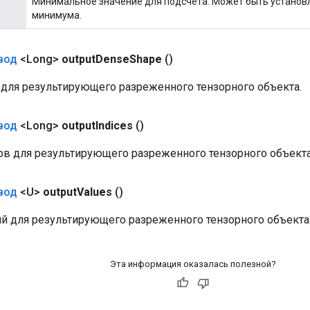
Минимальное значение для подсчета. Может быть установл
минимума.
вод
<Long>
output
Dense
Shape
()
для результирующего разреженного тензорного объекта.
вод
<Long>
output
Indices
()
ов для результирующего разреженного тензорного объекта
вод
<U>
output
Values
​​()
ий для результирующего разреженного тензорного объекта
Эта информация оказалась полезной?