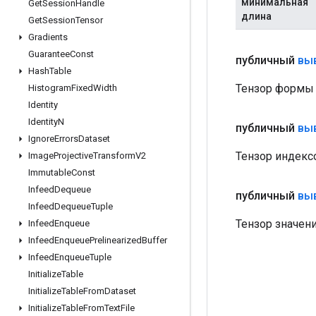
минимальная
Get
Session
Handle
длина
Get
Session
Tensor
Gradients
Guarantee
Const
публичный
вы
Hash
Table
Тензор формы 
Histogram
Fixed
Width
Identity
Identity
N
публичный
вы
Ignore
Errors
Dataset
Тензор индекс
Image
Projective
Transform
V2
Immutable
Const
Infeed
Dequeue
публичный
вы
Infeed
Dequeue
Tuple
Тензор значен
Infeed
Enqueue
Infeed
Enqueue
Prelinearized
Buffer
Infeed
Enqueue
Tuple
Initialize
Table
Initialize
Table
From
Dataset
Initialize
Table
From
Text
File