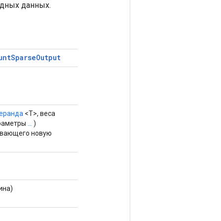
одных данных.
unt
Sparse
Output
еранда
<T>, веса
араметры
...
)
ывающего новую
ина)