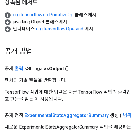
상속된 메서드
org.tensorflow.op.PrimitiveOp
클래스에서
java.lang.Object 클래스에서
인터페이스
org.tensorflow.Operand
에서
공개 방법
공개
출력
<String>
as
Output
()
텐서의 기호 핸들을 반환합니다.
TensorFlow 작업에 대한 입력은 다른 TensorFlow 작업의 
호 핸들을 얻는 데 사용됩니다.
공개 정적
Experimental
Stats
Aggregator
Summary
생성
(
범위
새로운 ExperimentalStatsAggregatorSummary 작업을