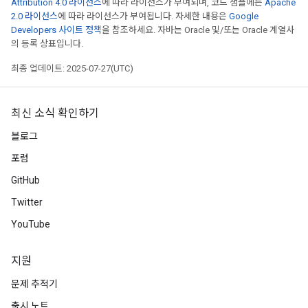
Attribution 4.0 라이선스
에 따라 라이선스가 부여되며, 코드 샘플에는
Apache
rameters
2.0 라이선스
에 따라 라이선스가 부여됩니다. 자세한 내용은
Google
Developers 사이트 정책
을 참조하세요. 자바는 Oracle 및/또는 Oracle 계열사
의 등록 상표입니다.
adAccumDebug
rameters
최종 업데이트: 2025-07-27(UTC)
rs
rsGradAccumDebug
최신 소식 확인하기
ameters
rametersGradAccumDebug
블로그
ers
포럼
tersGradAccumDebug
GitHub
sGradAccumDebug
Twitter
escentParameters
YouTube
DescentParametersGradAccumDebug
지원
문제 추적기
출시 노트