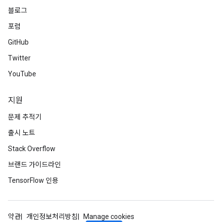
블로그
adAccumDebug
포럼
sGradAccumDebug
GitHub
Twitter
sGradAccumDebug
YouTube
rameters
adAccumDebug
지원
rameters
문제 추적기
rs
출시 노트
rsGradAccumDebug
ameters
Stack Overflow
rametersGradAccumDebug
브랜드 가이드라인
ers
TensorFlow 인용
tersGradAccumDebug
sGradAccumDebug
약관
개인정보처리방침
Manage cookies
escentParameters