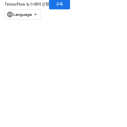
구독
TensorFlow 뉴스레터 신청
DescentParametersGradAccumDebug