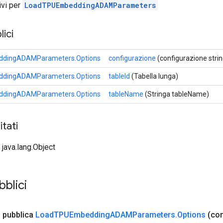
tivi per
LoadTPUEmbeddingADAMParameters
ici
ddingADAMParameters.Options
configurazione
(configurazione stri
ddingADAMParameters.Options
tableId
(Tabella lunga)
ddingADAMParameters.Options
tableName
(Stringa tableName)
tati
 java.lang.Object
bblici
e
pubblica
Load
TPUEmbedding
ADAMParameters
.
Options
(con