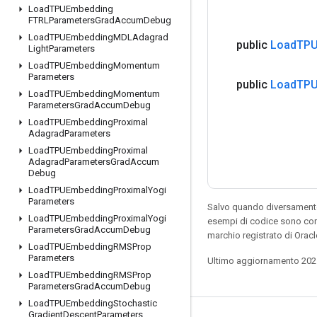
Load
TPUEmbedding
FTRLParameters
Grad
Accum
Debug
Load
TPUEmbedding
MDLAdagrad
public
Load
TPU
Light
Parameters
Load
TPUEmbedding
Momentum
Parameters
public
Load
TPU
Load
TPUEmbedding
Momentum
Parameters
Grad
Accum
Debug
Load
TPUEmbedding
Proximal
Adagrad
Parameters
Load
TPUEmbedding
Proximal
Adagrad
Parameters
Grad
Accum
Debug
Load
TPUEmbedding
Proximal
Yogi
Parameters
Salvo quando diversamente 
Load
TPUEmbedding
Proximal
Yogi
esempi di codice sono con
Parameters
Grad
Accum
Debug
marchio registrato di Oracl
Load
TPUEmbedding
RMSProp
Parameters
Ultimo aggiornamento 202
Load
TPUEmbedding
RMSProp
Parameters
Grad
Accum
Debug
Load
TPUEmbedding
Stochastic
Gradient
Descent
Parameters