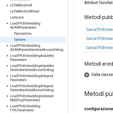
Attributi facolta
LSTMBlock
Cell
LSTMBlock
Cell
Grad
Metodi pubbl
Lin
Space
Load
TPUEmbedding
ADAMParameters
CaricaTPUEmbe
Panoramica
CaricaTPUEmbe
Options
Load
TPUEmbedding
CaricaTPUEmbe
ADAMParameters
Grad
Accum
Debug
Load
TPUEmbedding
Adadelta
Parameters
Metodi eredi
Load
TPUEmbedding
Adadelta
Parameters
Grad
Accum
Debug
Dalla classe
Load
TPUEmbedding
Adagrad
Parameters
Load
TPUEmbedding
Adagrad
Parameters
Grad
Accum
Debug
Metodi pu
Load
TPUEmbedding
Centered
RMSProp
Parameters
Load
TPUEmbedding
configurazion
FTRLParameters