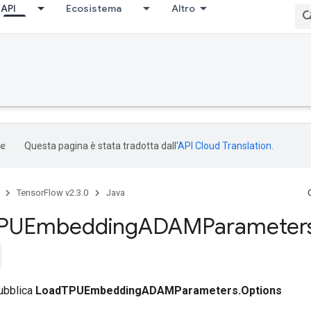
API
Ecosistema
Altro
Questa pagina è stata tradotta dall'
API Cloud Translation
.
TensorFlow v2.3.0
Java
PUEmbedding
ADAMParameter
pubblica
LoadTPUEmbeddingADAMParameters.Options