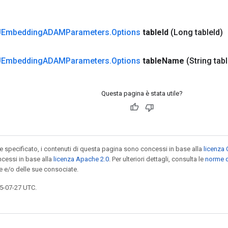
Embedding
ADAMParameters
.
Options
table
Id
(Long table
Id)
Embedding
ADAMParameters
.
Options
table
Name
(String tab
Questa pagina è stata utile?
specificato, i contenuti di questa pagina sono concessi in base alla
licenza 
cessi in base alla
licenza Apache 2.0
. Per ulteriori dettagli, consulta le
norme d
e e/o delle sue consociate.
5-07-27 UTC.