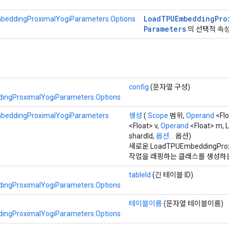
Load
TPUEmbedding
Pro
eddingProximalYogiParameters.Options
Parameters
의 선택적 속
config
(문자열 구성)
ngProximalYogiParameters.Options
eddingProximalYogiParameters
생성
(
Scope
범위,
Operand
<Fl
<Float> v,
Operand
<Float> m, 
shardId,
옵션...
옵션)
새로운 LoadTPUEmbeddingProx
작업을 래핑하는 클래스를 생성하
tableId
(긴 테이블 ID)
ngProximalYogiParameters.Options
테이블이름
(문자열 테이블이름)
ngProximalYogiParameters.Options