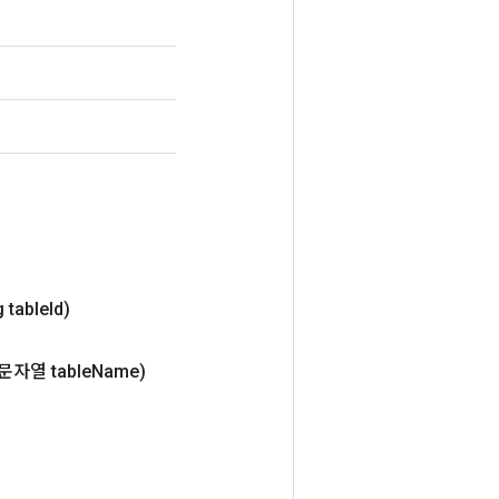
 table
Id)
(문자열 table
Name)