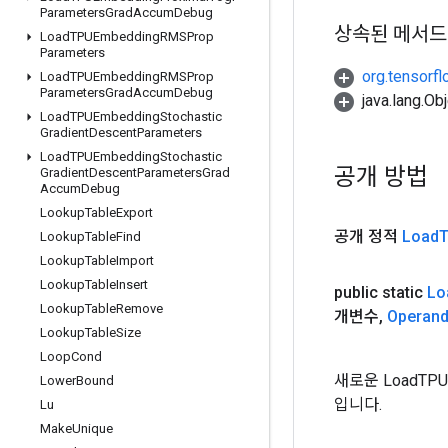
Parameters
Grad
Accum
Debug
상속된 메서드
Load
TPUEmbedding
RMSProp
Parameters
org.tensorfl
Load
TPUEmbedding
RMSProp
Parameters
Grad
Accum
Debug
java.lang.
Load
TPUEmbedding
Stochastic
Gradient
Descent
Parameters
Load
TPUEmbedding
Stochastic
공개 방법
Gradient
Descent
Parameters
Grad
Accum
Debug
Lookup
Table
Export
공개 정적
Load
Lookup
Table
Find
Lookup
Table
Import
Lookup
Table
Insert
public static
Lo
Lookup
Table
Remove
개변수
,
Operan
Lookup
Table
Size
Loop
Cond
새로운 LoadTPU
Lower
Bound
입니다.
Lu
Make
Unique