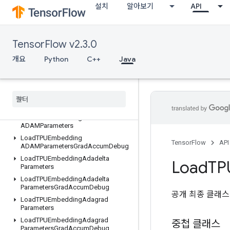
설치
알아보기
API
IsotonicRegression
IteratorGetDevice
KMC2ChainInitialization
TensorFlow v2.3.0
KmeansPlusPlusInitialization
KthOrderStatistic
개요
Python
C++
Java
LMDBDataset
LSTMBlock
Cell
LSTMBlock
Cell
Grad
Lin
Space
Load
TPUEmbedding
ADAMParameters
Load
TPUEmbedding
TensorFlow
API
ADAMParameters
Grad
Accum
Debug
Load
TPUEmbedding
Adadelta
Load
TP
Parameters
Load
TPUEmbedding
Adadelta
Parameters
Grad
Accum
Debug
공개 최종 클래
Load
TPUEmbedding
Adagrad
Parameters
Load
TPUEmbedding
Adagrad
중첩 클래스
Parameters
Grad
Accum
Debug