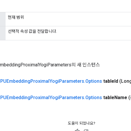
현재 범위
선택적 속성 값을 전달합니다.
mbeddingProximalYogiParameters의 새 인스턴스
TPUEmbedding
Proximal
Yogi
Parameters
.
Options
table
Id
(Long
TPUEmbedding
Proximal
Yogi
Parameters
.
Options
table
Name
도움이 되었나요?