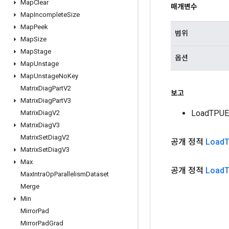
Map
Clear
매개변수
Map
Incomplete
Size
Map
Peek
범위
Map
Size
Map
Stage
옵션
Map
Unstage
Map
Unstage
No
Key
Matrix
Diag
Part
V2
보고
Matrix
Diag
Part
V3
LoadTPUE
Matrix
Diag
V2
Matrix
Diag
V3
Matrix
Set
Diag
V2
공개 정적
Load
Matrix
Set
Diag
V3
Max
공개 정적
Load
Max
Intra
Op
Parallelism
Dataset
Merge
Min
Mirror
Pad
Mirror
Pad
Grad