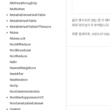
Mlir
Passthrough
Op
Mul
No
Nan
Mutable
Dense
Hash
Table
달리 명시되지 않는 한 이 
Mutable
Hash
Table
따라 라이선스가 부여됩니다.
Mutable
Hash
Table
Of
Tensors
Mutex
최종 업데이트: 2025-07-26(
Mutex
Lock
Nccl
All
Reduce
Nccl
Broadcast
최신 소식 확인하기
Nccl
Reduce
Ndtri
블로그
Nearest
Neighbors
포럼
Next
After
GitHub
Next
Iteration
No
Op
Twitter
Non
Deterministic
Ints
YouTube
Non
Max
Suppression
V5
Non
Serializable
Dataset
One
Hot