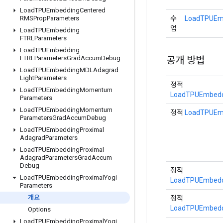
Load
TPUEmbedding
Centered
수
LoadTPUEmb
RMSProp
Parameters
업
Load
TPUEmbedding
FTRLParameters
Load
TPUEmbedding
공개 방법
FTRLParameters
Grad
Accum
Debug
Load
TPUEmbedding
MDLAdagrad
Light
Parameters
정적
Load
TPUEmbedding
Momentum
LoadTPUEmbeddi
Parameters
Load
TPUEmbedding
Momentum
정적
LoadTPUEmb
Parameters
Grad
Accum
Debug
Load
TPUEmbedding
Proximal
Adagrad
Parameters
Load
TPUEmbedding
Proximal
Adagrad
Parameters
Grad
Accum
Debug
정적
Load
TPUEmbedding
Proximal
Yogi
LoadTPUEmbeddi
Parameters
개요
정적
LoadTPUEmbeddi
Options
Load
TPUEmbedding
Proximal
Yogi