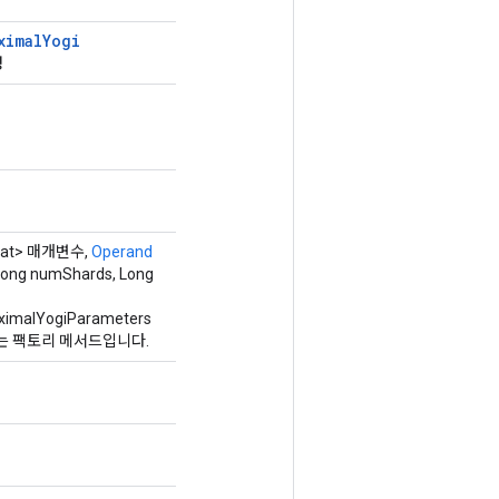
ximal
Yogi
성
oat> 매개변수,
Operand
Long numShards, Long
imalYogiParameters
는 팩토리 메서드입니다.