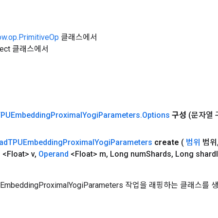
ow.op.PrimitiveOp
클래스에서
Object 클래스에서
TPUEmbedding
Proximal
Yogi
Parameters
.
Options
구성
(문자열 
ad
TPUEmbedding
Proximal
Yogi
Parameters
create
(
범위
범위
d
<Float> v
,
Operand
<Float> m
,
Long num
Shards
,
Long shard
EmbeddingProximalYogiParameters 작업을 래핑하는 클래