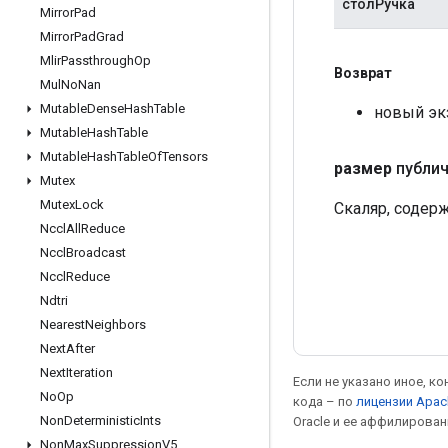
столРучка
Mirror
Pad
Mirror
Pad
Grad
Mlir
Passthrough
Op
Возврат
Mul
No
Nan
Mutable
Dense
Hash
Table
новый эк
Mutable
Hash
Table
Mutable
Hash
Table
Of
Tensors
размер
публи
Mutex
Mutex
Lock
Скаляр, содер
Nccl
All
Reduce
Nccl
Broadcast
Nccl
Reduce
Ndtri
Nearest
Neighbors
Next
After
Next
Iteration
Если не указано иное, к
No
Op
кода – по
лицензии Apac
Non
Deterministic
Ints
Oracle и ее аффилирован
Non
Max
Suppression
V5