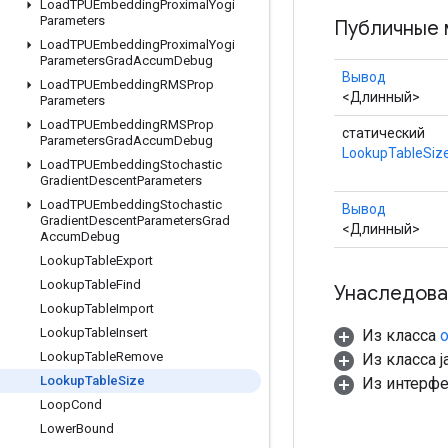
Load
TPUEmbedding
Proximal
Yogi
Parameters
Публичные 
Load
TPUEmbedding
Proximal
Yogi
Parameters
Grad
Accum
Debug
Вывод
Load
TPUEmbedding
RMSProp
<Длинный>
Parameters
Load
TPUEmbedding
RMSProp
статический
Parameters
Grad
Accum
Debug
LookupTableSiz
Load
TPUEmbedding
Stochastic
Gradient
Descent
Parameters
Load
TPUEmbedding
Stochastic
Вывод
Gradient
Descent
Parameters
Grad
<Длинный>
Accum
Debug
Lookup
Table
Export
Lookup
Table
Find
Унаследова
Lookup
Table
Import
Lookup
Table
Insert
Из класса
o
Lookup
Table
Remove
Из класса ja
Lookup
Table
Size
Из интерф
Loop
Cond
Lower
Bound