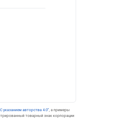
С указанием авторства 4.0"
, а примеры
гистрированный товарный знак корпорации