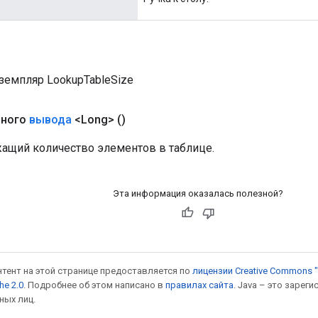
земпляр LookupTableSize
чного
вывода
<Long>
()
жащий количество элементов в таблице.
Эта информация оказалась полезной?
онтент на этой странице предоставляется по
лицензии Creative Commons "
he 2.0
. Подробнее об этом написано в
правилах сайта
. Java – это заре
ных лиц.