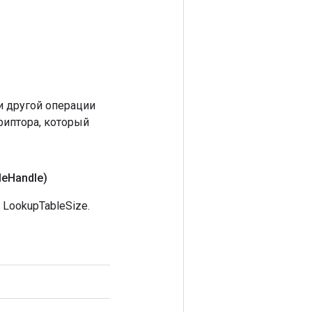
 другой операции
риптора, который
le
Handle)
LookupTableSize.