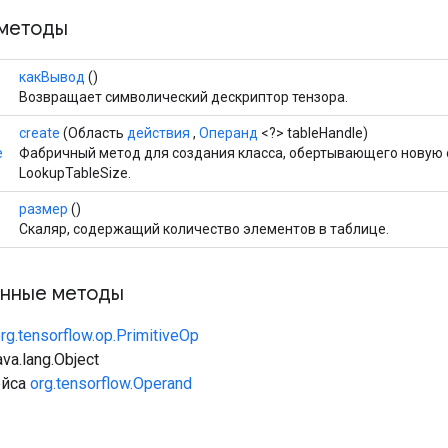
методы
какВывод
()
Возвращает символический дескриптор тензора.
create
(Область
действия
,
Операнд
<?> tableHandle)
e
Фабричный метод для создания класса, обертывающего новую
LookupTableSize.
размер
()
Скаляр, содержащий количество элементов в таблице.
нные методы
rg.tensorflow.op.PrimitiveOp
va.lang.Object
ейса
org.tensorflow.Operand