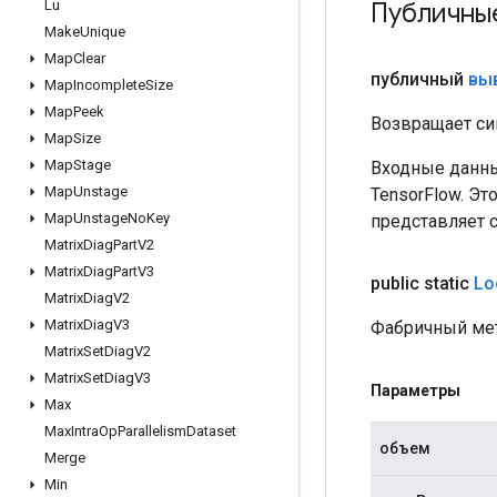
Публичны
Lu
Make
Unique
Map
Clear
публичный
вы
Map
Incomplete
Size
Map
Peek
Возвращает си
Map
Size
Map
Stage
Входные данны
Map
Unstage
TensorFlow. Эт
Map
Unstage
No
Key
представляет 
Matrix
Diag
Part
V2
Matrix
Diag
Part
V3
public static
Lo
Matrix
Diag
V2
Matrix
Diag
V3
Фабричный мет
Matrix
Set
Diag
V2
Matrix
Set
Diag
V3
Параметры
Max
Max
Intra
Op
Parallelism
Dataset
объем
Merge
Min