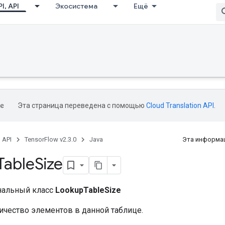
I, API
Экосистема
Ещё
Эта страница переведена с помощью
Cloud Translation API
.
, API
TensorFlow v2.3.0
Java
Эта информац
Table
Size
нальный класс
LookupTableSize
ичество элементов в данной таблице.