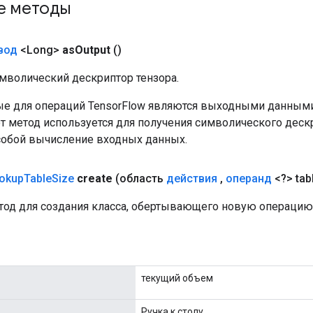
е методы
вод
<Long>
as
Output
()
мволический дескриптор тензора.
е для операций TensorFlow являются выходными данными
от метод используется для получения символического деск
собой вычисление входных данных.
okup
Table
Size
create
(область
действия
,
операнд
<?> tab
од для создания класса, обертывающего новую операцию 
текущий объем
Ручка к столу.