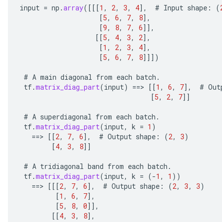
input
=
np
.
array
(
[[[
1
,
2
,
3
,
4
]
,
#
Input
shape
:
(
[
5
,
6
,
7
,
8
]
,
[
9
,
8
,
7
,
6
]]
,
[[
5
,
4
,
3
,
2
]
,
[
1
,
2
,
3
,
4
]
,
[
5
,
6
,
7
,
8
]]]
)
#
A
main
diagonal
from
each
batch
.
tf
.
matrix_diag_part
(
input
)
==
>
[[
1
,
6
,
7
]
,
#
Out
[
5
,
2
,
7
]]
#
A
superdiagonal
from
each
batch
.
tf
.
matrix_diag_part
(
input
,
k
=
1
)
==
>
[[
2
,
7
,
6
]
,
#
Output
shape
:
(
2
,
3
)
[
4
,
3
,
8
]]
#
A
tridiagonal
band
from
each
batch
.
tf
.
matrix_diag_part
(
input
,
k
=
(
-
1
,
1
))
==
>
[[[
2
,
7
,
6
]
,
#
Output
shape
:
(
2
,
3
,
3
)
[
1
,
6
,
7
]
,
[
5
,
8
,
0
]]
,
[[
4
,
3
,
8
]
,