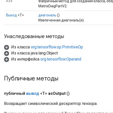
<T>
Фабричный метод для создания класса, о
MatrixDiagPartV2.
quantize
e
Выход
<Т>
диагональ
()
Извлеченная диагональ(и).
Унаследованные методы
Из класса
org.tensorflow.op.PrimitiveOp
Из класса java.lang.Object
Из интерфейса
org.tensorflow.Operand
Публичные методы
публичный
вывод
<T>
as
Output
()
Возвращает символический дескриптор тензора.