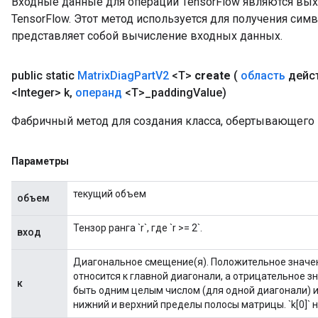
Входные данные для операций TensorFlow являются вы
TensorFlow. Этот метод используется для получения сим
представляет собой вычисление входных данных.
public static
Matrix
Diag
Part
V2
<T>
create
(
область
дейс
<Integer> k
,
операнд
<T>
_
padding
Value)
Фабричный метод для создания класса, обертывающего 
Параметры
текущий объем
объем
Тензор ранга `r`, где `r >= 2`.
вход
Диагональное смещение(я). Положительное значен
относится к главной диагонали, а отрицательное з
к
быть одним целым числом (для одной диагонали) 
нижний и верхний пределы полосы матрицы. `k[0]` н