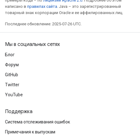
примеры кода – по
лицензии Apache 2.0
. Подробнее об этом
написано в
правилах сайта
. Java – это зарегистрированный
товарный знак корпорации Oracle и ее аффилированных лиц.
Последнее обновление: 2025-07-26 UTC.
Мы в социальных сетях
Блог
Форум
GitHub
sGradAccumDebug
rs
Twitter
tersGradAccumDebug
YouTube
rs
ersGradAccumDebug
Поддержка
Parameters
Система отслеживания ошибок
GradAccumDebug
Примечания к выпускам
Parameters