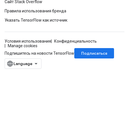
Сайт Stack Overflow
ters
etersGradAccumDebug
Правила использования бренда
arameters
Указать TensorFlow как источник
dParametersGradAccumDebug
meters
ametersGradAccumDebug
Условия использования
Конфиденциальность
ers
Manage cookies
tersGradAccumDebug
Подписаться
Подпишитесь на новости TensorFlow
ntDescentParameters
entDescentParametersGradAccumDebug