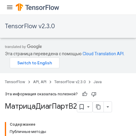
DescentParametersGradAccumDebug
TensorFlow v2.3.0
Эта страница переведена с помощью
Cloud Translation API
.
TensorFlow
API, API
TensorFlow v2.3.0
Java
Эта информация оказалась полезной?
МатрицаДиагПартВ2
Содержание
Публичные методы