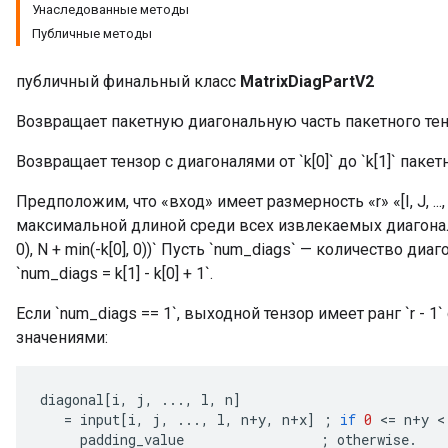
Унаследованные методы
Публичные методы
публичный финальный класс
MatrixDiagPartV2
Возвращает пакетную диагональную часть пакетного тен
Возвращает тензор с диагоналями от `k[0]` до `k[1]` пакетн
Предположим, что «вход» имеет размерность «r» «[I, J, ...,
максимальной длиной среди всех извлекаемых диагоналей,
0), N + min(-k[0], 0))` Пусть `num_diags` — количество ди
`num_diags = k[1] - k[0] + 1`.
Если `num_diags == 1`, выходной тензор имеет ранг `r - 1` с ф
значениями:
diagonal
[
i
,
j
,
...,
l
,
n
]
=
input
[
i
,
j
,
...,
l
,
n
+
y
,
n
+
x
]
;
if
0
<
=
n
+
y
 <
padding_value
;
otherwise
.