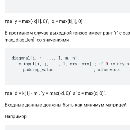
где `y = max(-k[1], 0)`, `x = max(k[1], 0)`.
В противном случае выходной тензор имеет ранг `r` с размер
max_diag_len]` со значениями:
diagonal
[
i
,
j
,
...,
l
,
m
,
n
]
=
input
[
i
,
j
,
...,
l
,
n
+
y
,
n
+
x
]
;
if
0
<
=
n
+
y
 <
padding_value
;
otherwise
.
где `d = k[1] - m`, `y = max(-d, 0)` и `x = max(d, 0)`.
Входные данные должны быть как минимум матрицей.
Например: