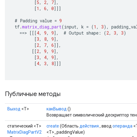
[
5
,
2
,
7
]
,
[
1
,
6
,
0
]]]
#
Padding
value
=
9
e
tf
.
matrix_diag_part
(
input
,
k
=
(
1
,
3
),
padding_va
==
>
[[[
4
,
9
,
9
]
,
#
Output
shape
:
(
2
,
3
,
3
)
[
3
,
8
,
9
]
,
[
2
,
7
,
6
]]
,
[[
2
,
9
,
9
]
,
[
3
,
4
,
9
]
,
quantize
[
4
,
3
,
8
]]]
e
dReluAndRequantize
ndRequantize
Публичные методы
Выход
<Т>
какВывод
()
Relu
Возвращает символический дескриптор тен
ReluAndRequantize
статический <T>
create
(Область
действия
, ввод
операнда
<
e
MatrixDiagPartV2
<T>_paddingValue)