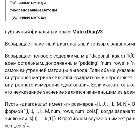
Публичные методы
Унаследованные методы
Публичные методы
публичный финальный класс
MatrixDiagV3
Возвращает пакетный диагональный тензор с заданным
Возвращает тензор с содержимым в `diagonal` как от `k[0]
всем остальным, дополненным `padding`. `num_rows` и 
самой внутренней матрицы вывода. Если оба не указаны,
внутренняя матрица является квадратной, и определяет 
внутреннего измерения «диагонали». Если указан только 
что неуказанное значение является наименьшим из возм
Пусть «диагональ» имеет «r» размеров «[I, J, ..., L, M, N]»
формой `[I, J, ..., L, M, num_rows, num_cols]`, когда задан
число или `k[0] == k[1]`). В противном случае он имеет ранг «
num_cols]».