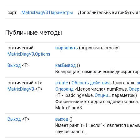
сорт
MatrixDiagV3.Параметры
Дополнительные атрибуты д
Публичные методы
статический
выровнять
(выровнять строку)
MatrixDiagV3.Options
Выход
<Т>
какВывод
()
Возвращает символический дескриптор 
статический <T>
create
(
Область действия
, Диагональ
о
MatrixDiagV3
<T>
Операнд
<Целое число> numRows,
Опер
<T>_paddingValue,
Опции...
параметры)
Фабричный метод для создания класса
MatrixDiagV3.
Выход
<Т>
выход
()
Имеет ранг `r+1`, если `k` является целым
случае ранг `r`.