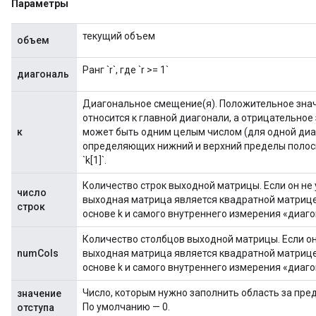
Параметры
текущий объем
объем
Ранг `r`, где `r >= 1`
диагональ
Диагональное смещение(я). Положительное знач
относится к главной диагонали, а отрицательное
к
может быть одним целым числом (для одной диаг
определяющих нижний и верхний пределы полосы
`k[1]`.
Количество строк выходной матрицы. Если он не 
число
выходная матрица является квадратной матрице
строк
основе k и самого внутреннего измерения «диаго
Количество столбцов выходной матрицы. Если он 
numCols
выходная матрица является квадратной матрице
основе k и самого внутреннего измерения «диаго
Число, которым нужно заполнить область за пре
значение
По умолчанию — 0.
отступа