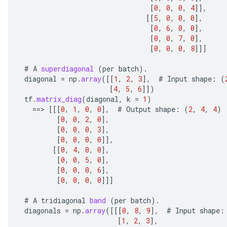
[
0
,
0
,
0
,
4
]]
,
e
[[
5
,
0
,
0
,
0
]
,
[
0
,
6
,
0
,
0
]
,
[
0
,
0
,
7
,
0
]
,
[
0
,
0
,
0
,
8
]]]
#
A
superdiagonal
(
per
batch
).
quantize
diagonal
=
np
.
array
(
[[
1
,
2
,
3
]
,
#
Input
shape
:
(
e
[
4
,
5
,
6
]]
)
dReluAndRequantize
tf
.
matrix_diag
(
diagonal
,
k
=
1
)
==
>
[[[
0
,
1
,
0
,
0
]
,
#
Output
shape
:
(
2
,
4
,
4
)
[
0
,
0
,
2
,
0
]
,
ndRequantize
[
0
,
0
,
0
,
3
]
,
[
0
,
0
,
0
,
0
]]
,
[[
0
,
4
,
0
,
0
]
,
Relu
[
0
,
0
,
5
,
0
]
,
[
0
,
0
,
0
,
6
]
,
ReluAndRequantize
[
0
,
0
,
0
,
0
]]]
e
#
A
tridiagonal
band
(
per
batch
).
diagonals
=
np
.
array
(
[[[
0
,
8
,
9
]
,
#
Input
shape
:
quantize
[
1
,
2
,
3
]
,