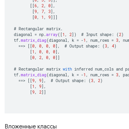
[[
6
,
2
,
0
]
,
[
9
,
7
,
3
]
,
[
0
,
1
,
9
]]]
#
Rectangular
matrix
.
diagonal
=
np
.
array
(
[
1
,
2
]
)
#
Input
shape
:
(
2
)
tf
.
matrix_diag
(
diagonal
,
k
=
-
1
,
num_rows
=
3
,
nu
==
>
[[
0
,
0
,
0
,
0
]
,
#
Output
shape
:
(
3
,
4
)
[
1
,
0
,
0
,
0
]
,
[
0
,
2
,
0
,
0
]]
#
Rectangular
matrix
with
inferred
num_cols
and
p
tf
.
matrix_diag
(
diagonal
,
k
=
-
1
,
num_rows
=
3
,
pa
==
>
[[
9
,
9
]
,
#
Output
shape
:
(
3
,
2
)
[
1
,
9
]
,
[
9
,
2
]]
Вложенные классы