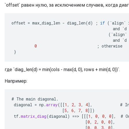
`offset` равен нулю, за исключением случаев, когда ди
offset
=
max_diag_len
-
diag_len
(
d
)
;
if
(
`
align
`
and
`
d
(
`
align
`
and
`
d
0
;
otherwise
}
где `diag_len(d) = min(cols - max(d, 0), rows + min(d, 0))`.
Например:
#
The
main
diagonal
.
diagonal
=
np
.
array
(
[[
1
,
2
,
3
,
4
]
,
#
I
[
5
,
6
,
7
,
8
]]
)
tf
.
matrix_diag
(
diagonal
)
==
>
[[[
1
,
0
,
0
,
0
]
,
#
O
[
0
,
2
,
0
,
0
]
,
[
0
,
0
,
3
,
0
]
,