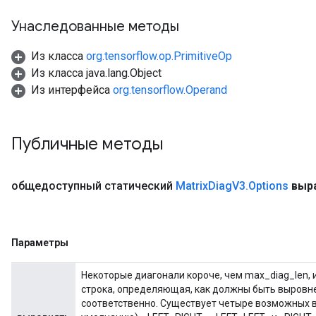
Унаследованные методы
Из класса
org.tensorflow.op.PrimitiveOp
Из класса java.lang.Object
Из интерфейса
org.tensorflow.Operand
sGradAccumDebug
Публичные методы
rs
tersGradAccumDebug
общедоступный статический
Matrix
Diag
V3
.
Options
выр
rs
ersGradAccumDebug
Parameters
Параметры
GradAccumDebug
Parameters
Некоторые диагонали короче, чем max_diag_len, и
ters
строка, определяющая, как должны быть выровн
соответственно. Существует четыре возможных в
etersGradAccumDebug