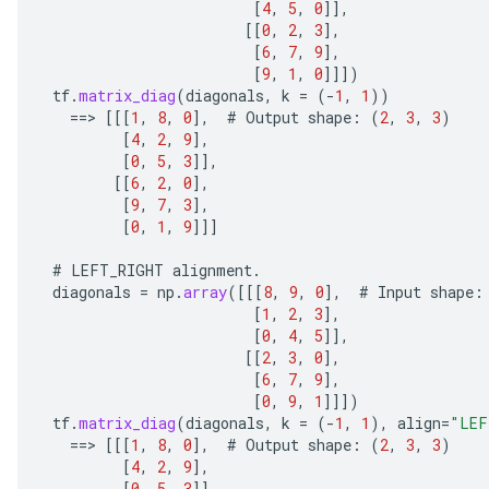
[
4
,
5
,
0
]]
,
e
[[
0
,
2
,
3
]
,
[
6
,
7
,
9
]
,
[
9
,
1
,
0
]]]
)
tf
.
matrix_diag
(
diagonals
,
k
=
(
-
1
,
1
))
==
>
[[[
1
,
8
,
0
]
,
#
Output
shape
:
(
2
,
3
,
3
)
[
4
,
2
,
9
]
,
[
0
,
5
,
3
]]
,
[[
6
,
2
,
0
]
,
[
9
,
7
,
3
]
,
[
0
,
1
,
9
]]]
#
LEFT_RIGHT
alignment
.
diagonals
=
np
.
array
(
[[[
8
,
9
,
0
]
,
#
Input
shape
:
[
1
,
2
,
3
]
,
[
0
,
4
,
5
]]
,
[[
2
,
3
,
0
]
,
[
6
,
7
,
9
]
,
[
0
,
9
,
1
]]]
)
tf
.
matrix_diag
(
diagonals
,
k
=
(
-
1
,
1
),
align
=
"LEF
==
>
[[[
1
,
8
,
0
]
,
#
Output
shape
:
(
2
,
3
,
3
)
[
4
,
2
,
9
]
,
[
0
,
5
,
3
]]
,