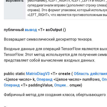
выровнять
умолчанию), «LEFT_RIGHT», «LEFT_LEFT» и «RIGHT
arameters
супердиагонали вправо (дополняет строку слева)
dParametersGradAccumDebug
справа). Это формат упаковки, который использ
meters
«LEFT_RIGHT», что является противоположным в
ametersGradAccumDebug
ers
публичный
вывод
<T>
as
Output
()
tersGradAccumDebug
ntDescentParameters
Возвращает символический дескриптор тензора.
entDescentParametersGradAccumDebug
Входные данные для операций TensorFlow являются вы
TensorFlow. Этот метод используется для получения сим
представляет собой вычисление входных данных.
public static
Matrix
Diag
V3
<T>
create
(
Область действи
<Целое число> k
,
Операнд
<Целое число> num
Rows
,
Оп
Операнд
<T> padding
Value
,
Опции
.
.
.
опции)
Фабричный метод для создания класса, обертывающего 