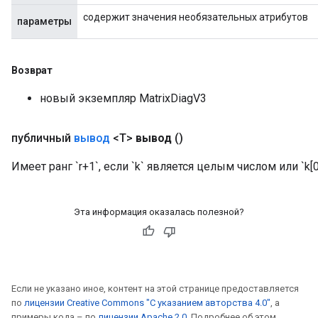
содержит значения необязательных атрибутов
параметры
Возврат
новый экземпляр MatrixDiagV3
публичный
вывод
<T>
вывод
()
Имеет ранг `r+1`, если `k` является целым числом или `k[0]
Эта информация оказалась полезной?
Если не указано иное, контент на этой странице предоставляется
по
лицензии Creative Commons "С указанием авторства 4.0"
, а
примеры кода – по
лицензии Apache 2.0
. Подробнее об этом