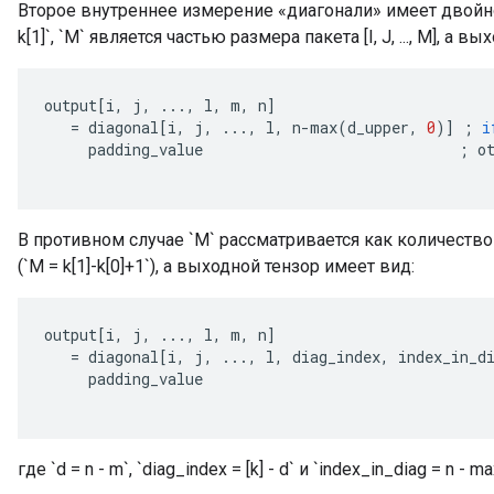
Второе внутреннее измерение «диагонали» имеет двойной 
k[1]`, `M` является частью размера пакета [I, J, ..., M], а в
output
[
i
,
j
,
...,
l
,
m
,
n
]
=
diagonal
[
i
,
j
,
...,
l
,
n
-
max
(
d_upper
,
0
)
]
;
i
padding_value
;
o
В противном случае `M` рассматривается как количеств
(`M = k[1]-k[0]+1`), а выходной тензор имеет вид:
output
[
i
,
j
,
...,
l
,
m
,
n
]
=
diagonal
[
i
,
j
,
...,
l
,
diag_index
,
index_in_d
padding_value
где `d = n - m`, `diag_index = [k] - d` и `index_in_diag = n - 