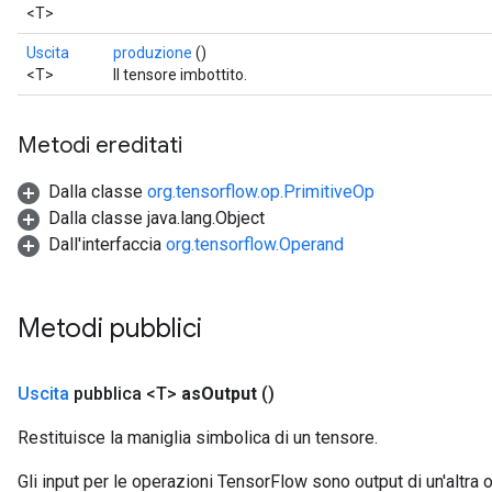
<T>
Uscita
produzione
()
<T>
Il tensore imbottito.
Metodi ereditati
Dalla classe
org.tensorflow.op.PrimitiveOp
Dalla classe java.lang.Object
Dall'interfaccia
org.tensorflow.Operand
e
Metodi pubblici
Uscita
pubblica <T>
as
Output
()
quantize
e
Restituisce la maniglia simbolica di un tensore.
dReluAndRequantize
Gli input per le operazioni TensorFlow sono output di un'alt