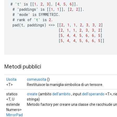
#
't'
is
[[
1
,
2
,
3
]
,
[
4
,
5
,
6
]]
.
#
'
paddings
'
is
[[
1
,
1
]]
,
[
2
,
2
]]
.
#
'
mode
'
is
SYMMETRIC
.
#
rank
of
't'
is
2.
pad
(
t
,
paddings
)
==
>
[[
2
,
1
,
1
,
2
,
3
,
3
,
2
]
[
2
,
1
,
1
,
2
,
3
,
3
,
2
]
[
5
,
4
,
4
,
5
,
6
,
6
,
5
]
[
5
,
4
,
4
,
5
,
6
,
6
,
5
]]
Metodi pubblici
Uscita
comeuscita
()
<T>
Restituisce la maniglia simbolica di un tensore.
statico
create
(ambito
dell'ambito
, input
dell'operando
<T>, r
<T, U
stringa)
estende
Metodo factory per creare una classe che racchiude u
Numero>
MirrorPad