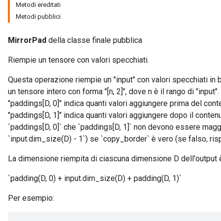
Metodi ereditati
Metodi pubblici
MirrorPad
della classe finale pubblica
Riempie un tensore con valori specchiati.
Questa operazione riempie un "input" con valori specchiati in b
un tensore intero con forma "[n, 2]", dove n è il rango di "input
"paddings[D, 0]" indica quanti valori aggiungere prima del cont
"paddings[D, 1]" indica quanti valori aggiungere dopo il contenu
`paddings[D, 0]` che `paddings[D, 1]` non devono essere maggi
`input.dim_size(D) - 1`) se `copy_border` è vero (se falso, ris
La dimensione riempita di ciascuna dimensione D dell'output 
`padding(D, 0) + input.dim_size(D) + padding(D, 1)`
Per esempio: