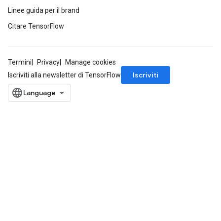
Linee guida per il brand
Citare TensorFlow
Termini
Privacy
Manage cookies
Iscriviti
Iscriviti alla newsletter di TensorFlow
sGradAccumDebug
rs