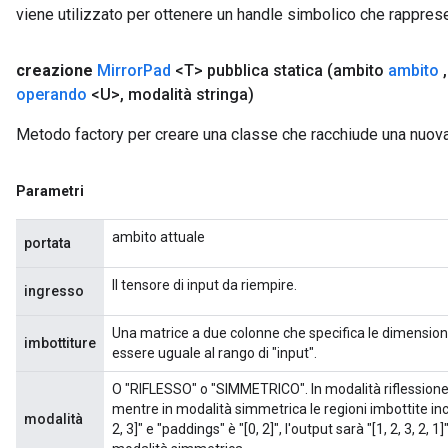
viene utilizzato per ottenere un handle simbolico che rappresent
ndRequantize
creazione
Mirror
Pad
<T> pubblica statica
(ambito
ambito
,
Relu
operando
<U>
,
modalità stringa)
ReluAndRequantize
Metodo factory per creare una classe che racchiude una nuov
e
Parametri
quantize
e
ambito attuale
portata
Il tensore di input da riempire.
ingresso
Una matrice a due colonne che specifica le dimensioni
imbottiture
essere uguale al rango di "input".
O "RIFLESSO" o "SIMMETRICO". In modalità riflessione l
mentre in modalità simmetrica le regioni imbottite incl
modalità
2, 3]" e "paddings" è "[0, 2]", l'output sarà "[1, 2, 3, 2, 1]