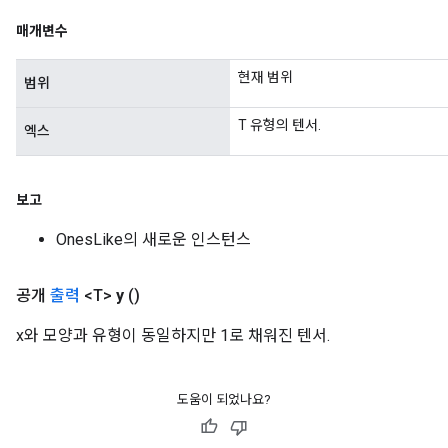
매개변수
Relu
현재 범위
범위
ReluAndRequantize
T 유형의 텐서.
엑스
e
quantize
보고
e
OnesLike의 새로운 인스턴스
공개
출력
<T>
y
()
x와 모양과 유형이 동일하지만 1로 채워진 텐서.
도움이 되었나요?