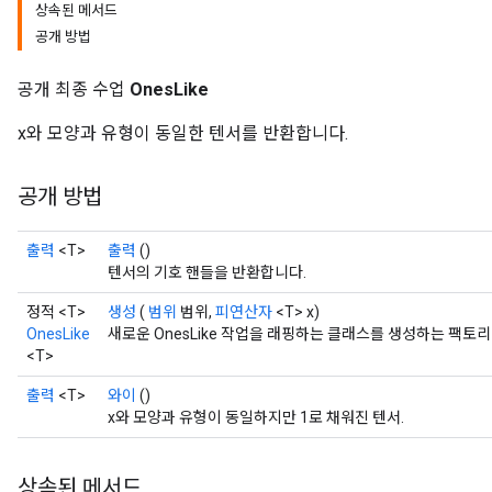
상속된 메서드
공개 방법
공개 최종 수업
OnesLike
x와 모양과 유형이 동일한 텐서를 반환합니다.
공개 방법
출력
<T>
출력
()
텐서의 기호 핸들을 반환합니다.
정적 <T>
생성
(
범위
범위,
피연산자
<T> x)
OnesLike
새로운 OnesLike 작업을 래핑하는 클래스를 생성하는 팩토
<T>
출력
<T>
와이
()
x와 모양과 유형이 동일하지만 1로 채워진 텐서.
상속된 메서드