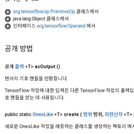
org.tensorflow.op.PrimitiveOp
클래스에서
java.lang.Object 클래스에서
인터페이스
org.tensorflow.Operand
에서
공개 방법
공개
출력
<T>
as
Output
()
e
텐서의 기호 핸들을 반환합니다.
TensorFlow 작업에 대한 입력은 다른 TensorFlow 작업의 
호 핸들을 얻는 데 사용됩니다.
quantize
e
public static
Ones
Like
<T>
create
(
범위
범위
,
피연산자
<T> 
dReluAndRequantize
새로운 OnesLike 작업을 래핑하는 클래스를 생성하는 팩토리 
ndRequantize