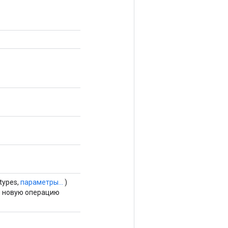
dtypes,
параметры...
)
о новую операцию