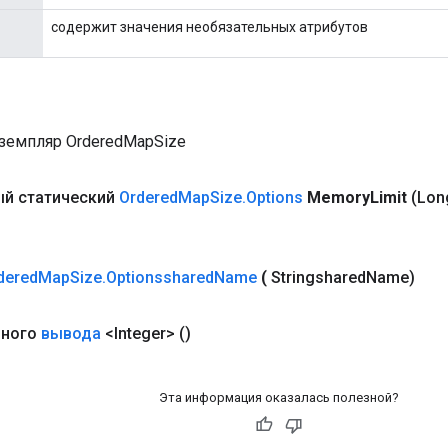
содержит значения необязательных атрибутов
земпляр OrderedMapSize
й статический
Ordered
Map
Size
.
Options
Memory
Limit
(Lon
dered
Map
Size
.
Optionsshared
Name
(
Stringshared
Name)
чного
вывода
<Integer>
()
Эта информация оказалась полезной?