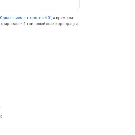
С указанием авторства 4.0"
, а примеры
гистрированный товарный знак корпорации
а
к