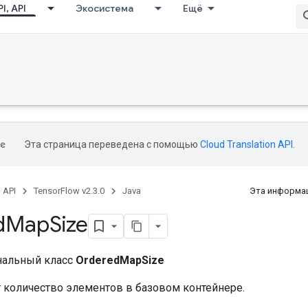
I, API
Экосистема
Ещё
Эта страница переведена с помощью
Cloud Translation API
.
, API
TensorFlow v2.3.0
Java
Эта информац
d
Map
Size
нальный класс
OrderedMapSize
 количество элементов в базовом контейнере.