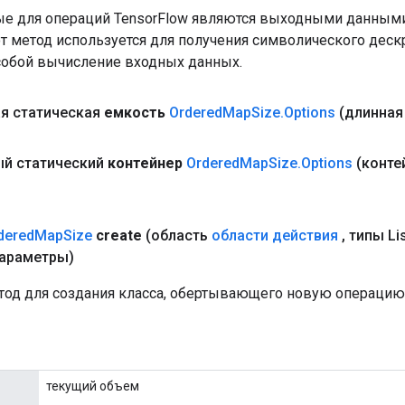
е для операций TensorFlow являются выходными данными
от метод используется для получения символического деск
собой вычисление входных данных.
я статическая
емкость
Ordered
Map
Size
.
Options
(длинная
й статический
контейнер
Ordered
Map
Size
.
Options
(конте
dered
Map
Size
create
(область
области действия
,
типы Lis
араметры)
од для создания класса, обертывающего новую операцию 
текущий объем