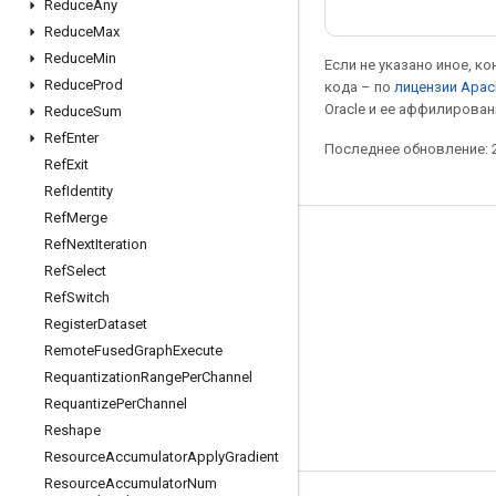
Reduce
Any
Reduce
Max
Reduce
Min
Если не указано иное, к
Reduce
Prod
кода – по
лицензии Apac
Oracle и ее аффилирован
Reduce
Sum
Ref
Enter
Последнее обновление: 2
Ref
Exit
Ref
Identity
Ref
Merge
Ref
Next
Iteration
Мы в социальных сетях
Ref
Select
Блог
Ref
Switch
Форум
Register
Dataset
Remote
Fused
Graph
Execute
GitHub
Requantization
Range
Per
Channel
Twitter
Requantize
Per
Channel
YouTube
Reshape
Resource
Accumulator
Apply
Gradient
Resource
Accumulator
Num