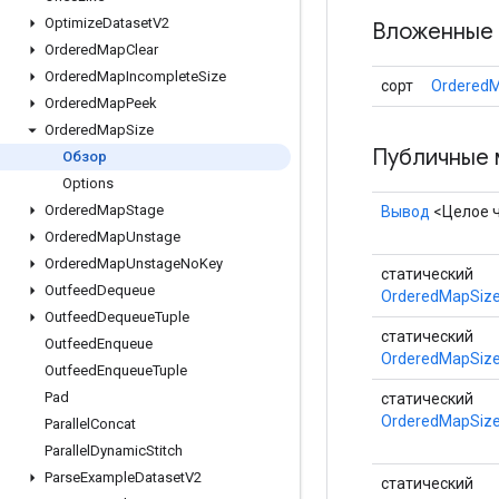
Optimize
Dataset
V2
Вложенные 
Ordered
Map
Clear
Ordered
Map
Incomplete
Size
сорт
OrderedM
Ordered
Map
Peek
Ordered
Map
Size
Публичные 
Обзор
Options
Ordered
Map
Stage
Вывод
<Целое 
Ordered
Map
Unstage
Ordered
Map
Unstage
No
Key
статический
Outfeed
Dequeue
OrderedMapSize
Outfeed
Dequeue
Tuple
статический
Outfeed
Enqueue
OrderedMapSize
Outfeed
Enqueue
Tuple
Pad
статический
OrderedMapSiz
Parallel
Concat
Parallel
Dynamic
Stitch
Parse
Example
Dataset
V2
статический