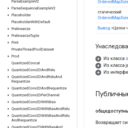
Parse
Example
V2
OrderedMapSize
Parse
Sequence
Example
V2
статический
Placeholder
OrderedMapSize
Placeholder
With
Default
Вывод
<Целое 
Prelinearize
Prelinearize
Tuple
Print
Унаследова
Private
Thread
Pool
Dataset
Prod
Из класса
o
Quantized
Concat
Из класса ja
Quantized
Conv2DAnd
Relu
Из интерф
Quantized
Conv2DAnd
Relu
And
Requantize
Quantized
Conv2DAnd
Requantize
Публичны
Quantized
Conv2DPer
Channel
Quantized
Conv2DWith
Bias
Quantized
Conv2DWith
Bias
And
Relu
общедоступн
Quantized
Conv2DWith
Bias
And
Relu
And
Requantize
Возвращает си
Quantized
Conv2DWith
Bias
And