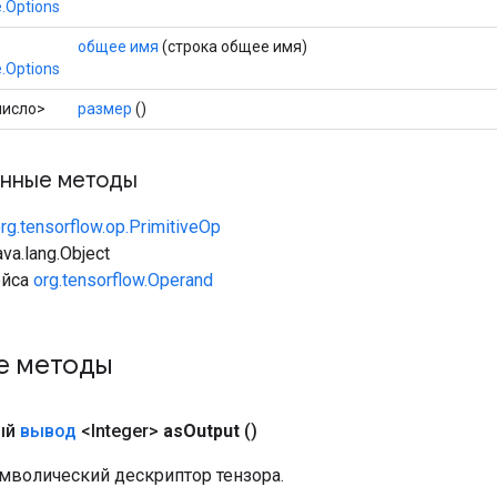
.Options
общее имя
(строка общее имя)
.Options
число>
размер
()
нные методы
rg.tensorflow.op.PrimitiveOp
va.lang.Object
ейса
org.tensorflow.Operand
е методы
ый
вывод
<Integer>
as
Output
()
мволический дескриптор тензора.