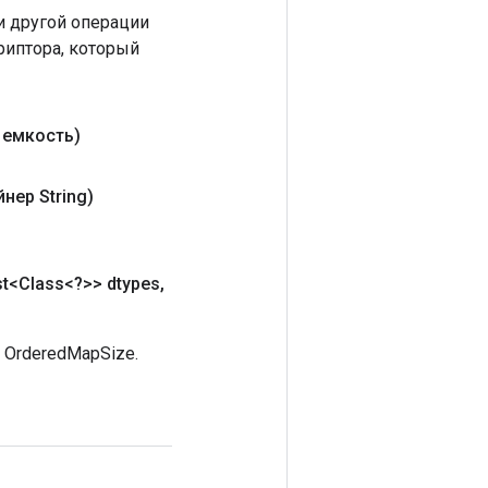
 другой операции
риптора, который
 емкость)
йнер String)
t<Class<?>> dtypes
,
OrderedMapSize.