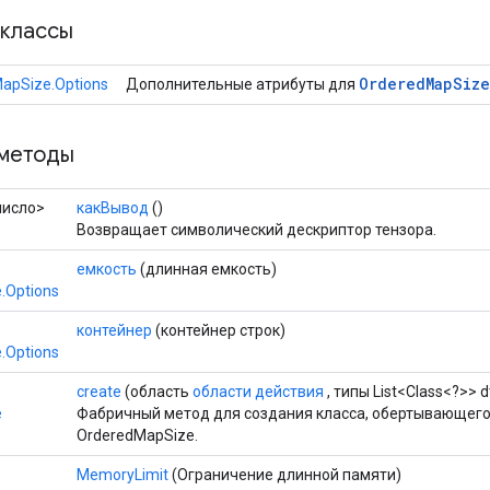
классы
Ordered
Map
Size
apSize.Options
Дополнительные атрибуты для
методы
число>
какВывод
()
Возвращает символический дескриптор тензора.
емкость
(длинная емкость)
.Options
контейнер
(контейнер строк)
.Options
create
(область
области действия
, типы List<Class<?>> 
e
Фабричный метод для создания класса, обертывающег
OrderedMapSize.
MemoryLimit
(Ограничение длинной памяти)