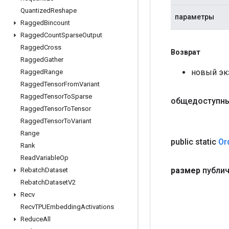
Quantized
Reshape
параметры
Ragged
Bincount
Ragged
Count
Sparse
Output
Ragged
Cross
Возврат
Ragged
Gather
новый эк
Ragged
Range
Ragged
Tensor
From
Variant
Ragged
Tensor
To
Sparse
общедоступны
Ragged
Tensor
To
Tensor
Ragged
Tensor
To
Variant
Range
public static
Or
Rank
Read
Variable
Op
размер
публи
Rebatch
Dataset
Rebatch
Dataset
V2
Recv
Recv
TPUEmbedding
Activations
Reduce
All