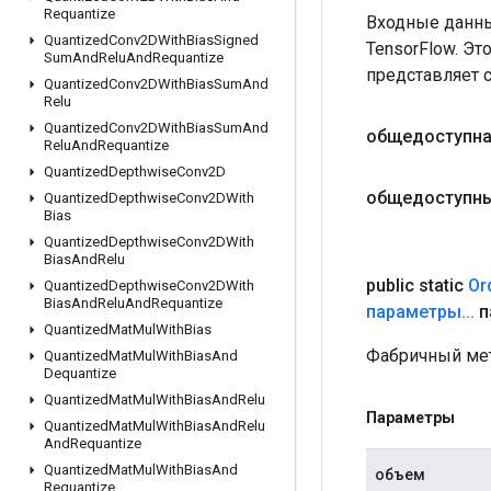
Requantize
Входные данны
Quantized
Conv2DWith
Bias
Signed
TensorFlow. Эт
Sum
And
Relu
And
Requantize
представляет 
Quantized
Conv2DWith
Bias
Sum
And
Relu
Quantized
Conv2DWith
Bias
Sum
And
общедоступна
Relu
And
Requantize
Quantized
Depthwise
Conv2D
общедоступны
Quantized
Depthwise
Conv2DWith
Bias
Quantized
Depthwise
Conv2DWith
Bias
And
Relu
public static
Or
Quantized
Depthwise
Conv2DWith
Bias
And
Relu
And
Requantize
параметры
.
.
.
п
Quantized
Mat
Mul
With
Bias
Фабричный мет
Quantized
Mat
Mul
With
Bias
And
Dequantize
Quantized
Mat
Mul
With
Bias
And
Relu
Параметры
Quantized
Mat
Mul
With
Bias
And
Relu
And
Requantize
Quantized
Mat
Mul
With
Bias
And
объем
Requantize