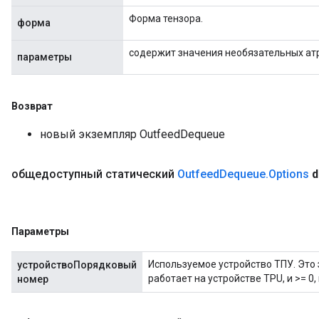
Форма тензора.
форма
содержит значения необязательных ат
параметры
Возврат
новый экземпляр OutfeedDequeue
общедоступный статический
Outfeed
Dequeue
.
Options
d
Параметры
Используемое устройство ТПУ. Это 
устройствоПорядковый
работает на устройстве TPU, и >= 0,
номер