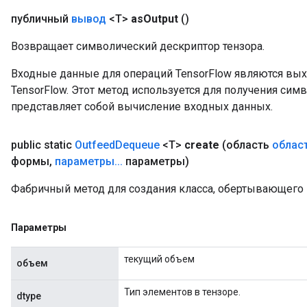
e
публичный
вывод
<T>
as
Output
()
Возвращает символический дескриптор тензора.
Входные данные для операций TensorFlow являются вы
TensorFlow. Этот метод используется для получения сим
представляет собой вычисление входных данных.
public static
Outfeed
Dequeue
<T>
create
(область
облас
формы
,
параметры
.
.
.
параметры)
Фабричный метод для создания класса, обертывающего
Параметры
текущий объем
объем
Тип элементов в тензоре.
dtype