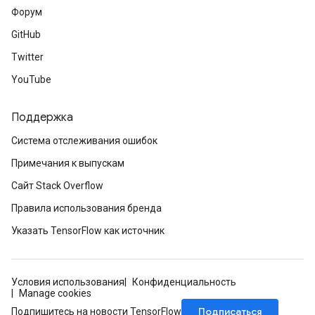
Форум
GitHub
Twitter
YouTube
Поддержка
sGradAccumDebug
Система отслеживания ошибок
rs
Примечания к выпускам
tersGradAccumDebug
Сайт Stack Overflow
rs
ersGradAccumDebug
Правила использования бренда
Parameters
Указать TensorFlow как источник
GradAccumDebug
Parameters
Условия использования
Конфиденциальность
ters
Manage cookies
etersGradAccumDebug
Подписаться
Подпишитесь на новости TensorFlow