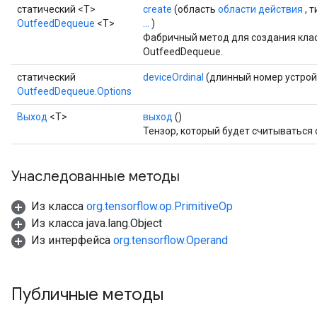
статический <T>
create
(область
области действия
, 
e
OutfeedDequeue
<T>
...
)
Фабричный метод для создания кла
OutfeedDequeue.
статический
deviceOrdinal
(длинный номер устрой
OutfeedDequeue.Options
quantize
Выход
<Т>
выход
()
e
Тензор, который будет считываться 
dReluAndRequantize
Унаследованные методы
ndRequantize
Из класса
org.tensorflow.op.PrimitiveOp
Из класса java.lang.Object
Relu
Из интерфейса
org.tensorflow.Operand
ReluAndRequantize
e
Публичные методы
quantize